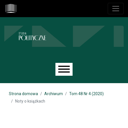
Przejdź do głównego menu
Przejdź do sekcji głównej
Przejdź do stopki
Main menu
Strona domowa
Archiwum
Tom 48 Nr 4 (2020)
Noty o książkach