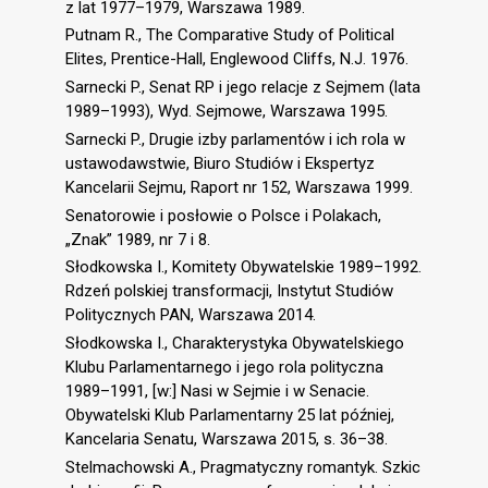
z lat 1977–1979, Warszawa 1989.
Putnam R., The Comparative Study of Political
Elites, Prentice-Hall, Englewood Cliffs, N.J. 1976.
Sarnecki P., Senat RP i jego relacje z Sejmem (lata
1989–1993), Wyd. Sejmowe, Warszawa 1995.
Sarnecki P., Drugie izby parlamentów i ich rola w
ustawodawstwie, Biuro Studiów i Ekspertyz
Kancelarii Sejmu, Raport nr 152, Warszawa 1999.
Senatorowie i posłowie o Polsce i Polakach,
„Znak” 1989, nr 7 i 8.
Słodkowska I., Komitety Obywatelskie 1989–1992.
Rdzeń polskiej transformacji, Instytut Studiów
Politycznych PAN, Warszawa 2014.
Słodkowska I., Charakterystyka Obywatelskiego
Klubu Parlamentarnego i jego rola polityczna
1989–1991, [w:] Nasi w Sejmie i w Senacie.
Obywatelski Klub Parlamentarny 25 lat później,
Kancelaria Senatu, Warszawa 2015, s. 36–38.
Stelmachowski A., Pragmatyczny romantyk. Szkic