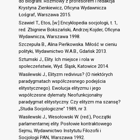
do biografii. Rozmowy z profesorem i redakcja
Krystyna Zienkiewicz, Oficyna Wydawnicza
Łośgraf, Warszawa 2015.
Szawiel T., Etos, [w:] Encyklopedia socjologii, t. 1,
red. Zbigniew Bokszański, Andrzej Kojder, Oficyna
Wydawnicza, Warszawa 1998.
Szczepuła B., Alina Pieńkowska. Miłość w cieniu
polityki, Wydawnictwo W.A.B., Gdańsk 2013.
Sztumski J., Elity. Ich miejsce i rola w
społeczeństwie, Wyd. Śląsk, Katowice 2014.
Wasilewski J., Elityzm redivivus? (O niektórych
paradygmatach współczesnego podejścia
elitystycznego). Ewolucja elityzmu i jego
współczesne dylematy. Neofunkcjonalny
paradygmat elitystyczny. Czy elityzm ma szansę?
„Studia Socjologiczne” 1989, nr 3.
Wasilewski J., Wesołowski W. (red.), Początki
parlamentarnej elity. Posłowie kontraktowego
Sejmu, Wydawnictwo Instytutu Filozofii i
Socjologii PAN, Warszawa 1992.