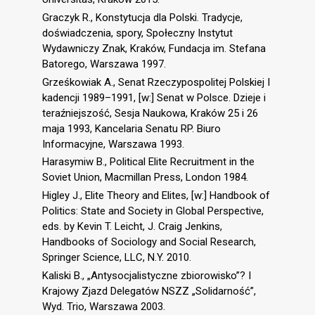
Graczyk R., Konstytucja dla Polski. Tradycje,
doświadczenia, spory, Społeczny Instytut
Wydawniczy Znak, Kraków, Fundacja im. Stefana
Batorego, Warszawa 1997.
Grześkowiak A., Senat Rzeczypospolitej Polskiej I
kadencji 1989–1991, [w:] Senat w Polsce. Dzieje i
teraźniejszość, Sesja Naukowa, Kraków 25 i 26
maja 1993, Kancelaria Senatu RP. Biuro
Informacyjne, Warszawa 1993.
Harasymiw B., Political Elite Recruitment in the
Soviet Union, Macmillan Press, London 1984.
Higley J., Elite Theory and Elites, [w:] Handbook of
Politics: State and Society in Global Perspective,
eds. by Kevin T. Leicht, J. Craig Jenkins,
Handbooks of Sociology and Social Research,
Springer Science, LLC, N.Y. 2010.
Kaliski B., „Antysocjalistyczne zbiorowisko”? I
Krajowy Zjazd Delegatów NSZZ „Solidarność”,
Wyd. Trio, Warszawa 2003.