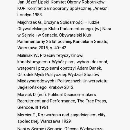
Jan Józef Lipski, Komitet Obrony Robotników –
KOR. Komitet Samoobrony Społecznej, „Aneks”,
Londyn 1983.
Majchrzak G., Drużyna Solidarności – ludzie
Obywatelskiego Klubu Parlamentarnego, [w:] Nasi
w Sejmie i w Senacie. Obywatelski Klub
Parlamentarny 25 lat później, Kancelaria Senatu,
Warszawa 2015, s. 40–42.
Maliniak W., Przeciw fetyszyzmowi
konstytucyjnemu. Wybór pism, wyboru dokonał,
wstępem i przypisami opatrzył Adam Danek,
Ośrodek Myśli Politycznej, Wydział Studiów
Międzynarodowych i Politycznych Uniwersytetu
Jagiellońskiego, Kraków 2012.
Marvick D. (ed.), Political Decision-makers:
Recruitment and Performance, The Free Press,
Glencoe, Ill 1961.
Mercier E., Rozważania nad zagadnieniem elity
społecznej, Warszawa 1929.
Nasi w Sejmie i Senacie, Oficyna Wydawnicza