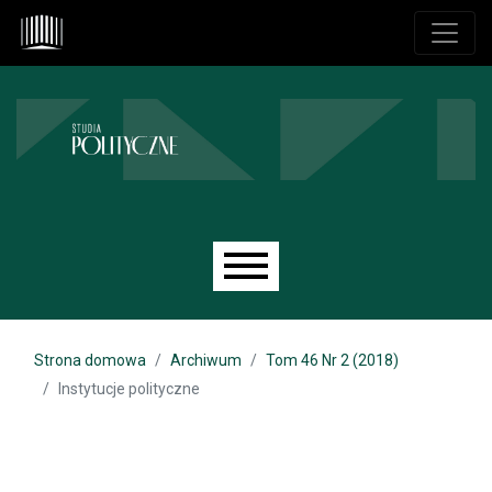
Przejdź do głównego menu
Przejdź do sekcji głównej
Przejdź do stopki
Main menu
Strona domowa
Archiwum
Tom 46 Nr 2 (2018)
Instytucje polityczne