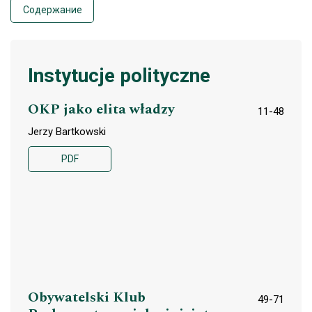
Coдеpжaниe
Instytucje polityczne
OKP jako elita władzy
11-48
Jerzy Bartkowski
PDF
Obywatelski Klub
49-71