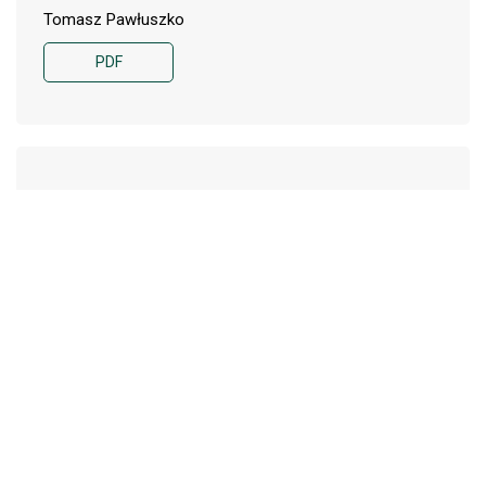
Tomasz Pawłuszko
PDF
Noty o książkach
Wojciech Materski, Od cara
243-244
do „cara”. Studium rosyjskiej
polityki historycznej, ISP
PAN, Warszawa 2017, ss. 372;
Piotr Łuczuk, Cyberwojna.
Wojna bez amunicji?, Biały
Kruk, Kraków 2017, ss. 191
Wojciech Roszkowski