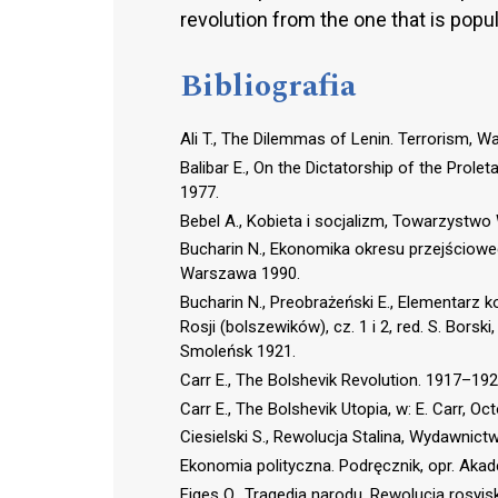
revolution from the one that is popul
Bibliografia
Ali T., The Dilemmas of Lenin. Terrorism, W
Balibar E., On the Dictatorship of the Prolet
1977.
Bebel A., Kobieta i socjalizm, Towarzyst
Bucharin N., Ekonomika okresu przejścioweg
Warszawa 1990.
Bucharin N., Preobrażeński E., Elementarz
Rosji (bolszewików), cz. 1 i 2, red. S. Bo
Smoleńsk 1921.
Carr E., The Bolshevik Revolution. 1917–19
Carr E., The Bolshevik Utopia, w: E. Carr, O
Ciesielski S., Rewolucja Stalina, Wydawnic
Ekonomia polityczna. Podręcznik, opr. Aka
Figes O., Tragedia narodu. Rewolucja rosy