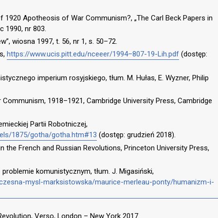
 of 1920 Apotheosis of War Communism?, „The Carl Beck Papers in
 1990, nr 803.
w”, wiosna 1997, t. 56, nr 1, s. 50–72.
ls,
https://www.ucis.pitt.edu/nceeer/1994–807-19-Lih.pdf
(dostęp:
istycznego imperium rosyjskiego, tłum. M. Hułas, E. Wyzner, Philip
ar Communism, 1918–1921, Cambridge University Press, Cambridge
mieckiej Partii Robotniczej,
gels/1875/gotha/gotha.htm#13
(dostęp: grudzień 2018).
 in the French and Russian Revolutions, Princeton University Press,
o problemie komunistycznym, tłum. J. Migasiński,
lczesna-mysl-marksistowska/maurice-merleau-ponty/humanizm-i-
n Revolution, Verso, London – New York 2017.