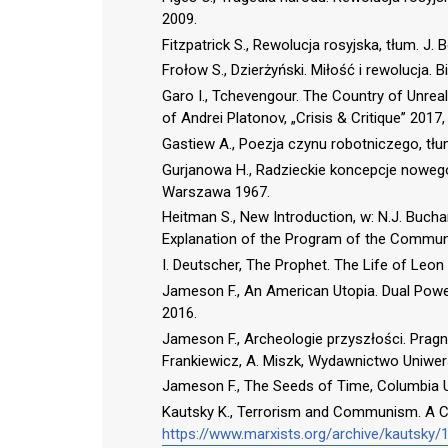
2009.
Fitzpatrick S., Rewolucja rosyjska, tłum. J
Frołow S., Dzierżyński. Miłość i rewolucja.
Garo I., Tchevengour. The Country of Unrea
of Andrei Platonov, „Crisis & Critique” 2017,
Gastiew A., Poezja czynu robotniczego, tłu
Gurjanowa H., Radzieckie koncepcje nowe
Warszawa 1967.
Heitman S., New Introduction, w: N.J. Buc
Explanation of the Program of the Communis
I. Deutscher, The Prophet. The Life of Leo
Jameson F., An American Utopia. Dual Power
2016.
Jameson F., Archeologie przyszłości. Pragni
Frankiewicz, A. Miszk, Wydawnictwo Uniwer
Jameson F., The Seeds of Time, Columbia U
Kautsky K., Terrorism and Communism. A Con
https://www.marxists.org/archive/kautsky