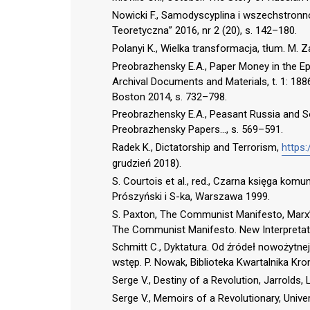
Nowicki F., Samodyscyplina i wszechstronn
Teoretyczna” 2016, nr 2 (20), s. 142–180.
Polanyi K., Wielka transformacja, tłum. 
Preobrazhensky E.A., Paper Money in the Ep
Archival Documents and Materials, t. 1: 1886–
Boston 2014, s. 732–798.
Preobrazhensky E.A., Peasant Russia and S
Preobrazhensky Papers…, s. 569–591.
Radek K., Dictatorship and Terrorism,
https:
grudzień 2018).
S. Courtois et al., red., Czarna księga komun
Prószyński i S-ka, Warszawa 1999.
S. Paxton, The Communist Manifesto, Marx’s
The Communist Manifesto. New Interpretatio
Schmitt C., Dyktatura. Od źródeł nowożytnej 
wstęp. P. Nowak, Biblioteka Kwartalnika Kr
Serge V., Destiny of a Revolution, Jarrolds,
Serge V., Memoirs of a Revolutionary, Unive