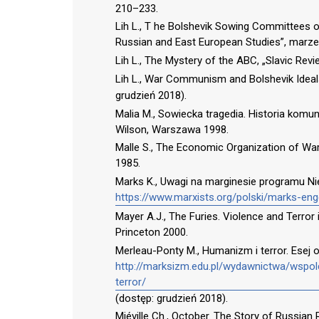
210–233.
Lih L., T he Bolshevik Sowing Committees
Russian and East European Studies”, marzec
Lih L., The Mystery of the ABC, „Slavic Revie
Lih L., War Communism and Bolshevik Idea
grudzień 2018).
Malia M., Sowiecka tragedia. Historia komun
Wilson, Warszawa 1998.
Malle S., The Economic Organization of W
1985.
Marks K., Uwagi na marginesie programu Nie
https://www.marxists.org/polski/marks-en
Mayer A.J., The Furies. Violence and Terror
Princeton 2000.
Merleau-Ponty M., Humanizm i terror. Esej 
http://marksizm.edu.pl/wydawnictwa/wspo
terror/
(dostęp: grudzień 2018).
Miéville Ch., October. The Story of Russia