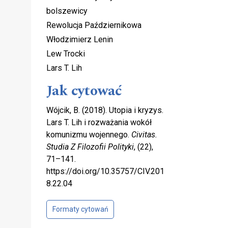
bolszewicy
Rewolucja Październikowa
Włodzimierz Lenin
Lew Trocki
Lars T. Lih
Jak cytować
Wójcik, B. (2018). Utopia i kryzys.
Lars T. Lih i rozważania wokół
komunizmu wojennego.
Civitas.
Studia Z Filozofii Polityki
, (22),
71–141.
https://doi.org/10.35757/CIV.201
8.22.04
Formaty cytowań