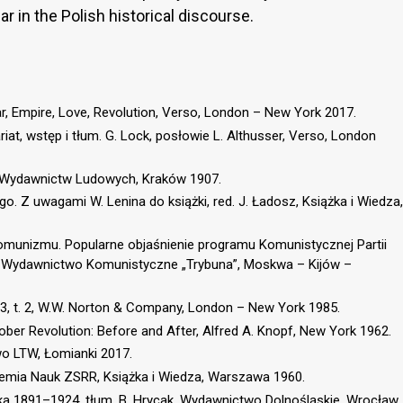
ar in the Polish historical discourse.
ar, Empire, Love, Revolution, Verso, London – New York 2017.
ariat, wstęp i tłum. G. Lock, posłowie L. Althusser, Verso, London
wo Wydawnictw Ludowych, Kraków 1907.
o. Z uwagami W. Lenina do książki, red. J. Ładosz, Książka i Wiedza,
 komunizmu. Popularne objaśnienie programu Komunistycznej Partii
rski, Wydawnictwo Komunistyczne „Trybuna”, Moskwa – Kijów –
23, t. 2, W.W. Norton & Company, London – New York 1985.
ctober Revolution: Before and After, Alfred A. Knopf, New York 1962.
two LTW, Łomianki 2017.
demia Nauk ZSRR, Książka i Wiedza, Warszawa 1960.
jska 1891–1924, tłum. B. Hrycak, Wydawnictwo Dolnośląskie, Wrocław