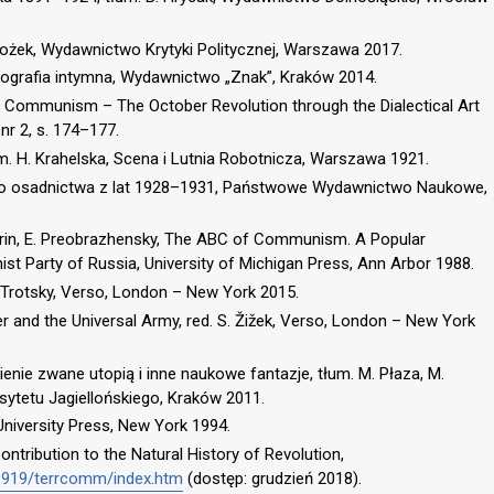
. Bożek, Wydawnictwo Krytyki Politycznej, Warszawa 2017.
 Biografia intymna, Wydawnictwo „Znak”, Kraków 2014.
l Communism – The October Revolution through the Dialectical Art
 nr 2, s. 174–177.
m. H. Krahelska, Scena i Lutnia Robotnicza, Warszawa 1921.
go osadnictwa z lat 1928–1931, Państwowe Wydawnictwo Naukowe,
harin, E. Preobrazhensky, The ABC of Communism. A Popular
t Party of Russia, University of Michigan Press, Ann Arbor 1988.
n Trotsky, Verso, London – New York 2015.
 and the Universal Army, red. S. Žižek, Verso, London – New York
enie zwane utopią i inne naukowe fantazje, tłum. M. Płaza, M.
sytetu Jagiellońskiego, Kraków 2011.
niversity Press, New York 1994.
tribution to the Natural History of Revolution,
/1919/terrcomm/index.htm
(dostęp: grudzień 2018).