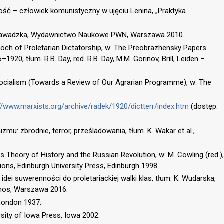
ość – człowiek komunistyczny w ujęciu Lenina, „Praktyka
M. Zawadzka, Wydawnictwo Naukowe PWN, Warszawa 2010.
och of Proletarian Dictatorship, w: The Preobrazhensky Papers.
1920, tłum. R.B. Day, red. R.B. Day, M.M. Gorinov, Brill, Leiden –
ocialism (Towards a Review of Our Agrarian Programme), w: The
//www.marxists.org/archive/radek/1920/dictterr/index.htm
(dostęp:
izmu: zbrodnie, terror, prześladowania, tłum. K. Wakar et al.,
 Theory of History and the Russian Revolution, w: M. Cowling (red.),
ns, Edinburgh University Press, Edinburgh 1998.
idei suwerenności do proletariackiej walki klas, tłum. K. Wudarska,
onos, Warszawa 2016.
 London 1937.
rsity of Iowa Press, Iowa 2002.