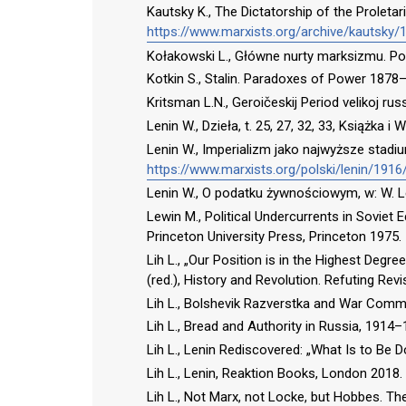
Kautsky K., The Dictatorship of the Proletari
https://www.marxists.org/archive/kautsky/
Kołakowski L., Główne nurty marksizmu. P
Kotkin S., Stalin. Paradoxes of Power 187
Kritsman L.N., Geroičeskij Period velikoj ru
Lenin W., Dzieła, t. 25, 27, 32, 33, Książka 
Lenin W., Imperializm jako najwyższe stadiu
https://www.marxists.org/polski/lenin/1916
Lenin W., O podatku żywnościowym, w: W. Len
Lewin M., Political Undercurrents in Sovie
Princeton University Press, Princeton 1975.
Lih L., „Our Position is in the Highest Degre
(red.), History and Revolution. Refuting Re
Lih L., Bolshevik Razverstka and War Commun
Lih L., Bread and Authority in Russia, 1914–
Lih L., Lenin Rediscovered: „What Is to Be
Lih L., Lenin, Reaktion Books, London 2018.
Lih L., Not Marx, not Locke, but Hobbes. The