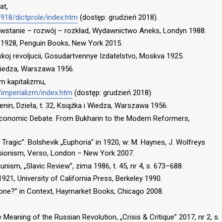
at,
1918/dictprole/index.htm
(dostęp: grudzień 2018).
owstanie – rozwój – rozkład, Wydawnictwo Aneks, Londyn 1988.
8–1928, Penguin Books, New York 2015.
sskoj revoljucii, Gosudartvennye Izdatelstvo, Moskva 1925.
i Wiedza, Warszawa 1956.
m kapitalizmu,
/imperializm/index.htm
(dostęp: grudzień 2018).
in, Dzieła, t. 32, Książka i Wiedza, Warszawa 1956.
t Economic Debate. From Bukharin to the Modern Reformers,
e Tragic”: Bolshevik „Euphoria” in 1920, w: M. Haynes, J. Wolfreys
visionism, Verso, London – New York 2007.
ism, „Slavic Review”, zima 1986, t. 45, nr 4, s. 673–688.
1921, University of California Press, Berkeley 1990.
 Done?” in Context, Haymarket Books, Chicago 2008.
 Meaning of the Russian Revolution, „Crisis & Critique” 2017, nr 2, s.