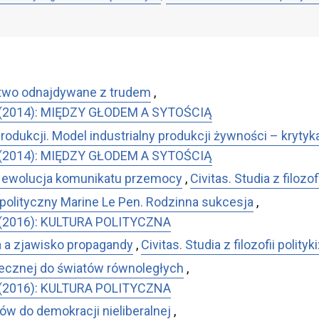
rstwo odnajdywane z trudem
,
Nr 16 (2014): MIĘDZY GŁODEM A SYTOŚCIĄ
odukcji. Model industrialny produkcji żywności – krytyka
Nr 16 (2014): MIĘDZY GŁODEM A SYTOŚCIĄ
: ewolucja komunikatu przemocy
,
Civitas. Studia z filoz
 polityczny Marine Le Pen. Rodzinna sukcesja
,
r 18 (2016): KULTURA POLITYCZNA
 a zjawisko propagandy
,
Civitas. Studia z filozofii poli
łecznej do światów równoległych
,
r 18 (2016): KULTURA POLITYCZNA
ów do demokracji nieliberalnej
,