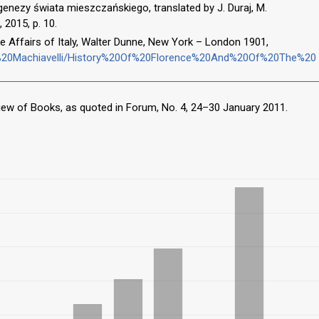
ogenezy świata mieszczańskiego, translated by J. Duraj, M.
2015, p. 10.
he Affairs of Italy, Walter Dunne, New York – London 1901,
o%20Machiavelli/History%20Of%20Florence%20And%20Of%20The%20
view of Books, as quoted in Forum, No. 4, 24–30 January 2011.