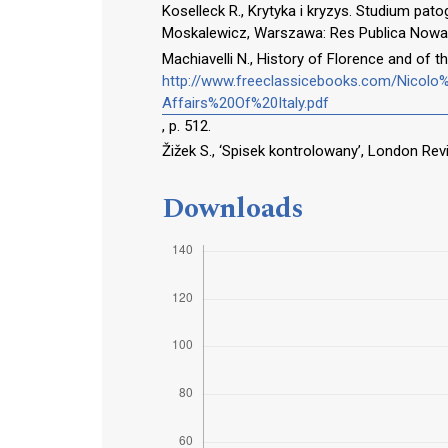
Koselleck R., Krytyka i kryzys. Studium pat
Moskalewicz, Warszawa: Res Publica Nowa, 
Machiavelli N., History of Florence and of t
http://www.freeclassicebooks.com/Nicol
Affairs%20Of%20Italy.pdf
, p. 512.
Žižek S., ‘Spisek kontrolowany’, London Re
Downloads