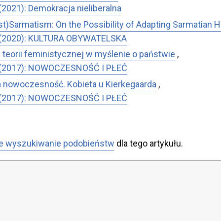
28 (2021): Demokracja nieliberalna
t)Sarmatism: On the Possibility of Adapting Sarmatian He
Nr 27 (2020): KULTURA OBYWATELSKA
d teorii feministycznej w myślenie o państwie
,
Nr 21 (2017): NOWOCZESNOŚĆ I PŁEĆ
 nowoczesność. Kobieta u Kierkegaarda
,
Nr 21 (2017): NOWOCZESNOŚĆ I PŁEĆ
e wyszukiwanie podobieństw
dla tego artykułu.