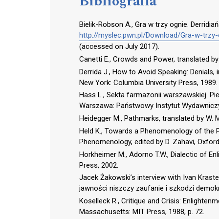
Bibliografia
Bielik-Robson A., Gra w trzy ognie. Derridia
http://myslec.pwn.pl/Download/Gra-w-trzy-
(accessed on July 2017).
Canetti E., Crowds and Power, translated by
Derrida J., How to Avoid Speaking: Denials, i
New York: Columbia University Press, 1989.
Hass L., Sekta farmazonii warszawskiej. P
Warszawa: Państwowy Instytut Wydawniczy, 
Heidegger M., Pathmarks, translated by W. M
Held K., Towards a Phenomenology of the 
Phenomenology, edited by D. Zahavi, Oxford:
Horkheimer M., Adorno T.W., Dialectic of Enl
Press, 2002.
Jacek Żakowski’s interview with Ivan Krastev
jawności niszczy zaufanie i szkodzi demokra
Koselleck R., Critique and Crisis: Enlighte
Massachusetts: MIT Press, 1988, p. 72.