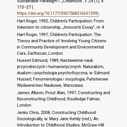
Sustainable Paradigm?, „Childhood”, t. 24 (1), s.
113–27 (
https://doi.org/10.1177/0907568216631399)
.
Hart Roger, 1992, Children’s Participation: From
tokenism to citizenship, „Innocenti Essay”, nr 4.
Hart Roger, 1997, Children’s Participation: The
Theory and Practice of Involving Young Citizens
in Community Development and Environmental
Care, Earthscan, London.
Husserl Edmund, 1989, Nastawienie nauk
przyrodniczych i humanistycznych. Naturalizm,
dualizm i psychologia psychofizyczna, w: Edmund
Husserl, Fenomenologia i socjologia, Państwowe
Wydawnictwo Naukowe, Warszawa.
James Allison, Prout Alan, 1997, Constructing and
Reconstructing Childhood, Routledge Falmer,
London.
Jenks Chris, 2008, Constructing Childhood
Sociologically, w: Mary Jane Kehily (red.), An
Introduction to Childhood Studies, McGraw-Hill