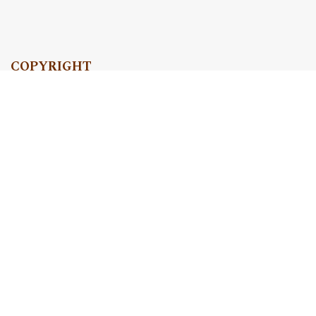
COPYRIGHT
Copyright by Instytut Studiów Politycznych PAN, 2024
OJS Support & customization by
Academicon
Platform & workflow by
OJS/PKP