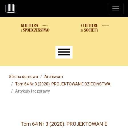
Przejdź do głównego menu
Przejdź do sekcji głównej
Przejdź do stopki
Main menu
Strona domowa
Archiwum
Tom 64 Nr 3 (2020): PROJEKTOWANIE DZIECIŃSTWA
Artykuły i rozprawy
Tom 64 Nr 3 (2020): PROJEKTOWANIE