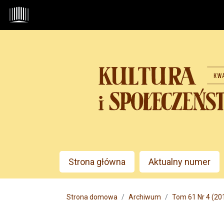
Przejdź do głównego menu
Przejdź do sekcji głównej
Przejdź do stopki
Admin menu
Strona główna
Aktualny numer
Main menu
Strona domowa
Archiwum
Tom 61 Nr 4 (2