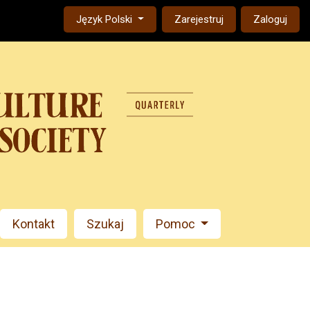
Change the language. The current language is:
Język Polski
Zarejestruj
Zaloguj
Kontakt
Szukaj
Pomoc