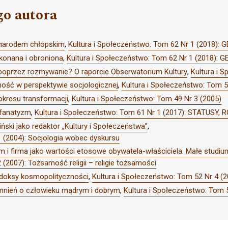
go autora
 narodem chłopskim
,
Kultura i Społeczeństwo: Tom 62 Nr 1 (2018
konana i obroniona
,
Kultura i Społeczeństwo: Tom 62 Nr 1 (2018)
poprzez rozmywanie? O raporcie Obserwatorium Kultury
,
Kultura i 
ność w perspektywie socjologicznej
,
Kultura i Społeczeństwo: Tom 5
kresu transformacji
,
Kultura i Społeczeństwo: Tom 49 Nr 3 (2005)
 fanatyzm
,
Kultura i Społeczeństwo: Tom 61 Nr 1 (2017): STATUSY
ński jako redaktor „Kultury i Społeczeństwa”
,
1 (2004): Socjologia wobec dyskursu
m i firma jako wartości etosowe obywatela-właściciela. Małe studi
 (2007): Tożsamość religii – religie tożsamości
radoksy kosmopolityczności
,
Kultura i Społeczeństwo: Tom 52 Nr 4 (2
nień o człowieku mądrym i dobrym
,
Kultura i Społeczeństwo: Tom 50 