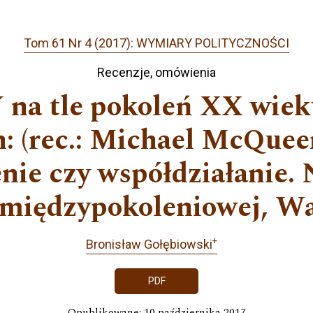
Tom 61 Nr 4 (2017): WYMIARY POLITYCZNOŚCI
Recenzje, omówienia
 na tle pokoleń XX wie
: (rec.: Michael McQueen
nie czy współdziałanie.
 międzypokoleniowej, Wa
+
Bronisław Gołębiowski
PDF
Opublikowane: 10 października 2017