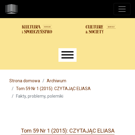
Przejdź do głównego menu
Przejdź do sekcji głównej
Przejdź do stopki
Main menu
Strona domowa
Archiwum
Tom 59 Nr 1 (2015): CZYTAJĄC ELIASA
Fakty, problemy, polemiki
Tom 59 Nr 1 (2015): CZYTAJĄC ELIASA