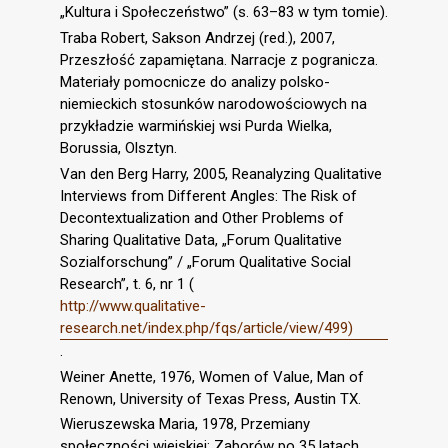
„Kultura i Społeczeństwo” (s. 63–83 w tym tomie).
Traba Robert, Sakson Andrzej (red.), 2007,
Przeszłość zapamiętana. Narracje z pogranicza.
Materiały pomocnicze do analizy polsko-
niemieckich stosunków narodowościowych na
przykładzie warmińskiej wsi Purda Wielka,
Borussia, Olsztyn.
Van den Berg Harry, 2005, Reanalyzing Qualitative
Interviews from Different Angles: The Risk of
Decontextualization and Other Problems of
Sharing Qualitative Data, „Forum Qualitative
Sozialforschung” / „Forum Qualitative Social
Research”, t. 6, nr 1 (
http://www.qualitative-
research.net/index.php/fqs/article/view/499)
.
Weiner Anette, 1976, Women of Value, Man of
Renown, University of Texas Press, Austin TX.
Wieruszewska Maria, 1978, Przemiany
społeczności wiejskiej: Zaborów po 35 latach,