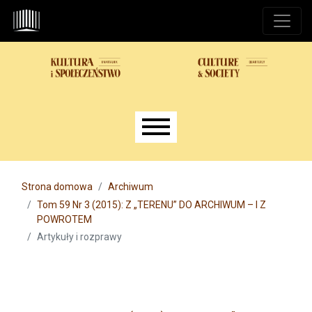
Przejdź do głównego menu
Przejdź do sekcji głównej
Przejdź do stopki
Main menu
Strona domowa
Archiwum
Tom 59 Nr 3 (2015): Z „TERENU” DO ARCHIWUM – I Z
POWROTEM
Artykuły i rozprawy