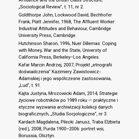
Afﬂuence and the British Class Structure,
„Sociological Review”, t. 11, nr 2.
Goldthorpe John, Lockwood David, Bechhofer
Frank, Platt Jennifer, 1968, The Afﬂuent Worker:
Industrial Attitudes and Behaviour, Cambridge
University Press, Cambridge.
Hutchinson Sharon, 1996, Nuer Dillemas: Coping
with Money, War and the State, Universty of
California Press, Berkeley–Los Angeles.
Kafar Marcin Andrzej, 2007, Projekt „etnograﬁi
doświadczenia” Kazimiery Zawistowicz-
Adamskiej i jego współczesne zastosowania,
„Lud”, t. 91.
Kajta Justyna, Mrozowicki Adam, 2014, Strategie
życiowe robotników po 1989 roku — praktyczne i
etyczne wyzwania archiwizacji kolekcji danych
biograﬁcznych, „Studia Socjologiczne”, nr 3.
Kardach Magdalena, Pilecki Janusz, Traba Elżbieta
(red.), 2008, Purda 1900–2006: portret wsi,
Borussia, Olsztyn.