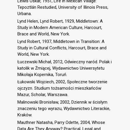
Lewis Oskar, 1951, Life in Mexican Village:
Tepoztlán Restudied, University of Illinois Press,
Urbana.
Lynd Helen, Lynd Robert, 1929, Middletown: A
Study in Modern American Culture, Harcourt,
Brace and World, New York.
Lynd Robert, 1937, Middletown in Transition: A
Study in Cultural Conﬂicts, Harcourt, Brace and
World, New York.
Łuczewski Michał, 2012, Odwieczny naród. Polak i
katolik w Żmiącej, Wydawnictwo Uniwersytetu
Mikołaja Kopernika, Toruń.
Łukowski Wojciech, 2002, Społeczne tworzenie
ojczyzn. Studium tożsamości mieszkańców
Mazur, Scholar, Warszawa.
Malinowski Bronisław, 2002, Dziennik w ścisłym
znaczeniu tego wyrazu, Wydawnictwo Literackie,
Kraków.
Mauthner Natasha, Parry Odette, 2004, Whose
Data Are They Anyway? Practical, Legal and