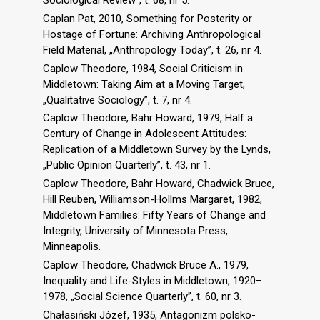
Sociological Review”, t. 68, nr 5.
Caplan Pat, 2010, Something for Posterity or
Hostage of Fortune: Archiving Anthropological
Field Material, „Anthropology Today”, t. 26, nr 4.
Caplow Theodore, 1984, Social Criticism in
Middletown: Taking Aim at a Moving Target,
„Qualitative Sociology”, t. 7, nr 4.
Caplow Theodore, Bahr Howard, 1979, Half a
Century of Change in Adolescent Attitudes:
Replication of a Middletown Survey by the Lynds,
„Public Opinion Quarterly”, t. 43, nr 1.
Caplow Theodore, Bahr Howard, Chadwick Bruce,
Hill Reuben, Williamson-Hollms Margaret, 1982,
Middletown Families: Fifty Years of Change and
Integrity, University of Minnesota Press,
Minneapolis.
Caplow Theodore, Chadwick Bruce A., 1979,
Inequality and Life-Styles in Middletown, 1920–
1978, „Social Science Quarterly”, t. 60, nr 3.
Chałasiński Józef, 1935, Antagonizm polsko-