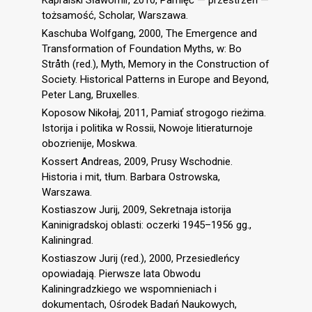
Kapralski Sławomir, 2010, Pamięć — przestrzeń —
tożsamość, Scholar, Warszawa.
Kaschuba Wolfgang, 2000, The Emergence and
Transformation of Foundation Myths, w: Bo
Stråth (red.), Myth, Memory in the Construction of
Society. Historical Patterns in Europe and Beyond,
Peter Lang, Bruxelles.
Koposow Nikołaj, 2011, Pamiať strogogo rieżima.
Istorija i politika w Rossii, Nowoje litieraturnoje
obozrienije, Moskwa.
Kossert Andreas, 2009, Prusy Wschodnie.
Historia i mit, tłum. Barbara Ostrowska,
Warszawa.
Kostiaszow Jurij, 2009, Sekretnaja istorija
Kaninigradskoj oblasti: oczerki 1945–1956 gg.,
Kaliningrad.
Kostiaszow Jurij (red.), 2000, Przesiedleńcy
opowiadają. Pierwsze lata Obwodu
Kaliningradzkiego we wspomnieniach i
dokumentach, Ośrodek Badań Naukowych,