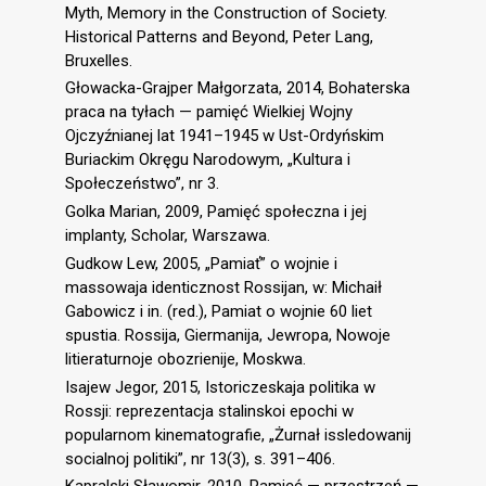
Myth, Memory in the Construction of Society.
Historical Patterns and Beyond, Peter Lang,
Bruxelles.
Głowacka-Grajper Małgorzata, 2014, Bohaterska
praca na tyłach — pamięć Wielkiej Wojny
Ojczyźnianej lat 1941–1945 w Ust-Ordyńskim
Buriackim Okręgu Narodowym, „Kultura i
Społeczeństwo”, nr 3.
Golka Marian, 2009, Pamięć społeczna i jej
implanty, Scholar, Warszawa.
Gudkow Lew, 2005, „Pamiať” o wojnie i
massowaja identicznost Rossijan, w: Michaił
Gabowicz i in. (red.), Pamiat o wojnie 60 liet
spustia. Rossija, Giermanija, Jewropa, Nowoje
litieraturnoje obozrienije, Moskwa.
Isajew Jegor, 2015, Istoriczeskaja politika w
Rossji: reprezentacja stalinskoi epochi w
popularnom kinematografie, „Żurnał issledowanij
socialnoj politiki”, nr 13(3), s. 391–406.