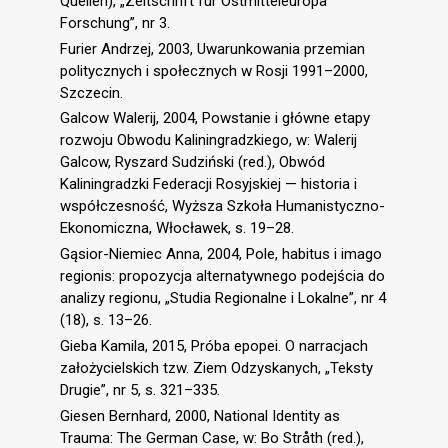
Quellen), „Zeitschrift für Ostmitteleuropa
Forschung”, nr 3.
Furier Andrzej, 2003, Uwarunkowania przemian
politycznych i społecznych w Rosji 1991–2000,
Szczecin.
Galcow Walerij, 2004, Powstanie i główne etapy
rozwoju Obwodu Kaliningradzkiego, w: Walerij
Galcow, Ryszard Sudziński (red.), Obwód
Kaliningradzki Federacji Rosyjskiej — historia i
współczesność, Wyższa Szkoła Humanistyczno-
Ekonomiczna, Włocławek, s. 19–28.
Gąsior-Niemiec Anna, 2004, Pole, habitus i imago
regionis: propozycja alternatywnego podejścia do
analizy regionu, „Studia Regionalne i Lokalne”, nr 4
(18), s. 13–26.
Gieba Kamila, 2015, Próba epopei. O narracjach
założycielskich tzw. Ziem Odzyskanych, „Teksty
Drugie”, nr 5, s. 321–335.
Giesen Bernhard, 2000, National Identity as
Trauma: The German Case, w: Bo Stråth (red.),