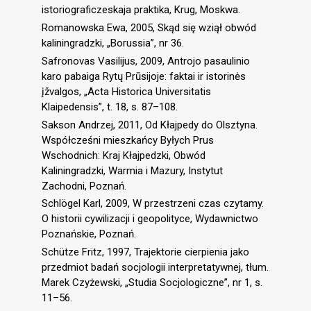
istoriograficzeskaja praktika, Krug, Moskwa.
Romanowska Ewa, 2005, Skąd się wziął obwód
kaliningradzki, „Borussia”, nr 36.
Safronovas Vasilijus, 2009, Antrojo pasaulinio
karo pabaiga Rytų Prūsijoje: faktai ir istorinės
įžvalgos, „Acta Historica Universitatis
Klaipedensis”, t. 18, s. 87–108.
Sakson Andrzej, 2011, Od Kłajpedy do Olsztyna.
Współcześni mieszkańcy Byłych Prus
Wschodnich: Kraj Kłajpedzki, Obwód
Kaliningradzki, Warmia i Mazury, Instytut
Zachodni, Poznań.
Schlögel Karl, 2009, W przestrzeni czas czytamy.
O historii cywilizacji i geopolityce, Wydawnictwo
Poznańskie, Poznań.
Schütze Fritz, 1997, Trajektorie cierpienia jako
przedmiot badań socjologii interpretatywnej, tłum.
Marek Czyżewski, „Studia Socjologiczne”, nr 1, s.
11–56.