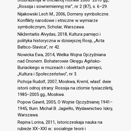
„Rossija i sowriemiennyj mir”, nr 2 (87), s. 6–29.
Nijakowski Lech M., 2006, Domeny symboliczne.
Konflikty narodowe i etniczne w wymiarze
symbolicznym, Scholar, Warszawa.
Nikžentaitis Alvydas, 2018, Kultura pamięci i
polityka historyczna w dzisiejszej Rosji, „Acta
Baltico-Slavica”, nr 42.
Nowicka Ewa, 2014, Wielka Wojna Ojczyźniana
nad Ononem. Bohaterowie Okręgu Agińsko-
Buriackiego w muzeach i obiektach pamięci,
„Kultura i Społeczeństwo”, nr 3.
Pichoja Rudolf, 2007, Moskwa, Kreml, wlasť: dwie
istorii odnoj strany: Rossija na izlomie tysiacziletij,
1985–2005 gg., Moskwa.
Popow Gawrił, 2005, O Wojnie Ojczyźnianej 1941–
1945, tłum. Michał B. Jagiełło, Wydawnictwo Iskry,
Warszawa.
Repina Lorina, 2011, Istoriczeskaja nauka na
rubieże XX–XXI w.: socialnyje teorii i