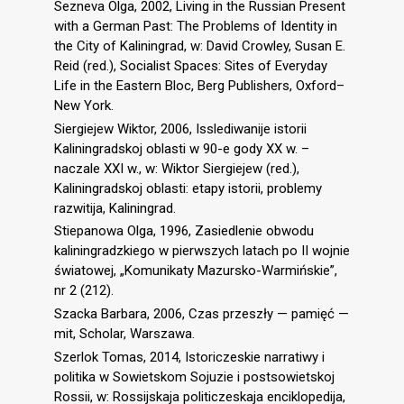
Sezneva Olga, 2002, Living in the Russian Present
with a German Past: The Problems of Identity in
the City of Kaliningrad, w: David Crowley, Susan E.
Reid (red.), Socialist Spaces: Sites of Everyday
Life in the Eastern Bloc, Berg Publishers, Oxford–
New York.
Siergiejew Wiktor, 2006, Isslediwanije istorii
Kaliningradskoj oblasti w 90-e gody XX w. –
naczale XXI w., w: Wiktor Siergiejew (red.),
Kaliningradskoj oblasti: etapy istorii, problemy
razwitija, Kaliningrad.
Stiepanowa Olga, 1996, Zasiedlenie obwodu
kaliningradzkiego w pierwszych latach po II wojnie
światowej, „Komunikaty Mazursko-Warmińskie”,
nr 2 (212).
Szacka Barbara, 2006, Czas przeszły — pamięć —
mit, Scholar, Warszawa.
Szerlok Tomas, 2014, Istoriczeskie narratiwy i
politika w Sowietskom Sojuzie i postsowietskoj
Rossii, w: Rossijskaja politiczeskaja enciklopedija,