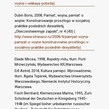
voyna-i-velikaya-pobeda)
.
Dubin Boris, 2008, Pamiat’, wojna, pamiat’ o
wojnie. Konstruirowanije proszłogo w socjalnoj
praktikie poslednich diesiatiletij,
„Otieczestwiennyje zapiski”, nr 4 (43) (
http://www.stranaoz.ru/2008/4/pamyat-voyna-
pamyat-o-voyne-konstruirovanie-proshlogo-v-
socialnoy-praktike-poslednih-desyatiletiy)
.
Eliade Mircea, 1998, Aspekty mitu, tłum. Piotr
Mrówczyński, Wydawnictwo KR,Warszawa.
Erll Astrid, 2018, Kultura pamięci. Wprowadzenie,
tłum. Agata Teperek, Wydawnictwa Uniwersytetu
Warszawskiego, Niemiecki Instytut Historyczny,
Warszawa.
Fisch Bernhard, Klemieszewa Marina, 1995, Zum
Schicksal der Deutschen in Königsberg 1945–
1948 (im Spiegel bisher unbekannter russischer