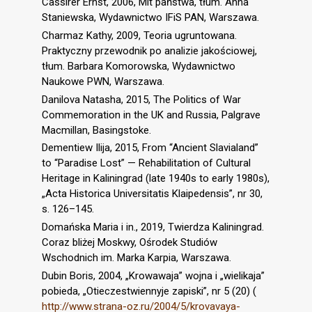
Cassirer Ernst, 2006, Mit państwa, tłum. Anna
Staniewska, Wydawnictwo IFiS PAN, Warszawa.
Charmaz Kathy, 2009, Teoria ugruntowana.
Praktyczny przewodnik po analizie jakościowej,
tłum. Barbara Komorowska, Wydawnictwo
Naukowe PWN, Warszawa.
Danilova Natasha, 2015, The Politics of War
Commemoration in the UK and Russia, Palgrave
Macmillan, Basingstoke.
Dementiew Ilija, 2015, From “Ancient Slavialand”
to “Paradise Lost” — Rehabilitation of Cultural
Heritage in Kaliningrad (late 1940s to early 1980s),
„Acta Historica Universitatis Klaipedensis”, nr 30,
s. 126–145.
Domańska Maria i in., 2019, Twierdza Kaliningrad.
Coraz bliżej Moskwy, Ośrodek Studiów
Wschodnich im. Marka Karpia, Warszawa.
Dubin Boris, 2004, „Krowawaja” wojna i „wielikaja”
pobieda, „Otieczestwiennyje zapiski”, nr 5 (20) (
http://www.strana-oz.ru/2004/5/krovavaya-