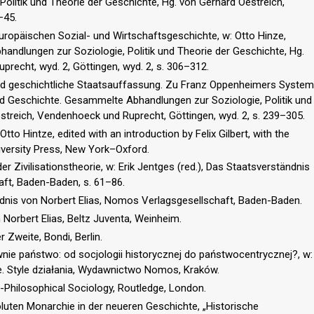
litik und Theorie der Geschichte, Hg. von Gerhard Oestreich,
–45.
europäischen Sozial- und Wirtschaftsgeschichte, w: Otto Hinze,
ndlungen zur Soziologie, Politik und Theorie der Geschichte, Hg.
recht, wyd. 2, Göttingen, wyd. 2, s. 306–312.
und geschichtliche Staatsauffassung. Zu Franz Oppenheimers System
und Geschichte. Gesammelte Abhandlungen zur Soziologie, Politik und
streich, Vendenhoeck und Ruprecht, Göttingen, wyd. 2, s. 239–305.
tto Hintze, edited with an introduction by Felix Gilbert, with the
iversity Press, New York–Oxford.
r Zivilisationstheorie, w: Erik Jentges (red.), Das Staatsverständnis
aft, Baden-Baden, s. 61–86.
ändnis von Norbert Elias, Nomos Verlagsgesellschaft, Baden-Baden.
 Norbert Elias, Beltz Juventa, Weinheim.
 Zweite, Bondi, Berlin.
nie państwo: od socjologii historycznej do państwocentrycznej?, w:
e. Style działania, Wydawnictwo Nomos, Kraków.
st-Philosophical Sociology, Routledge, London.
luten Monarchie in der neueren Geschichte, „Historische