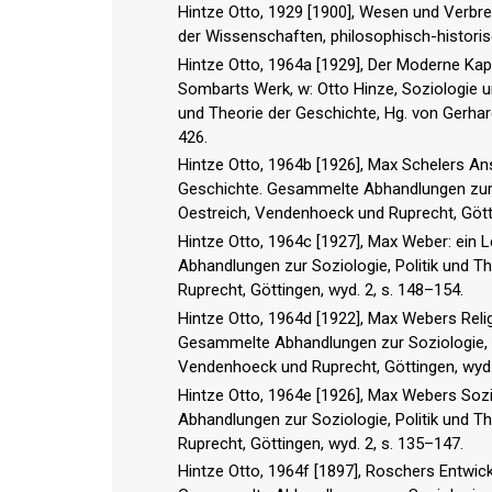
Hintze Otto, 1929 [1900], Wesen und Verbr
der Wissenschaften, philosophisch-historisc
Hintze Otto, 1964a [1929], Der Moderne Kapit
Sombarts Werk, w: Otto Hinze, Soziologie 
und Theorie der Geschichte, Hg. von Gerhar
426.
Hintze Otto, 1964b [1926], Max Schelers Ans
Geschichte. Gesammelte Abhandlungen zur S
Oestreich, Vendenhoeck und Ruprecht, Götti
Hintze Otto, 1964c [1927], Max Weber: ein 
Abhandlungen zur Soziologie, Politik und T
Ruprecht, Göttingen, wyd. 2, s. 148–154.
Hintze Otto, 1964d [1922], Max Webers Relig
Gesammelte Abhandlungen zur Soziologie, P
Vendenhoeck und Ruprecht, Göttingen, wyd.
Hintze Otto, 1964e [1926], Max Webers Soz
Abhandlungen zur Soziologie, Politik und T
Ruprecht, Göttingen, wyd. 2, s. 135–147.
Hintze Otto, 1964f [1897], Roschers Entwick