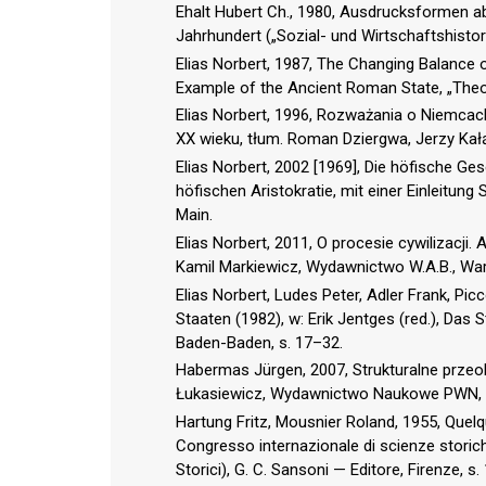
Ehalt Hubert Ch., 1980, Ausdrucksformen ab
Jahrhundert („Sozial- und Wirtschaftshisto
Elias Norbert, 1987, The Changing Balance
Example of the Ancient Roman State, „Theory
Elias Norbert, 1996, Rozważania o Niemcac
XX wieku, tłum. Roman Dziergwa, Jerzy Kał
Elias Norbert, 2002 [1969], Die höfische G
höfischen Aristokratie, mit einer Einleitu
Main.
Elias Norbert, 2011, O procesie cywilizacji
Kamil Markiewicz, Wydawnictwo W.A.B., Wa
Elias Norbert, Ludes Peter, Adler Frank, Pic
Staaten (1982), w: Erik Jentges (red.), Das
Baden-Baden, s. 17–32.
Habermas Jürgen, 2007, Strukturalne przeob
Łukasiewicz, Wydawnictwo Naukowe PWN,
Hartung Fritz, Mousnier Roland, 1955, Quel
Congresso internazionale di scienze storiche
Storici), G. C. Sansoni — Editore, Firenze, s.