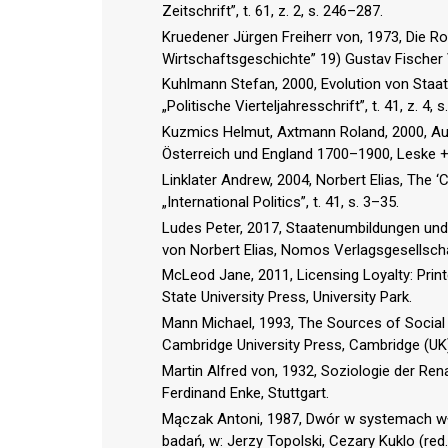
Zeitschrift”, t. 61, z. 2, s. 246–287.
Kruedener Jürgen Freiherr von, 1973, Die R
Wirtschaftsgeschichte” 19) Gustav Fischer V
Kuhlmann Stefan, 2000, Evolution von Staatl
„Politische Vierteljahresschrift”, t. 41, z. 4, 
Kuzmics Helmut, Axtmann Roland, 2000, Autor
Österreich und England 1700–1900, Leske +
Linklater Andrew, 2004, Norbert Elias, The ‘C
„International Politics”, t. 41, s. 3–35.
Ludes Peter, 2017, Staatenumbildungen und 
von Norbert Elias, Nomos Verlagsgesellsch
McLeod Jane, 2011, Licensing Loyalty: Print
State University Press, University Park.
Mann Michael, 1993, The Sources of Social 
Cambridge University Press, Cambridge (UK
Martin Alfred von, 1932, Soziologie der Ren
Ferdinand Enke, Stuttgart.
Mączak Antoni, 1987, Dwór w systemach wład
badań, w: Jerzy Topolski, Cezary Kuklo (re