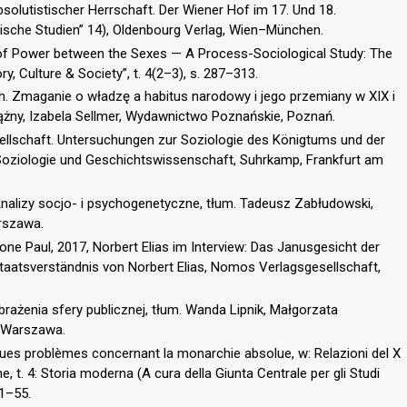
solutistischer Herrschaft. Der Wiener Hof im 17. Und 18.
rische Studien” 14), Oldenbourg Verlag, Wien–München.
 of Power between the Sexes — A Process-Sociological Study: The
, Culture & Society”, t. 4(2–3), s. 287–313.
h. Zmaganie o władzę a habitus narodowy i jego przemiany w XIX i
ążny, Izabela Sellmer, Wydawnictwo Poznańskie, Poznań.
esellschaft. Untersuchungen zur Soziologie des Königtums und der
ng Soziologie und Geschichtswissenschaft, Suhrkamp, Frankfurt am
. Analizy socjo- i psychogenetyczne, tłum. Tadeusz Zabłudowski,
rszawa.
cone Paul, 2017, Norbert Elias im Interview: Das Janusgesicht der
 Staatsverständnis von Norbert Elias, Nomos Verlagsgesellschaft,
rażenia sfery publicznej, tłum. Wanda Lipnik, Małgorzata
 Warszawa.
ques problèmes concernant la monarchie absolue, w: Relazioni del X
, t. 4: Storia moderna (A cura della Giunta Centrale per gli Studi
 1–55.