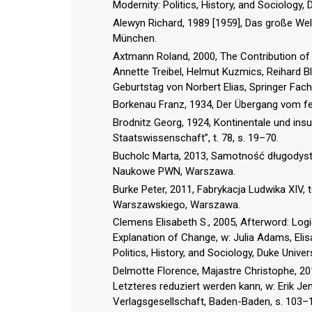
Modernity: Politics, History, and Sociology
Alewyn Richard, 1989 [1959], Das große Welt
München.
Axtmann Roland, 2000, The Contribution of E
Annette Treibel, Helmut Kuzmics, Reihard Blo
Geburtstag von Norbert Elias, Springer Fac
Borkenau Franz, 1934, Der Übergang vom feu
Brodnitz Georg, 1924, Kontinentale und insu
Staatswissenschaft”, t. 78, s. 19–70.
Bucholc Marta, 2013, Samotność długodyst
Naukowe PWN, Warszawa.
Burke Peter, 2011, Fabrykacja Ludwika XIV,
Warszawskiego, Warszawa.
Clemens Elisabeth S., 2005, Afterword: Logic
Explanation of Change, w: Julia Adams, Elis
Politics, History, and Sociology, Duke Univ
Delmotte Florence, Majastre Christophe, 20
Letzteres reduziert werden kann, w: Erik Je
Verlagsgesellschaft, Baden-Baden, s. 103–