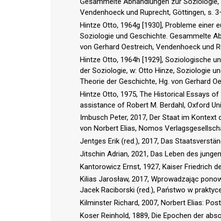
Gesammelte Abhandlungen zur Soziologie, Po
Vendenhoeck und Ruprecht, Göttingen, s. 3
Hintze Otto, 1964g [1930], Probleme einer 
Soziologie und Geschichte. Gesammelte Abha
von Gerhard Oestreich, Vendenhoeck und Rup
Hintze Otto, 1964h [1929], Soziologische 
der Soziologie, w: Otto Hinze, Soziologie 
Theorie der Geschichte, Hg. von Gerhard Oe
Hintze Otto, 1975, The Historical Essays of O
assistance of Robert M. Berdahl, Oxford Un
Imbusch Peter, 2017, Der Staat im Kontext de
von Norbert Elias, Nomos Verlagsgesellsch
Jentges Erik (red.), 2017, Das Staatsverst
Jitschin Adrian, 2021, Das Leben des jungen
Kantorowicz Ernst, 1927, Kaiser Friedrich der
Kilias Jarosław, 2017, Wprowadzając ponow
Jacek Raciborski (red.), Państwo w praktyc
Kilminster Richard, 2007, Norbert Elias: Po
Koser Reinhold, 1889, Die Epochen der abso