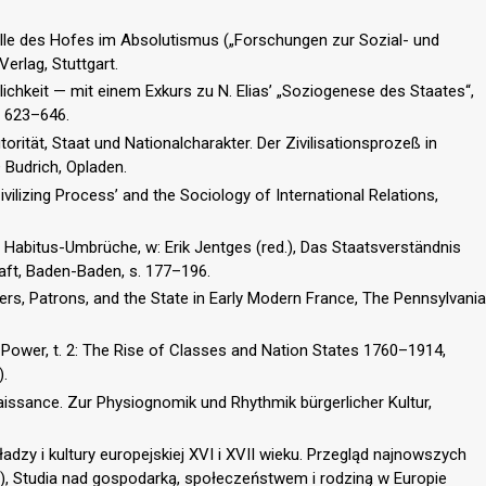
olle des Hofes im Absolutismus („Forschungen zur Sozial- und
erlag, Stuttgart.
ichkeit — mit einem Exkurs zu N. Elias’ „Soziogenese des Staates“,
s. 623–646.
ität, Staat und Nationalcharakter. Der Zivilisationsprozeß in
 Budrich, Opladen.
ivilizing Process’ and the Sociology of International Relations,
Habitus-Umbrüche, w: Erik Jentges (red.), Das Staatsverständnis
aft, Baden-Baden, s. 177–196.
ers, Patrons, and the State in Early Modern France, The Pennsylvania
Power, t. 2: The Rise of Classes and Nation States 1760–1914,
).
aissance. Zur Physiognomik und Rhythmik bürgerlicher Kultur,
zy i kultury europejskiej XVI i XVII wieku. Przegląd najnowszych
d.), Studia nad gospodarką, społeczeństwem i rodziną w Europie