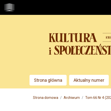
Przejdź do głównego menu
Przejdź do sekcji głównej
Przejdź do stopki
Admin menu
Strona główna
Aktualny numer
Main menu
Strona domowa
Archiwum
Tom 66 Nr 4 (20