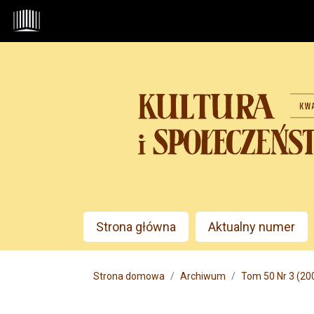
Przejdź do głównego menu
Przejdź do sekcji głównej
Przejdź do stopki
Admin menu
Strona główna
Aktualny numer
Main menu
Strona domowa
Archiwum
Tom 50 Nr 3 (2006