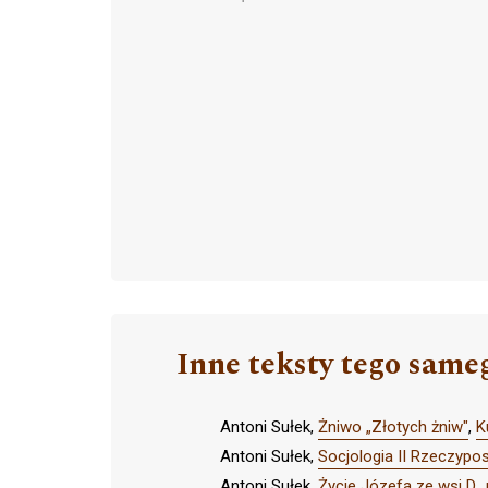
Inne teksty tego same
Antoni Sułek,
Żniwo „Złotych żniw"
,
K
Antoni Sułek,
Socjologia II Rzeczyposp
Antoni Sułek,
Życie Józefa ze wsi D.