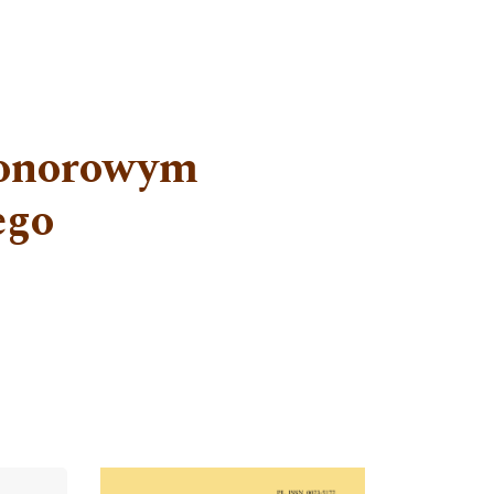
honorowym
ego
Cover image