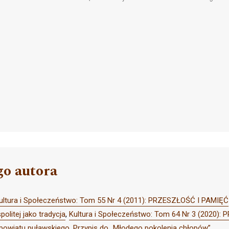
go autora
ultura i Społeczeństwo: Tom 55 Nr 4 (2011): PRZESZŁOŚĆ I PAMIĘĆ
olitej jako tradycja
,
Kultura i Społeczeństwo: Tom 64 Nr 3 (2020
, powiatu puławskiego. Przypis do „Młodego pokolenia chłopów”
,