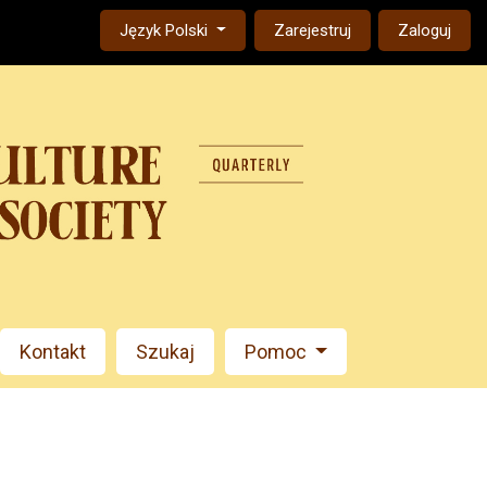
Change the language. The current language is:
Język Polski
Zarejestruj
Zaloguj
Kontakt
Szukaj
Pomoc