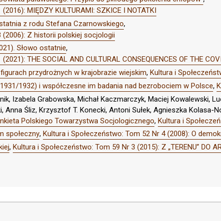
 1 (2016): MIĘDZY KULTURAMI: SZKICE I NOTATKI
tatnia z rodu Stefana Czarnowskiego
,
2006): Z historii polskiej socjologii
021). Słowo ostatnie
,
Nr 1 (2021): THE SOCIAL AND CULTURAL CONSEQUENCES OF THE CO
a figurach przydrożnych w krajobrazie wiejskim
,
Kultura i Społeczeńst
(1931/1932) i współczesne im badania nad bezrobociem w Polsce
,
K
eśnik, Izabela Grabowska, Michał Kaczmarczyk, Maciej Kowalewski, L
, Anna Śliz, Krzysztof T. Konecki, Antoni Sułek, Agnieszka Kolasa-
ankieta Polskiego Towarzystwa Socjologicznego
,
Kultura i Społecze
em społeczny
,
Kultura i Społeczeństwo: Tom 52 Nr 4 (2008): O demok
iej
,
Kultura i Społeczeństwo: Tom 59 Nr 3 (2015): Z „TERENU” D