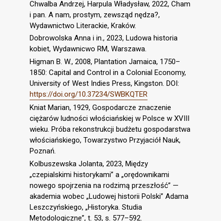
Chwalba Andrzej, Harpula Władysław, 2022, Cham
i pan. A nam, prostym, zewsząd nędza?,
Wydawnictwo Literackie, Kraków.
Dobrowolska Anna i in., 2023, Ludowa historia
kobiet, Wydawnicwo RM, Warszawa.
Higman B. W., 2008, Plantation Jamaica, 1750–
1850: Capital and Control in a Colonial Economy,
University of West Indies Press, Kingston. DOI:
https://doi.org/10.37234/SWBKQTER
Kniat Marian, 1929, Gospodarcze znaczenie
ciężarów ludności włościańskiej w Polsce w XVIII
wieku. Próba rekonstrukcji budżetu gospodarstwa
włościańskiego, Towarzystwo Przyjaciół Nauk,
Poznań.
Kolbuszewska Jolanta, 2023, Między
„czepialskimi historykami” a „orędownikami
nowego spojrzenia na rodzimą przeszłość” —
akademia wobec „Ludowej historii Polski” Adama
Leszczyńskiego, „Historyka. Studia
Metodologiczne”, t. 53, s. 577–592.