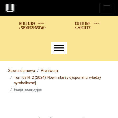
Przejdź do głównego menu
Przejdź do sekcji głównej
Przejdź do stopki
Main menu
Strona domowa
Archiwum
Tom 68 Nr 2 (2024): Nowi i starzy dysponenci władzy
symbolicznej
Eseje recenzyjne