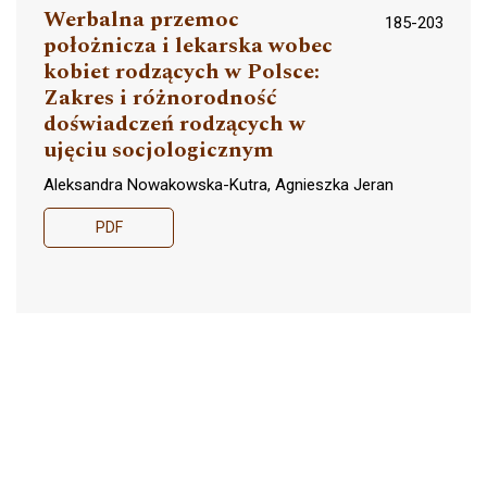
Werbalna przemoc
185-203
położnicza i lekarska wobec
kobiet rodzących w Polsce:
Zakres i różnorodność
doświadczeń rodzących w
ujęciu socjologicznym
Aleksandra Nowakowska-Kutra, Agnieszka Jeran
PDF
Analiza podręczników
205-230
szkolnych z lat 2017-2022: