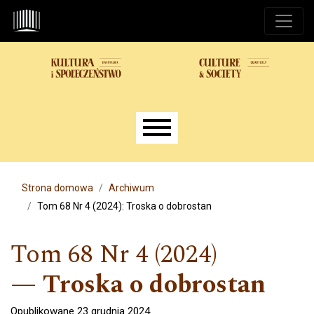
Przejdź do głównego menu
Przejdź do sekcji głównej
Przejdź do stopki
Main menu
Strona domowa
Archiwum
Tom 68 Nr 4 (2024): Troska o dobrostan
Tom 68 Nr 4 (2024)
Troska o dobrostan
Opublikowane 23 grudnia 2024