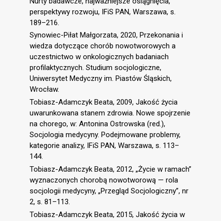
Nurty badawcze, najważniejsze osiągnięcia,
perspektywy rozwoju, IFiS PAN, Warszawa, s.
189–216.
Synowiec-Piłat Małgorzata, 2020, Przekonania i
wiedza dotyczące chorób nowotworowych a
uczestnictwo w onkologicznych badaniach
profilaktycznych. Studium socjologiczne,
Uniwersytet Medyczny im. Piastów Śląskich,
Wrocław.
Tobiasz-Adamczyk Beata, 2009, Jakość życia
uwarunkowana stanem zdrowia. Nowe spojrzenie
na chorego, w: Antonina Ostrowska (red.),
Socjologia medycyny. Podejmowane problemy,
kategorie analizy, IFiS PAN, Warszawa, s. 113–
144.
Tobiasz-Adamczyk Beata, 2012, „Życie w ramach”
wyznaczonych chorobą nowotworową — rola
socjologii medycyny, „Przegląd Socjologiczny”, nr
2, s. 81–113.
Tobiasz-Adamczyk Beata, 2015, Jakość życia w