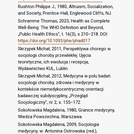
Rushton Philippe J., 1980, Altruism, Socialization,
and Society, Prentice-Hall, Englewood Cliffs, NJ.
Schramme Thomas, 2023, Health as Complete
Well-Being: The WHO Definition and Beyond,
„Public Health Ethics”, t. 16(3), s 210–218. DOI:
https://doi.org/10.1093/phe/phad017
Skrzypek Michał, 2011, Perspektywa chorego w
socjologii choroby przewlekłej. Ujęcia
teoretyczne, ich ewolucja i recepcja,
Wydawnictwo KUL, Lublin.
Skrzypek Michał, 2012, Medycyna w polu badań
socjologii choroby, zdrowia i medycyny w
kontekście niemedykocentrycznej orientacji
badawczej subdyscypliny, „Przegląd
Socjologiczny”, nr 2, s. 155–172.
Sokołowska Magdalena, 1980, Granice medycyny,
Wiedza Powszechna, Warszawa.
Sokołowska Magdalena, 2009, Socjologia
medycyny, w: Antonina Ostrowska (red.),