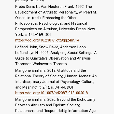
[dostęp: 02.07.24].
Krebs Denis L., Van Hesteren Frank, 1992, The
Development of Altruistic Personality, w: Pearl M.
Oliner i in. (red.), Embracing the Other:
Philosophical, Psychological, and Historical
Perspectives on Altruism, University Press, New
York, s. 142–169. DOI:
https://doi.org/10.2307/j.ctt9qg24m.14
Lofland John, Snow David, Anderson Leon,
Lofland Lyn H., 2006, Analyzing Social Settings: A
Guide to Qualitative Observation and Analysis,
Thomson Wadsworth, Toronto.
Mangone Emiliana, 2019, Gratitude and the
Relational Theory of Society, „Human Arenas: An
Interdisciplinary Journal of Psychology, Culture,
and Meaning”, t. 2(1), s. 34–44. DOI:
https://doi.org/10.1007/s42087-018-0040-8
Mangone Emiliana, 2020, Beyond the Dichotomy
Between Altruism and Egoism: Society,
Relationship and Responsibility, Information Age