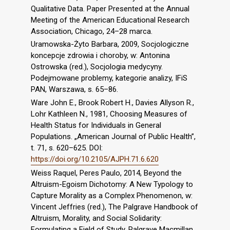
Qualitative Data. Paper Presented at the Annual
Meeting of the American Educational Research
Association, Chicago, 24–28 marca.
Uramowska-Żyto Barbara, 2009, Socjologiczne
koncepcje zdrowia i choroby, w: Antonina
Ostrowska (red.), Socjologia medycyny.
Podejmowane problemy, kategorie analizy, IFiS
PAN, Warszawa, s. 65–86.
Ware John E., Brook Robert H., Davies Allyson R.,
Lohr Kathleen N., 1981, Choosing Measures of
Health Status for Individuals in General
Populations. „American Journal of Public Health”,
t. 71, s. 620–625. DOI:
https://doi.org/10.2105/AJPH.71.6.620
Weiss Raquel, Peres Paulo, 2014, Beyond the
Altruism-Egoism Dichotomy: A New Typology to
Capture Morality as a Complex Phenomenon, w:
Vincent Jeffries (red.), The Palgrave Handbook of
Altruism, Morality, and Social Solidarity:
Formulating a Field of Study, Palgrave Macmillan,