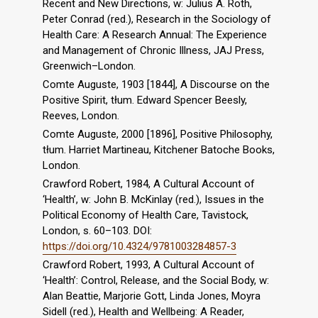
Recent and New Directions, w: Julius A. Roth,
Peter Conrad (red.), Research in the Sociology of
Health Care: A Research Annual: The Experience
and Management of Chronic Illness, JAJ Press,
Greenwich–London.
Comte Auguste, 1903 [1844], A Discourse on the
Positive Spirit, tłum. Edward Spencer Beesly,
Reeves, London.
Comte Auguste, 2000 [1896], Positive Philosophy,
tłum. Harriet Martineau, Kitchener Batoche Books,
London.
Crawford Robert, 1984, A Cultural Account of
‘Health’, w: John B. McKinlay (red.), Issues in the
Political Economy of Health Care, Tavistock,
London, s. 60–103. DOI:
https://doi.org/10.4324/9781003284857-3
Crawford Robert, 1993, A Cultural Account of
‘Health’: Control, Release, and the Social Body, w:
Alan Beattie, Marjorie Gott, Linda Jones, Moyra
Sidell (red.), Health and Wellbeing: A Reader,