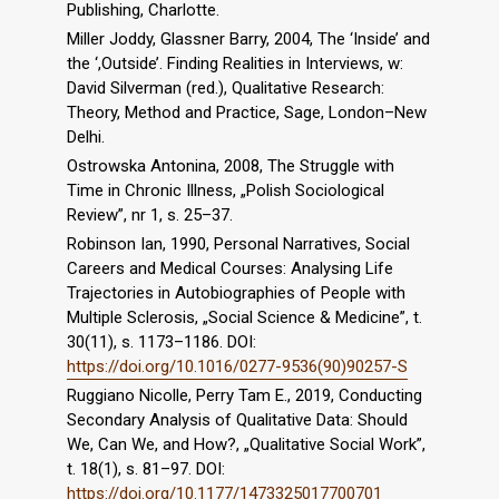
Publishing, Charlotte.
Miller Joddy, Glassner Barry, 2004, The ‘Inside’ and
the ‘,Outside’. Finding Realities in Interviews, w:
David Silverman (red.), Qualitative Research:
Theory, Method and Practice, Sage, London–New
Delhi.
Ostrowska Antonina, 2008, The Struggle with
Time in Chronic Illness, „Polish Sociological
Review”, nr 1, s. 25–37.
Robinson Ian, 1990, Personal Narratives, Social
Careers and Medical Courses: Analysing Life
Trajectories in Autobiographies of People with
Multiple Sclerosis, „Social Science & Medicine”, t.
30(11), s. 1173–1186. DOI:
https://doi.org/10.1016/0277-9536(90)90257-S
Ruggiano Nicolle, Perry Tam E., 2019, Conducting
Secondary Analysis of Qualitative Data: Should
We, Can We, and How?, „Qualitative Social Work”,
t. 18(1), s. 81–97. DOI:
https://doi.org/10.1177/1473325017700701