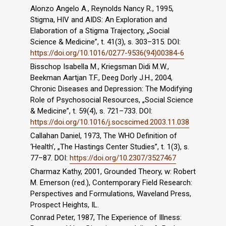
Alonzo Angelo A., Reynolds Nancy R., 1995,
Stigma, HIV and AIDS: An Exploration and
Elaboration of a Stigma Trajectory, „Social
Science & Medicine”, t. 41(3), s. 303–315. DOI:
https://doi.org/10.1016/0277-9536(94)00384-6
Bisschop Isabella M., Kriegsman Didi M.W.,
Beekman Aartjan T.F., Deeg Dorly J.H., 2004,
Chronic Diseases and Depression: The Modifying
Role of Psychosocial Resources, „Social Science
& Medicine”, t. 59(4), s. 721–733. DOI:
https://doi.org/10.1016/j.socscimed.2003.11.038
Callahan Daniel, 1973, The WHO Definition of
‘Health’, „The Hastings Center Studies”, t. 1(3), s.
77–87. DOI:
https://doi.org/10.2307/3527467
Charmaz Kathy, 2001, Grounded Theory, w: Robert
M. Emerson (red.), Contemporary Field Research:
Perspectives and Formulations, Waveland Press,
Prospect Heights, IL.
Conrad Peter, 1987, The Experience of Illness: