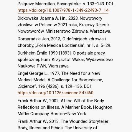
Palgrave Macmillan, Basingstoke, s. 133–143. DOI:
https://doi.org/10.1007/978-1-349-22493-7_14
Didkowska Joanna A. i in., 2023, Nowotwory
złośliwe w Polsce w 2021 roku, Krajowy Rejestr
Nowotworów, Ministerstwo Zdrowia, Warszawa.
Domaradzki Jan, 2013, O definicjach zdrowia i
choroby, „Folia Medica Lodziensia”, nr 1, s. 5–29.
Durkheim Émile 1999 [1893], O podziale pracy
społecznej, tłum. Krzysztof Wakar, Wydawnictwo
Naukowe PWN, Warszawa.
Engel George L., 1977, The Need for a New
Medical Model: A Challenge for Biomedicine,
„Science”, 196 (4286), s. 129–136. DOI:
https://doi.org/10.1126/science.847460
Frank Arthur W., 2002, At the Will of the Body:
Reflections on Illness, A Mariner Book, Houghton
Mifflin Company, Boston–New York.
Frank Arthur W., 2013, The Wounded Storyteller:
Body, Illness and Ethics, The University of