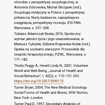
chorobie z perspektywy socjologicznej, w:
Antonina Ostrowska, Michał Skrzypek (red.),
Socjologia medycyny w Polsce z perspektywy
półwiecza. Nurty badawcze, najważniejsze
osiągnięcia, perspektywy rozwoju, IFiS PAN,
Warszawa, s. 251–268.
Tobiasz-Adamczyk Beata, 2016, Społeczny
wymiar jakości życia i jego uwarunkowania, w:
Mateusz Cybulski, Elżbieta Krajewska-Kułak (red.),
Opieka na osobami starszymi. Przewodnik dla
zespołu terapeutycznego, PZWL, Warszawa, s.
171–182.
Thoits Peggy A., Hewitt Lindy N., 2001, Volunteer
World and Well-Being, „Journal of Health and
Social Behaviour”, t. 42(2), s. 115–131. DOI:
https://doi.org/10.2307/3090173
Turner Bryan, 2004, The New Medical Sociology.
Social Forms of Health and Illness, W.W. Norton,
New York–London.
Turner Paul D., 1997, Secondary Analysis of