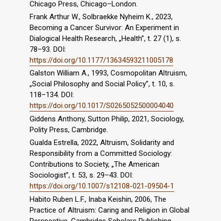
Chicago Press, Chicago–London.
Frank Arthur W., Solbraekke Nyheim K., 2023,
Becoming a Cancer Survivor: An Experiment in
Dialogical Health Research, „Health”, t. 27 (1), s.
78–93. DOI:
https://doi.org/10.1177/13634593211005178
Galston William A., 1993, Cosmopolitan Altruism,
„Social Philosophy and Social Policy”, t. 10, s.
118–134. DOI:
https://doi.org/10.1017/S0265052500004040
Giddens Anthony, Sutton Philip, 2021, Sociology,
Polity Press, Cambridge.
Gualda Estrella, 2022, Altruism, Solidarity and
Responsibility from a Committed Sociology:
Contributions to Society, „The American
Sociologist”, t. 53, s. 29–43. DOI:
https://doi.org/10.1007/s12108-021-09504-1
Habito Ruben L.F., Inaba Keishin, 2006, The
Practice of Altruism: Caring and Religion in Global
Perspective, Cambridge Scholars Publishing,