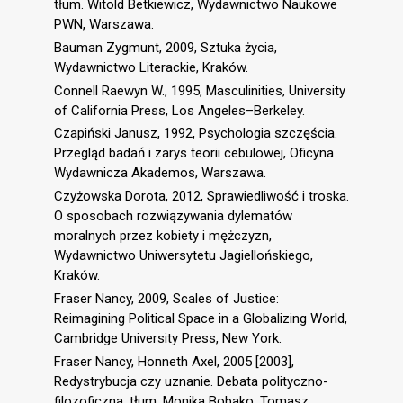
tłum. Witold Betkiewicz, Wydawnictwo Naukowe
PWN, Warszawa.
Bauman Zygmunt, 2009, Sztuka życia,
Wydawnictwo Literackie, Kraków.
Connell Raewyn W., 1995, Masculinities, University
of California Press, Los Angeles–Berkeley.
Czapiński Janusz, 1992, Psychologia szczęścia.
Przegląd badań i zarys teorii cebulowej, Oficyna
Wydawnicza Akademos, Warszawa.
Czyżowska Dorota, 2012, Sprawiedliwość i troska.
O sposobach rozwiązywania dylematów
moralnych przez kobiety i mężczyzn,
Wydawnictwo Uniwersytetu Jagiellońskiego,
Kraków.
Fraser Nancy, 2009, Scales of Justice:
Reimagining Political Space in a Globalizing World,
Cambridge University Press, New York.
Fraser Nancy, Honneth Axel, 2005 [2003],
Redystrybucja czy uznanie. Debata polityczno-
filozoficzna, tłum. Monika Bobako, Tomasz