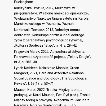
Buckingham.
Kluczyńska Urszula, 2017, Mężczyźni w
pielęgniarstwie. W stronę męskości opiekuńczej,
Wydawnictwo Naukowe Uniwersytetu im. Karola
Marcinkowskiego w Poznaniu, Poznań.
Kozłowski Tomasz, 2013, Dobrobyt contra
dobrostan. Konsumpcjonizm a ideał dobrego
życia z perspektywy psychologii pozytywnej,
„Kultura i Społeczeństwo”, nr 4, s. 29–42.
Krajewski Marek, 2022, Atmosfera afektywna.
Poznawcza użyteczność pojęcia, „Teksty Drugie”,
nr 3, s. 285–301.
Lynch Kathleen, Kalaitzake Manolis, Crean
Margaret, 2021, Care and Affective Relations:
Social Justice and Sociology, „The Sociological
Review”, t. 69(1), s. 53–71.
Mausch Karol, 2022, Troska. Między teorią a
praktyką, w: Karol Mausch, Ewa Ryś (red.), Troska.
Między teorią a praktyką, Akademia im. Jakuba z
Paradyża, Gorzów Wielkopolski, s. 3–15.