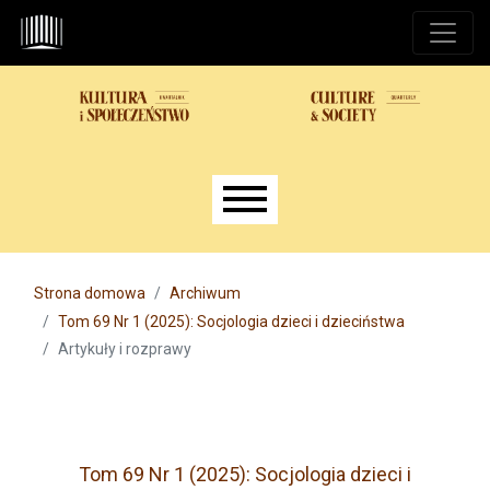
Przejdź do głównego menu
Przejdź do sekcji głównej
Przejdź do stopki
Main menu
Strona domowa
Archiwum
Tom 69 Nr 1 (2025): Socjologia dzieci i dzieciństwa
Artykuły i rozprawy
Tom 69 Nr 1 (2025): Socjologia dzieci i