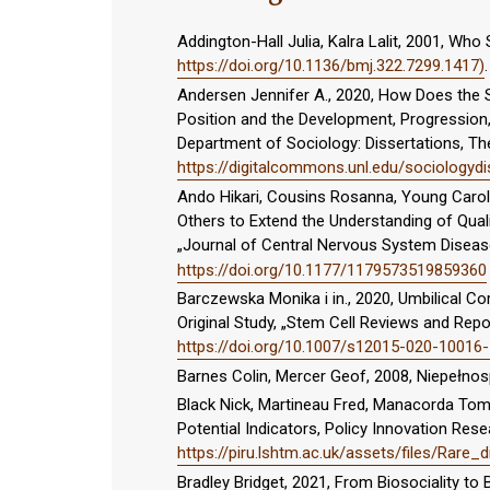
Addington-Hall Julia, Kalra Lalit, 2001, Who
https://doi.org/10.1136/bmj.322.7299.1417)
Andersen Jennifer A., 2020, How Does the 
Position and the Development, Progression,
Department of Sociology: Dissertations, The
https://digitalcommons.unl.edu/sociologydi
Ando Hikari, Cousins Rosanna, Young Caroly
Others to Extend the Understanding of Qualit
„Journal of Central Nervous System Disease”
https://doi.org/10.1177/1179573519859360
Barczewska Monika i in., 2020, Umbilical C
Original Study, „Stem Cell Reviews and Report
https://doi.org/10.1007/s12015-020-10016-
Barnes Colin, Mercer Geof, 2008, Niepełnos
Black Nick, Martineau Fred, Manacorda Tom
Potential Indicators, Policy Innovation Rese
https://piru.lshtm.ac.uk/assets/files/Rare_
Bradley Bridget, 2021, From Biosociality to 