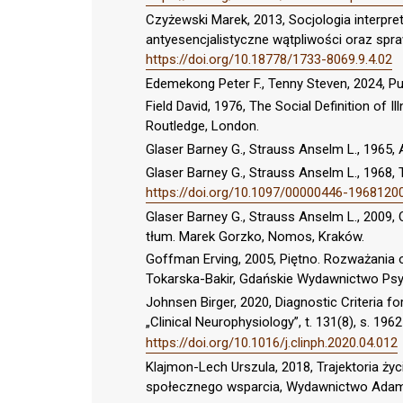
Czyżewski Marek, 2013, Socjologia interpre
antyesencjalistyczne wątpliwości oraz sprawa
https://doi.org/10.18778/1733-8069.9.4.02
Edemekong Peter F., Tenny Steven, 2024, Pub
Field David, 1976, The Social Definition of I
Routledge, London.
Glaser Barney G., Strauss Anselm L., 1965,
Glaser Barney G., Strauss Anselm L., 1968, 
https://doi.org/10.1097/00000446-1968120
Glaser Barney G., Strauss Anselm L., 2009, 
tłum. Marek Gorzko, Nomos, Kraków.
Goffman Erving, 2005, Piętno. Rozważania 
Tokarska-Bakir, Gdańskie Wydawnictwo Psy
Johnsen Birger, 2020, Diagnostic Criteria fo
„Clinical Neurophysiology”, t. 131(8), s. 196
https://doi.org/10.1016/j.clinph.2020.04.012
Klajmon-Lech Urszula, 2018, Trajektoria ży
społecznego wsparcia, Wydawnictwo Adam 