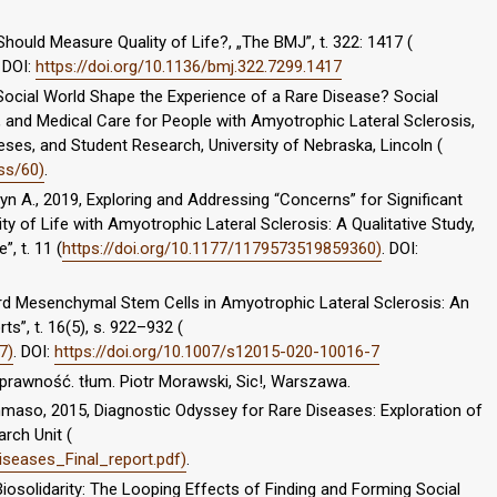
 Should Measure Quality of Life?, „The BMJ”, t. 322: 1417 (
. DOI:
https://doi.org/10.1136/bmj.322.7299.1417
Social World Shape the Experience of a Rare Disease? Social
 and Medical Care for People with Amyotrophic Lateral Sclerosis,
ses, and Student Research, University of Nebraska, Lincoln (
ss/60)
.
n A., 2019, Exploring and Addressing “Concerns” for Significant
y of Life with Amyotrophic Lateral Sclerosis: A Qualitative Study,
, t. 11 (
https://doi.org/10.1177/1179573519859360)
. DOI:
ord Mesenchymal Stem Cells in Amyotrophic Lateral Sclerosis: An
s”, t. 16(5), s. 922–932 (
7)
. DOI:
https://doi.org/10.1007/s12015-020-10016-7
prawność. tłum. Piotr Morawski, Sic!, Warszawa.
maso, 2015, Diagnostic Odyssey for Rare Diseases: Exploration of
arch Unit (
diseases_Final_report.pdf)
.
Biosolidarity: The Looping Effects of Finding and Forming Social