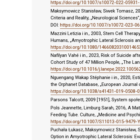
https://doi.org/10.1007/s10072-022-05931
Maksymowicz Stanisław, Siwek Tomasz, 2024
Criteria and Reality, „Neurological Sciences”,
DOI:
https://doi.org/10.1007/s10072-023-0
Mazzini Letizia i in., 2003, Stem Cell Ther
Humans, „Amyotrophic Lateral Sclerosis and
https://doi.org/10.1080/1466082031001465
Nafilyan Vahé i in., 2023, Risk of Suicide a
Cohort Study of 47 Million People, „The Lanc
https://doi.org/10.1016/j.lanepe.2022.10056
Nguengang Wakap Stéphanie i in., 2020, Est
the Orphanet Database, „European Journal o
https://doi.org/10.1038/s41431-019-0508-0
Parsons Talcott, 2009 [1951], System społ
Pols Jeannette, Limburg Sarah, 2016, A Matt
Feeding Tube. Culture, „Medicine and Psychiat
https://doi.org/10.1007/S11013-015-9479-Y
Puchała Łukasz, Maksymowicz Stanisław, S
Option in Amyotrophic Lateral Sclerosis: Eva