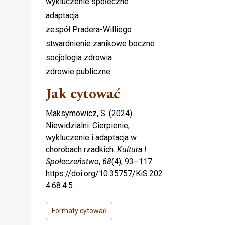
wykluczenie społeczne
adaptacja
zespół Pradera-Williego
stwardnienie zanikowe boczne
socjologia zdrowia
zdrowie publiczne
Jak cytować
Maksymowicz, S. (2024).
Niewidzialni: Cierpienie,
wykluczenie i adaptacja w
chorobach rzadkich.
Kultura I
Społeczeństwo
,
68
(4), 93–117.
https://doi.org/10.35757/KiS.202
4.68.4.5
Formaty cytowań