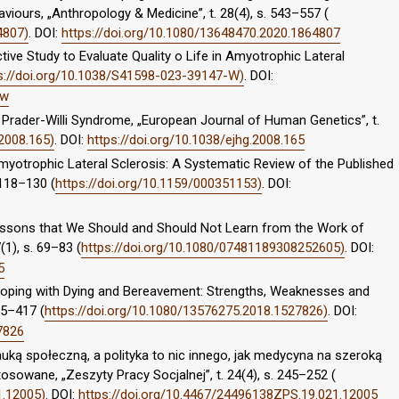
iours, „Anthropology & Medicine”, t. 28(4), s. 543–557 (
4807)
. DOI:
https://doi.org/10.1080/13648470.2020.1864807
tive Study to Evaluate Quality o Life in Amyotrophic Lateral
s://doi.org/10.1038/S41598-023-39147-W)
. DOI:
-w
9, Prader-Willi Syndrome, „European Journal of Human Genetics”, t.
.2008.165)
. DOI:
https://doi.org/10.1038/ejhg.2008.165
 Amyotrophic Lateral Sclerosis: A Systematic Review of the Published
 118–130 (
https://doi.org/10.1159/000351153)
. DOI:
 Lessons that We Should and Should Not Learn from the Work of
(1), s. 69–83 (
https://doi.org/10.1080/07481189308252605)
. DOI:
5
n Coping with Dying and Bereavement: Strengths, Weaknesses and
405–417 (
https://doi.org/10.1080/13576275.2018.1527826)
. DOI:
7826
ką społeczną, a polityka to nic innego, jak medycyna na szeroką
osowane, „Zeszyty Pracy Socjalnej”, t. 24(4), s. 245–252 (
1.12005)
. DOI:
https://doi.org/10.4467/24496138ZPS.19.021.12005