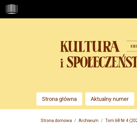
Przejdź do głównego menu
Przejdź do sekcji głównej
Przejdź do stopki
Admin menu
Strona główna
Aktualny numer
Main menu
Strona domowa
Archiwum
Tom 68 Nr 4 (20