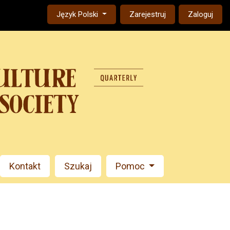
Change the language. The current language is:
Język Polski
Zarejestruj
Zaloguj
Kontakt
Szukaj
Pomoc