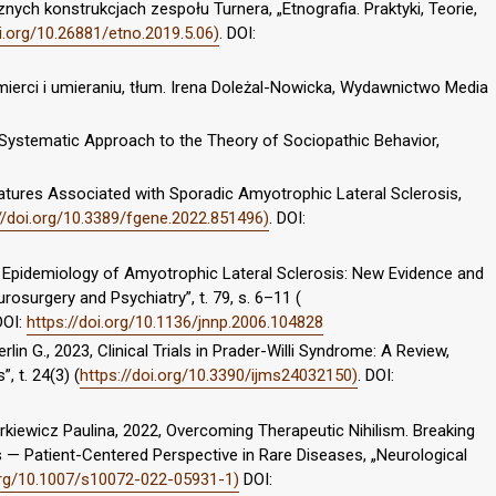
nych konstrukcjach zespołu Turnera, „Etnografia. Praktyki, Teorie,
oi.org/10.26881/etno.2019.5.06)
. DOI:
ierci i umieraniu, tłum. Irena Doleżal-Nowicka, Wydawnictwo Media
 Systematic Approach to the Theory of Sociopathic Behavior,
natures Associated with Sporadic Amyotrophic Lateral Sclerosis,
//doi.org/10.3389/fgene.2022.851496)
. DOI:
ve Epidemiology of Amyotrophic Lateral Sclerosis: New Evidence and
osurgery and Psychiatry”, t. 79, s. 6–11 (
DOI:
https://doi.org/10.1136/jnnp.2006.104828
in G., 2023, Clinical Trials in Prader-Willi Syndrome: A Review,
, t. 24(3) (
https://doi.org/10.3390/ijms24032150)
. DOI:
kiewicz Paulina, 2022, Overcoming Therapeutic Nihilism. Breaking
— Patient-Centered Perspective in Rare Diseases, „Neurological
.org/10.1007/s10072-022-05931-1)
DOI: