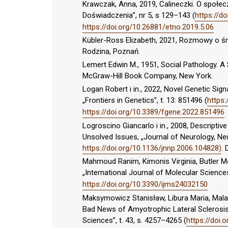
Krawczak, Anna, 2019, Calineczki. O społecz
Doświadczenia”, nr 5, s 129–143 (
https://d
https://doi.org/10.26881/etno.2019.5.06
Kübler-Ross Elizabeth, 2021, Rozmowy o śm
Rodzina, Poznań.
Lemert Edwin M., 1951, Social Pathology. A
McGraw-Hill Book Company, New York.
Logan Robert i in., 2022, Novel Genetic Sig
„Frontiers in Genetics”, t. 13: 851496 (
https:
https://doi.org/10.3389/fgene.2022.851496
Logroscino Giancarlo i in., 2008, Descripti
Unsolved Issues, „Journal of Neurology, Neur
https://doi.org/10.1136/jnnp.2006.104828)
. 
Mahmoud Ranim, Kimonis Virginia, Butler Merl
„International Journal of Molecular Sciences”
https://doi.org/10.3390/ijms24032150
Maksymowicz Stanisław, Libura Maria, Malar
Bad News of Amyotrophic Lateral Sclerosis 
Sciences”, t. 43, s. 4257–4265 (
https://doi