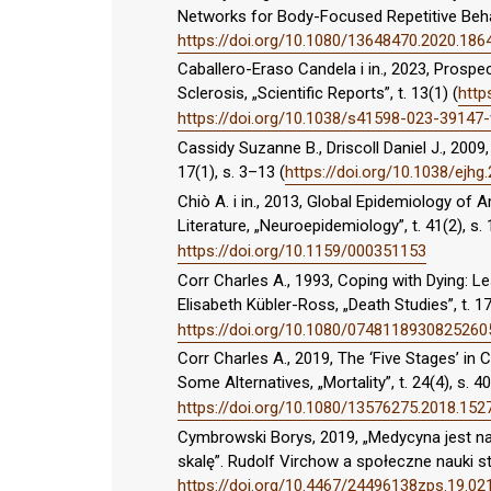
Networks for Body-Focused Repetitive Behav
https://doi.org/10.1080/13648470.2020.186
Caballero-Eraso Candela i in., 2023, Prospec
Sclerosis, „Scientific Reports”, t. 13(1) (
http
https://doi.org/10.1038/s41598-023-39147
Cassidy Suzanne B., Driscoll Daniel J., 200
17(1), s. 3–13 (
https://doi.org/10.1038/ejhg
Chiò A. i in., 2013, Global Epidemiology of
Literature, „Neuroepidemiology”, t. 41(2), s.
https://doi.org/10.1159/000351153
Corr Charles A., 1993, Coping with Dying:
Elisabeth Kübler-Ross, „Death Studies”, t. 17
https://doi.org/10.1080/0748118930825260
Corr Charles A., 2019, The ‘Five Stages’ i
Some Alternatives, „Mortality”, t. 24(4), s. 
https://doi.org/10.1080/13576275.2018.152
Cymbrowski Borys, 2019, „Medycyna jest nau
skalę”. Rudolf Virchow a społeczne nauki st
https://doi.org/10.4467/24496138zps.19.02