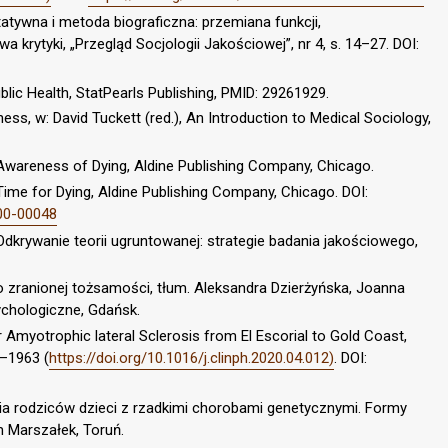
tatywna i metoda biograficzna: przemiana funkcji,
 krytyki, „Przegląd Socjologii Jakościowej”, nr 4, s. 14–27. DOI:
lic Health, StatPearls Publishing, PMID: 29261929.
llness, w: David Tuckett (red.), An Introduction to Medical Sociology,
 Awareness of Dying, Aldine Publishing Company, Chicago.
Time for Dying, Aldine Publishing Company, Chicago. DOI:
00-00048
Odkrywanie teorii ugruntowanej: strategie badania jakościowego,
o zranionej tożsamości, tłum. Aleksandra Dzierżyńska, Joanna
chologiczne, Gdańsk.
r Amyotrophic lateral Sclerosis from El Escorial to Gold Coast,
2–1963 (
https://doi.org/10.1016/j.clinph.2020.04.012)
. DOI:
cia rodziców dzieci z rzadkimi chorobami genetycznymi. Formy
Marszałek, Toruń.