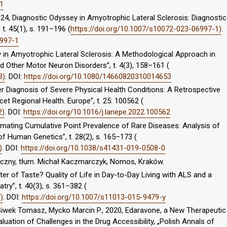
-1
, Diagnostic Odyssey in Amyotrophic Lateral Sclerosis: Diagnostic
 t. 45(1), s. 191–196 (
https://doi.org/10.1007/s10072-023-06997-1)
.
6997-1
apy in Amyotrophic Lateral Sclerosis: A Methodological Approach in
 Other Motor Neuron Disorders”, t. 4(3), 158–161 (
3)
. DOI:
https://doi.org/10.1080/14660820310014653
fter Diagnosis of Severe Physical Health Conditions: A Retrospective
et Regional Health. Europe”, t. 25: 100562 (
2)
. DOI:
https://doi.org/10.1016/j.lanepe.2022.100562
imating Cumulative Point Prevalence of Rare Diseases: Analysis of
f Human Genetics”, t. 28(2), s. 165–173 (
)
. DOI:
https://doi.org/10.1038/s41431-019-0508-0
eczny, tłum. Michał Kaczmarczyk, Nomos, Kraków.
er of Taste? Quality of Life in Day-to-Day Living with ALS and a
ry”, t. 40(3), s. 361–382 (
)
. DOI:
https://doi.org/10.1007/s11013-015-9479-y
iwek Tomasz, Mycko Marcin P., 2020, Edaravone, a New Therapeutic
luation of Challenges in the Drug Accessibility, „Polish Annals of