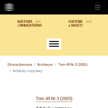
Przejdź do głównego menu
Przejdź do sekcji głównej
Przejdź do stopki
Main menu
Strona domowa
Archiwum
Tom 49 Nr 3 (2005)
Artykuły i rozprawy
Tom 49 Nr 3 (2005)