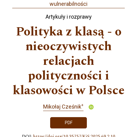
wulnerabilności
Artykuły i rozprawy
Polityka z klasą - o
nieoczywistych
relacjach
polityczności i
klasowości w Polsce
+
Mikołaj Cześnik
PDF
DOI:
https://doi.org/10.35757/KiS.2025.69.2.10