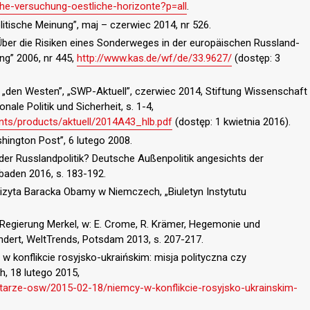
he-versuchung-oestliche-horizonte?p=all
.
litische Meinung”, maj – czerwiec 2014, nr 526.
Über die Risiken eines Sonderweges in der europäischen Russland-
ung” 2006, nr 445,
http://www.kas.de/wf/de/33.9627/
(dostęp: 3
„den Westen”, „SWP-Aktuell”, czerwiec 2014, Stiftung Wissenschaft
onale Politik und Sicherheit, s. 1-4,
ents/products/aktuell/2014A43_hlb.pdf
(dostęp: 1 kwietnia 2016).
hington Post”, 6 lutego 2008.
 der Russlandpolitik? Deutsche Außenpolitik angesichts der
sbaden 2016, s. 183-192.
. Wizyta Baracka Obamy w Niemczech, „Biuletyn Instytutu
r Regierung Merkel, w: E. Crome, R. Krämer, Hegemonie und
undert, WeltTrends, Potsdam 2013, s. 207-217.
w konflikcie rosyjsko-ukraińskim: misja polityczna czy
, 18 lutego 2015,
ntarze-osw/2015-02-18/niemcy-w-konflikcie-rosyjsko-ukrainskim-