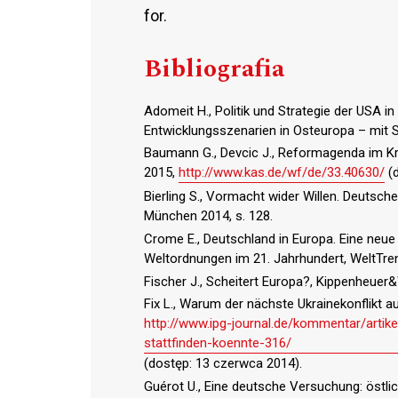
for.
Bibliografia
Adomeit H., Politik und Strategie der USA in
Entwicklungsszenarien in Osteuropa – mit S
Baumann G., Devcic J., Reformagenda im Kri
2015,
http://www.kas.de/wf/de/33.40630/
(d
Bierling S., Vormacht wider Willen. Deutsch
München 2014, s. 128.
Crome E., Deutschland in Europa. Eine neue
Weltordnungen im 21. Jahrhundert, WeltTre
Fischer J., Scheitert Europa?, Kippenheuer&
Fix L., Warum der nächste Ukrainekonflikt 
http://www.ipg-journal.de/kommentar/arti
stattfinden-koennte-316/
(dostęp: 13 czerwca 2014).
Guérot U., Eine deutsche Versuchung: östli