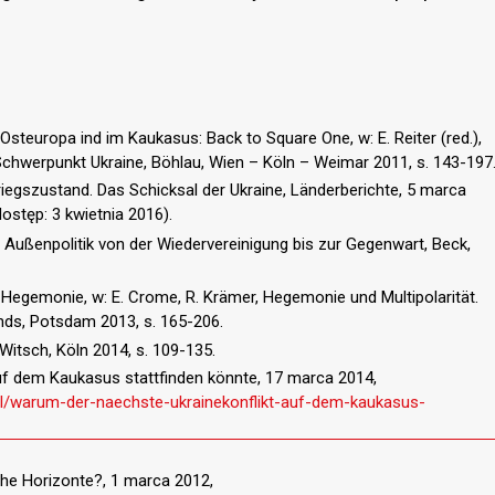
 Osteuropa ind im Kaukasus: Back to Square One, w: E. Reiter (red.),
chwerpunkt Ukraine, Böhlau, Wien – Köln – Weimar 2011, s. 143-197
egszustand. Das Schicksal der Ukraine, Länderberichte, 5 marca
ostęp: 3 kwietnia 2016).
e Außenpolitik von der Wiedervereinigung bis zur Gegenwart, Beck,
 Hegemonie, w: E. Crome, R. Krämer, Hegemonie und Multipolarität.
nds, Potsdam 2013, s. 165-206.
Witsch, Köln 2014, s. 109-135.
auf dem Kaukasus stattfinden könnte, 17 marca 2014,
kel/warum-der-naechste-ukrainekonflikt-auf-dem-kaukasus-
che Horizonte?, 1 marca 2012,