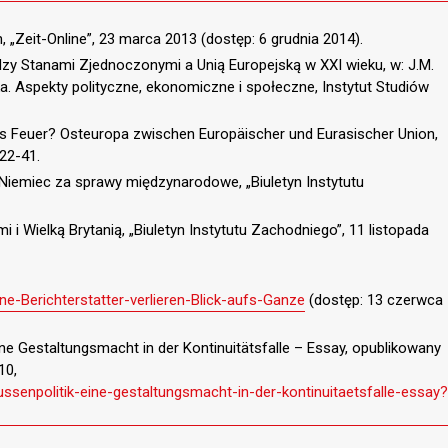
, „Zeit-Online”, 23 marca 2013 (dostęp: 6 grudnia 2014).
dzy Stanami Zjednoczonymi a Unią Europejską w XXI wieku, w: J.M.
cka. Aspekty polityczne, ekonomiczne i społeczne, Instytut Studiów
aus Feuer? Osteuropa zwischen Europäischer und Eurasischer Union,
 22-41.
 Niemiec za sprawy międzynarodowe, „Biuletyn Instytutu
 i Wielką Brytanią, „Biuletyn Instytutu Zachodniego”, 11 listopada
ne-Berichterstatter-verlieren-Blick-aufs-Ganze
(dostęp: 13 czerwca
ine Gestaltungsmacht in der Kontinuitätsfalle – Essay, opublikowany
10,
senpolitik-eine-gestaltungsmacht-in-der-kontinuitaetsfalle-essay?