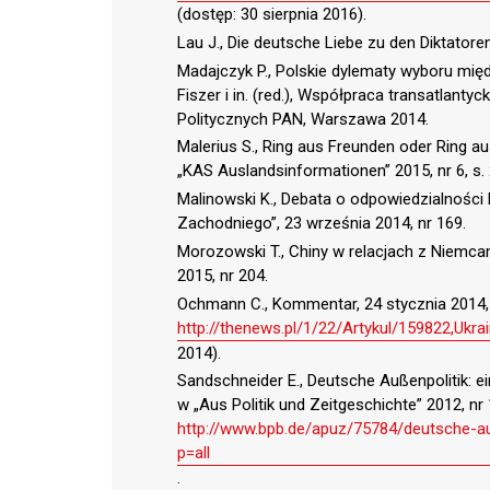
(dostęp: 30 sierpnia 2016).
Lau J., Die deutsche Liebe zu den Diktatoren
Madajczyk P., Polskie dylematy wyboru mię
Fiszer i in. (red.), Współpraca transatlanty
Politycznych PAN, Warszawa 2014.
Malerius S., Ring aus Freunden oder Ring 
„KAS Auslandsinformationen” 2015, nr 6, s.
Malinowski K., Debata o odpowiedzialności
Zachodniego”, 23 września 2014, nr 169.
Morozowski T., Chiny w relacjach z Niemcami
2015, nr 204.
Ochmann C., Kommentar, 24 stycznia 2014,
http://thenews.pl/1/22/Artykul/159822,Ukrai
2014).
Sandschneider E., Deutsche Außenpolitik: e
w „Aus Politik und Zeitgeschichte” 2012, nr 
http://www.bpb.de/apuz/75784/deutsche-aus
p=all
.