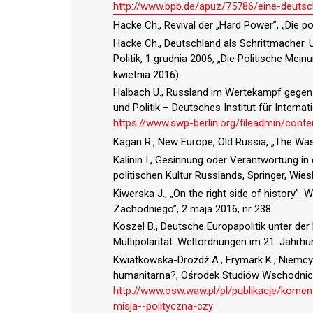
http://www.bpb.de/apuz/75786/eine-deutsc
Hacke Ch., Revival der „Hard Power”, „Die po
Hacke Ch., Deutschland als Schrittmacher. 
Politik, 1 grudnia 2006, „Die Politische Mein
kwietnia 2016).
Halbach U., Russland im Wertekampf gegen 
und Politik – Deutsches Institut für Internati
https://www.swp-berlin.org/fileadmin/cont
Kagan R., New Europe, Old Russia, „The Was
Kalinin I., Gesinnung oder Verantwortung in
politischen Kultur Russlands, Springer, Wie
Kiwerska J., „On the right side of history”
Zachodniego”, 2 maja 2016, nr 238.
Koszel B., Deutsche Europapolitik unter de
Multipolarität. Weltordnungen im 21. Jahrh
Kwiatkowska-Drożdż A., Frymark K., Niemcy 
humanitarna?, Ośrodek Studiów Wschodnich
http://www.osw.waw.pl/pl/publikacje/kome
misja--polityczna-czy