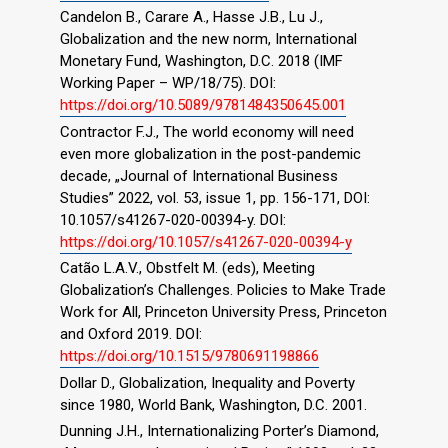
Candelon B., Carare A., Hasse J.B., Lu J.,
Globalization and the new norm, International
Monetary Fund, Washington, D.C. 2018 (IMF
Working Paper – WP/18/75). DOI:
https://doi.org/10.5089/9781484350645.001
Contractor F.J., The world economy will need
even more globalization in the post-pandemic
decade, „Journal of International Business
Studies” 2022, vol. 53, issue 1, pp. 156-171, DOI:
10.1057/s41267-020-00394-y. DOI:
https://doi.org/10.1057/s41267-020-00394-y
Catão L.A.V., Obstfelt M. (eds), Meeting
Globalization’s Challenges. Policies to Make Trade
Work for All, Princeton University Press, Princeton
and Oxford 2019. DOI:
https://doi.org/10.1515/9780691198866
Dollar D., Globalization, Inequality and Poverty
since 1980, World Bank, Washington, D.C. 2001.
Dunning J.H., Internationalizing Porter’s Diamond,