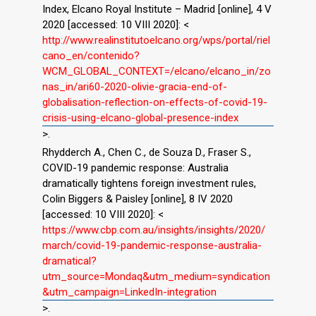
Index, Elcano Royal Institute – Madrid [online], 4 V
2020 [accessed: 10 VIII 2020]: <
http://www.realinstitutoelcano.org/wps/portal/riel
cano_en/contenido?
WCM_GLOBAL_CONTEXT=/elcano/elcano_in/zo
nas_in/ari60-2020-olivie-gracia-end-of-
globalisation-reflection-on-effects-of-covid-19-
crisis-using-elcano-global-presence-index
>.
Rhydderch A., Chen C., de Souza D., Fraser S.,
COVID-19 pandemic response: Australia
dramatically tightens foreign investment rules,
Colin Biggers & Paisley [online], 8 IV 2020
[accessed: 10 VIII 2020]: <
https://www.cbp.com.au/insights/insights/2020/
march/covid-19-pandemic-response-australia-
dramatical?
utm_source=Mondaq&utm_medium=syndication
&utm_campaign=LinkedIn-integration
>.