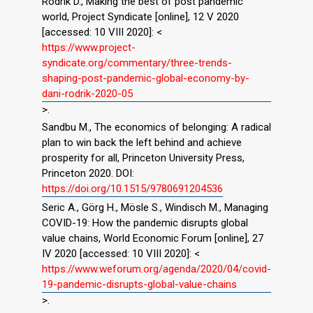
Rodrik D., Making the best of post pandemic
world, Project Syndicate [online], 12 V 2020
[accessed: 10 VIII 2020]: <
https://www.project-
syndicate.org/commentary/three-trends-
shaping-post-pandemic-global-economy-by-
dani-rodrik-2020-05
>.
Sandbu M., The economics of belonging: A radical
plan to win back the left behind and achieve
prosperity for all, Princeton University Press,
Princeton 2020. DOI:
https://doi.org/10.1515/9780691204536
Seric A., Görg H., Mösle S., Windisch M., Managing
COVID-19: How the pandemic disrupts global
value chains, World Economic Forum [online], 27
IV 2020 [accessed: 10 VIII 2020]: <
https://www.weforum.org/agenda/2020/04/covid-
19-pandemic-disrupts-global-value-chains
>.