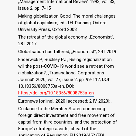
„Management International Review” 1993, vol. 33,
issue 2, pp. 7-15.
Making globalization Good. The moral challenges
of global capitalism, ed. J.H. Dunning, Oxford
University Press, Oxford 2003.
The retreat of the global economy, „Economist”,
28 I 2017.
Globalisation has faltered, „Economist”, 24 I 2019.
Enderwick P., Buckley P.J., Rising regionalization:
will the post-COVID-19 world see a retreat from
globalization?, „Transnational Corporations
Journal” 2020, vol. 27, issue 2, pp. 99-112, DOI:
10.18356/8008753a-en. DOI:
https://doi.org/10.18356/8008753a-en
Euronews [online], 2020 [accessed: 2 IV 2020]: .
Guidance to the Member States concerning
foreign direct investment and free movement of
capital from third countries, and the protection of
Europe’s strategic assets, ahead of the
application of Regulation, EU 2019/452 (FDI