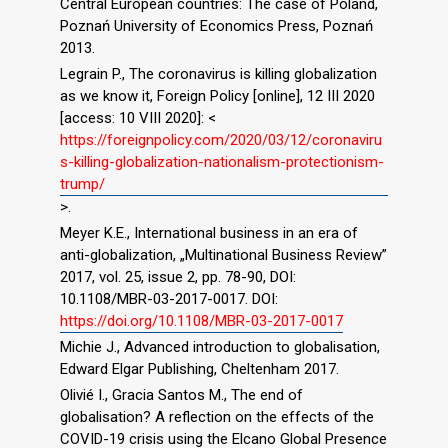
Central European countries: The case of Poland,
Poznań University of Economics Press, Poznań
2013.
Legrain P., The coronavirus is killing globalization
as we know it, Foreign Policy [online], 12 III 2020
[access: 10 VIII 2020]: <
https://foreignpolicy.com/2020/03/12/coronaviru
s-killing-globalization-nationalism-protectionism-
trump/
>.
Meyer K.E., International business in an era of
anti-globalization, „Multinational Business Review”
2017, vol. 25, issue 2, pp. 78-90, DOI:
10.1108/MBR-03-2017-0017. DOI:
https://doi.org/10.1108/MBR-03-2017-0017
Michie J., Advanced introduction to globalisation,
Edward Elgar Publishing, Cheltenham 2017.
Olivié I., Gracia Santos M., The end of
globalisation? A reflection on the effects of the
COVID-19 crisis using the Elcano Global Presence