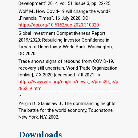
Development” 2014, vol. 51, issue 3, pp. 22-25.
Wolf M., How Covid-19 will change the world?,
„Financial Times”, 16 July 2020. DOI:
https://doi.org/10.5152/iao.2020.310320
Global Investment Competitiveness Report
2019/2020: Rebuilding Investor Confidence in
Times of Uncertainty, World Bank, Washington,
DC 2020.
Trade shows signs of rebound from COVID-19,
recovery still uncertain, World Trade Organization
[online], 7 X 2020 [accessed: 7 II 2021]: <
https://www.wto.org/english/news_e/pres20_e/p
r862_e.htm
>.
Yergin D., Stanislaw J., The commanding heights:
The battle for the world economy, Touchstone,
New York, N.Y. 2002.
Downloads