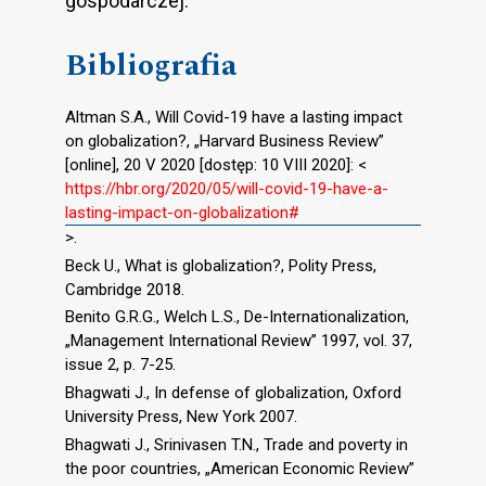
gospodarczej.
Bibliografia
Altman S.A., Will Covid-19 have a lasting impact
on globalization?, „Harvard Business Review”
[online], 20 V 2020 [dostęp: 10 VIII 2020]: <
https://hbr.org/2020/05/will-covid-19-have-a-
lasting-impact-on-globalization#
>.
Beck U., What is globalization?, Polity Press,
Cambridge 2018.
Benito G.R.G., Welch L.S., De-Internationalization,
„Management International Review” 1997, vol. 37,
issue 2, p. 7-25.
Bhagwati J., In defense of globalization, Oxford
University Press, New York 2007.
Bhagwati J., Srinivasen T.N., Trade and poverty in
the poor countries, „American Economic Review”