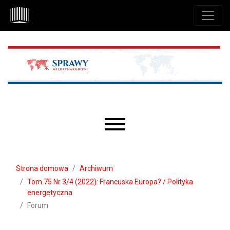
Przejdź do głównego menu
Przejdź do sekcji głównej
Przejdź do stopki
Main menu
Strona domowa
Archiwum
Tom 75 Nr 3/4 (2022): Francuska Europa? / Polityka
energetyczna
Forum