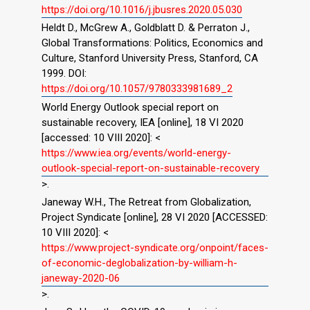
https://doi.org/10.1016/j.jbusres.2020.05.030
Heldt D., McGrew A., Goldblatt D. & Perraton J.,
Global Transformations: Politics, Economics and
Culture, Stanford University Press, Stanford, CA
1999. DOI:
https://doi.org/10.1057/9780333981689_2
World Energy Outlook special report on
sustainable recovery, IEA [online], 18 VI 2020
[accessed: 10 VIII 2020]: <
https://www.iea.org/events/world-energy-
outlook-special-report-on-sustainable-recovery
>.
Janeway W.H., The Retreat from Globalization,
Project Syndicate [online], 28 VI 2020 [ACCESSED:
10 VIII 2020]: <
https://www.project-syndicate.org/onpoint/faces-
of-economic-deglobalization-by-william-h-
janeway-2020-06
>.