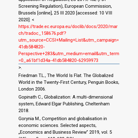
Screening Regulation), European Commission,
Brussels [online], 25 III 2020 [accessed: 10 VIII
2020]: <
https://trade.ec.europa.eu/doclib/docs/2020/mar
ch/tradoc_158676.pdf?
utm_source=CCSI+Mailing+List&utm_campaign=
41db584820-
Perspective+283&utm_medium=email&utm_term
=0_a61bf1d34a-41db584820-62959973
>.
Friedman T.L., The World Is Flat. The Globalized
World in the Twenty-First Century, Penguin Books,
London 2006.
Gopinath C., Globalization: A multi-dimensional
system, Edward Elgar Publishing, Cheltenham
2018.
Gorynia M., Competition and globalisation in
economic sciences. Selected aspects,
„Economics and Business Review” 2019, vol. 5