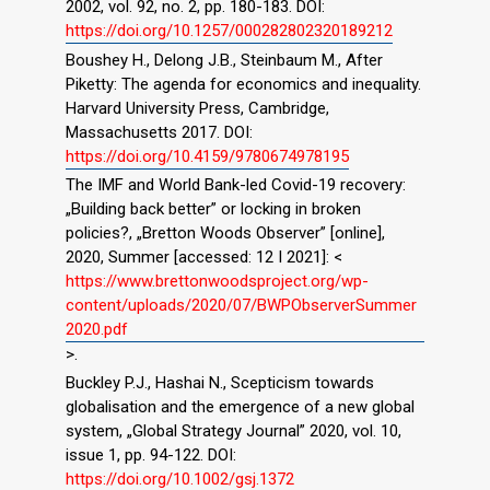
2002, vol. 92, no. 2, pp. 180-183. DOI:
https://doi.org/10.1257/000282802320189212
Boushey H., Delong J.B., Steinbaum M., After
Piketty: The agenda for economics and inequality.
Harvard University Press, Cambridge,
Massachusetts 2017. DOI:
https://doi.org/10.4159/9780674978195
The IMF and World Bank-led Covid-19 recovery:
„Building back better” or locking in broken
policies?, „Bretton Woods Observer” [online],
2020, Summer [accessed: 12 I 2021]: <
https://www.brettonwoodsproject.org/wp-
content/uploads/2020/07/BWPObserverSummer
2020.pdf
>.
Buckley P.J., Hashai N., Scepticism towards
globalisation and the emergence of a new global
system, „Global Strategy Journal” 2020, vol. 10,
issue 1, pp. 94-122. DOI:
https://doi.org/10.1002/gsj.1372