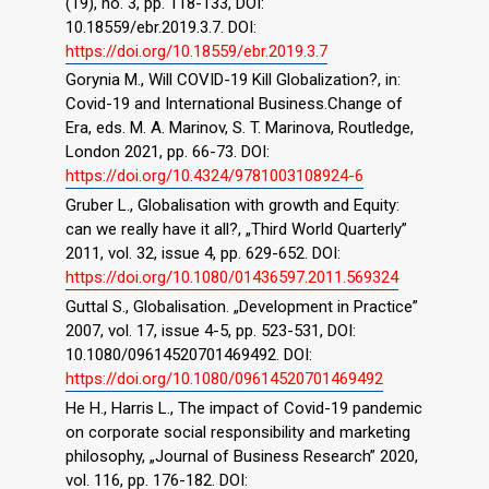
(19), no. 3, pp. 118-133, DOI:
10.18559/ebr.2019.3.7. DOI:
https://doi.org/10.18559/ebr.2019.3.7
Gorynia M., Will COVID-19 Kill Globalization?, in:
Covid-19 and International Business.Change of
Era, eds. M. A. Marinov, S. T. Marinova, Routledge,
London 2021, pp. 66-73. DOI:
https://doi.org/10.4324/9781003108924-6
Gruber L., Globalisation with growth and Equity:
can we really have it all?, „Third World Quarterly”
2011, vol. 32, issue 4, pp. 629-652. DOI:
https://doi.org/10.1080/01436597.2011.569324
Guttal S., Globalisation. „Development in Practice”
2007, vol. 17, issue 4-5, pp. 523-531, DOI:
10.1080/09614520701469492. DOI:
https://doi.org/10.1080/09614520701469492
He H., Harris L., The impact of Covid-19 pandemic
on corporate social responsibility and marketing
philosophy, „Journal of Business Research” 2020,
vol. 116, pp. 176-182. DOI: