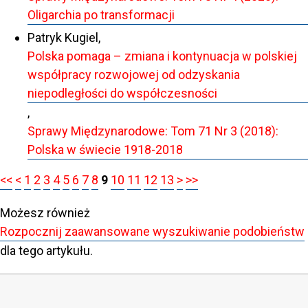
Oligarchia po transformacji
Patryk Kugiel,
Polska pomaga – zmiana i kontynuacja w polskiej
współpracy rozwojowej od odzyskania
niepodległości do współczesności
,
Sprawy Międzynarodowe: Tom 71 Nr 3 (2018):
Polska w świecie 1918-2018
<<
<
1
2
3
4
5
6
7
8
9
10
11
12
13
>
>>
Możesz również
Rozpocznij zaawansowane wyszukiwanie podobieństw
dla tego artykułu.