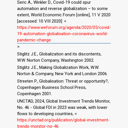
Seric A., Winkler D., Covid-19 could spur
automation and reverse globalization – to some
extent, World Economic Forum [online], 11 V 2020
[accessed: 10 VIII 2020]: <
https://www.weforum.org/agenda/2020/05/covid-
19-automation-globalisation-coronavirus-world-
pandemic-change
>.
Stiglitz J.E., Globalization and its discontents,
W.W. Norton Company, Washington 2002.
Stiglitz J.E., Making Globalization Work, W.W.
Norton & Company, New York and London 2006.
Streeten P., Globalisation: Threat or opportunity?,
Copenhagen Business School Press,
Copenhagen 2001.
UNCTAD, 2024, Global Investment Trends Monitor,
No. 46 - Global FDI in 2023 was weak, with lower
flows to developing countries, <
https://unctad.org/publication/global-investment-
trends-monitor-no-46