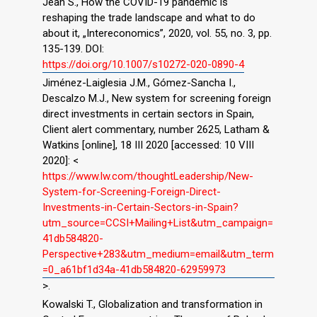
Jean S., How the COVID-19 pandemic is
reshaping the trade landscape and what to do
about it, „Intereconomics”, 2020, vol. 55, no. 3, pp.
135-139. DOI:
https://doi.org/10.1007/s10272-020-0890-4
Jiménez-Laiglesia J.M., Gómez-Sancha I.,
Descalzo M.J., New system for screening foreign
direct investments in certain sectors in Spain,
Client alert commentary, number 2625, Latham &
Watkins [online], 18 III 2020 [accessed: 10 VIII
2020]: <
https://www.lw.com/thoughtLeadership/New-
System-for-Screening-Foreign-Direct-
Investments-in-Certain-Sectors-in-Spain?
utm_source=CCSI+Mailing+List&utm_campaign=
41db584820-
Perspective+283&utm_medium=email&utm_term
=0_a61bf1d34a-41db584820-62959973
>.
Kowalski T., Globalization and transformation in