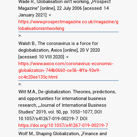
Wade R., Globalisation isn’t working, „Prospect
Magazine” [online], 22 July 2006 [acessed: 14
January 2021]: <
https://www.prospectmagazine.co.uk/magazine/g
lobalisationisntworking
>.
Walsh B., The coronavirus is a force for
deglobalization, Axios [online], 20 V 2020
[acessed: 10 VIII 2020]: <
https://www.axios.com/coronavirus-economic-
globalization-744b0660-ce56-4ffa-93e9-
cc4c20ee135c.html
>.
Witt M.A., De-globalization. Theories, predictions,
and opportunities for international business
research, „Journal of International Business
Studies” 2019, vol. 50, pp. 1053–1077, DOI:
10.1057/s41267-019-00219-7. DOI:
https://doi.org/10.1057/s41267-019-00219-7
Wolf M., Shaping Globalization, „Finance and