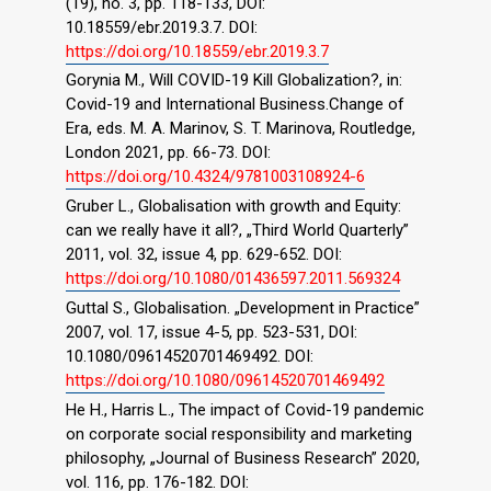
(19), no. 3, pp. 118-133, DOI:
10.18559/ebr.2019.3.7. DOI:
https://doi.org/10.18559/ebr.2019.3.7
Gorynia M., Will COVID-19 Kill Globalization?, in:
Covid-19 and International Business.Change of
Era, eds. M. A. Marinov, S. T. Marinova, Routledge,
London 2021, pp. 66-73. DOI:
https://doi.org/10.4324/9781003108924-6
Gruber L., Globalisation with growth and Equity:
can we really have it all?, „Third World Quarterly”
2011, vol. 32, issue 4, pp. 629-652. DOI:
https://doi.org/10.1080/01436597.2011.569324
Guttal S., Globalisation. „Development in Practice”
2007, vol. 17, issue 4-5, pp. 523-531, DOI:
10.1080/09614520701469492. DOI:
https://doi.org/10.1080/09614520701469492
He H., Harris L., The impact of Covid-19 pandemic
on corporate social responsibility and marketing
philosophy, „Journal of Business Research” 2020,
vol. 116, pp. 176-182. DOI: