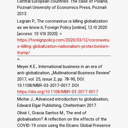
Central European countries: The case of Poland,
Poznań University of Economics Press, Poznań
2013.
Legrain P., The coronavirus is killing globalization
as we know it, Foreign Policy [online], 12 III 2020
[access: 10 VIII 2020]: <
https://foreignpolicy.com/2020/03/12/coronaviru
s-killing-globalization-nationalism-protectionism-
trump/
>.
Meyer K.E., International business in an era of
anti-globalization, „Multinational Business Review”
2017, vol. 25, issue 2, pp. 78-90, DOI:
10.1108/MBR-03-2017-0017. DOI:
https://doi.org/10.1108/MBR-03-2017-0017
Michie J., Advanced introduction to globalisation,
Edward Elgar Publishing, Cheltenham 2017.
Olivié I., Gracia Santos M., The end of
globalisation? A reflection on the effects of the
COVID-19 crisis using the Elcano Global Presence