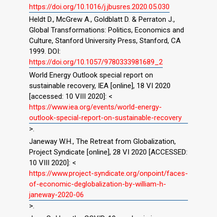
https://doi.org/10.1016/j.jbusres.2020.05.030
Heldt D., McGrew A., Goldblatt D. & Perraton J.,
Global Transformations: Politics, Economics and
Culture, Stanford University Press, Stanford, CA
1999. DOI:
https://doi.org/10.1057/9780333981689_2
World Energy Outlook special report on
sustainable recovery, IEA [online], 18 VI 2020
[accessed: 10 VIII 2020]: <
https://www.iea.org/events/world-energy-
outlook-special-report-on-sustainable-recovery
>.
Janeway W.H., The Retreat from Globalization,
Project Syndicate [online], 28 VI 2020 [ACCESSED:
10 VIII 2020]: <
https://www.project-syndicate.org/onpoint/faces-
of-economic-deglobalization-by-william-h-
janeway-2020-06
>.