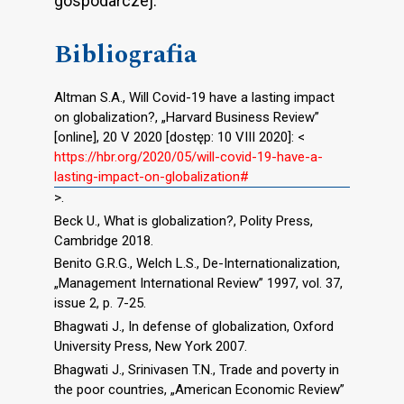
gospodarczej.
Bibliografia
Altman S.A., Will Covid-19 have a lasting impact
on globalization?, „Harvard Business Review”
[online], 20 V 2020 [dostęp: 10 VIII 2020]: <
https://hbr.org/2020/05/will-covid-19-have-a-
lasting-impact-on-globalization#
>.
Beck U., What is globalization?, Polity Press,
Cambridge 2018.
Benito G.R.G., Welch L.S., De-Internationalization,
„Management International Review” 1997, vol. 37,
issue 2, p. 7-25.
Bhagwati J., In defense of globalization, Oxford
University Press, New York 2007.
Bhagwati J., Srinivasen T.N., Trade and poverty in
the poor countries, „American Economic Review”