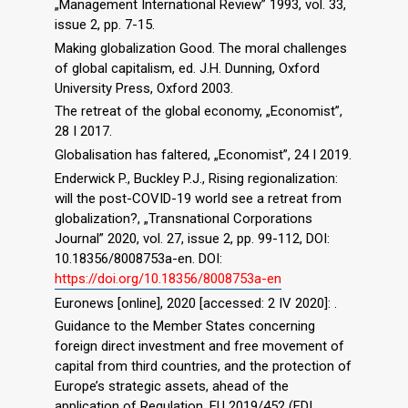
„Management International Review” 1993, vol. 33,
issue 2, pp. 7-15.
Making globalization Good. The moral challenges
of global capitalism, ed. J.H. Dunning, Oxford
University Press, Oxford 2003.
The retreat of the global economy, „Economist”,
28 I 2017.
Globalisation has faltered, „Economist”, 24 I 2019.
Enderwick P., Buckley P.J., Rising regionalization:
will the post-COVID-19 world see a retreat from
globalization?, „Transnational Corporations
Journal” 2020, vol. 27, issue 2, pp. 99-112, DOI:
10.18356/8008753a-en. DOI:
https://doi.org/10.18356/8008753a-en
Euronews [online], 2020 [accessed: 2 IV 2020]: .
Guidance to the Member States concerning
foreign direct investment and free movement of
capital from third countries, and the protection of
Europe’s strategic assets, ahead of the
application of Regulation, EU 2019/452 (FDI