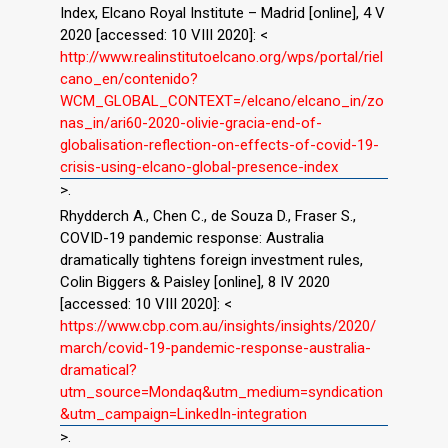
Index, Elcano Royal Institute – Madrid [online], 4 V
2020 [accessed: 10 VIII 2020]: <
http://www.realinstitutoelcano.org/wps/portal/riel
cano_en/contenido?
WCM_GLOBAL_CONTEXT=/elcano/elcano_in/zo
nas_in/ari60-2020-olivie-gracia-end-of-
globalisation-reflection-on-effects-of-covid-19-
crisis-using-elcano-global-presence-index
>.
Rhydderch A., Chen C., de Souza D., Fraser S.,
COVID-19 pandemic response: Australia
dramatically tightens foreign investment rules,
Colin Biggers & Paisley [online], 8 IV 2020
[accessed: 10 VIII 2020]: <
https://www.cbp.com.au/insights/insights/2020/
march/covid-19-pandemic-response-australia-
dramatical?
utm_source=Mondaq&utm_medium=syndication
&utm_campaign=LinkedIn-integration
>.