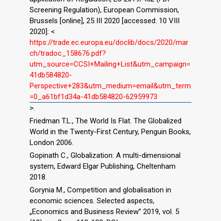
Screening Regulation), European Commission,
Brussels [online], 25 III 2020 [accessed: 10 VIII
2020]: <
https://trade.ec.europa.eu/doclib/docs/2020/mar
ch/tradoc_158676.pdf?
utm_source=CCSI+Mailing+List&utm_campaign=
41db584820-
Perspective+283&utm_medium=email&utm_term
=0_a61bf1d34a-41db584820-62959973
>.
Friedman T.L., The World Is Flat. The Globalized
World in the Twenty-First Century, Penguin Books,
London 2006.
Gopinath C., Globalization: A multi-dimensional
system, Edward Elgar Publishing, Cheltenham
2018.
Gorynia M., Competition and globalisation in
economic sciences. Selected aspects,
„Economics and Business Review” 2019, vol. 5