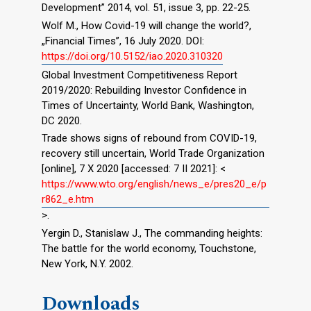
Development” 2014, vol. 51, issue 3, pp. 22-25.
Wolf M., How Covid-19 will change the world?,
„Financial Times”, 16 July 2020. DOI:
https://doi.org/10.5152/iao.2020.310320
Global Investment Competitiveness Report
2019/2020: Rebuilding Investor Confidence in
Times of Uncertainty, World Bank, Washington,
DC 2020.
Trade shows signs of rebound from COVID-19,
recovery still uncertain, World Trade Organization
[online], 7 X 2020 [accessed: 7 II 2021]: <
https://www.wto.org/english/news_e/pres20_e/p
r862_e.htm
>.
Yergin D., Stanislaw J., The commanding heights:
The battle for the world economy, Touchstone,
New York, N.Y. 2002.
Downloads