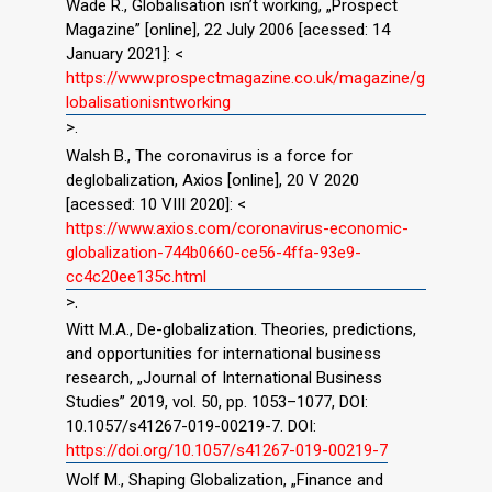
Wade R., Globalisation isn’t working, „Prospect
Magazine” [online], 22 July 2006 [acessed: 14
January 2021]: <
https://www.prospectmagazine.co.uk/magazine/g
lobalisationisntworking
>.
Walsh B., The coronavirus is a force for
deglobalization, Axios [online], 20 V 2020
[acessed: 10 VIII 2020]: <
https://www.axios.com/coronavirus-economic-
globalization-744b0660-ce56-4ffa-93e9-
cc4c20ee135c.html
>.
Witt M.A., De-globalization. Theories, predictions,
and opportunities for international business
research, „Journal of International Business
Studies” 2019, vol. 50, pp. 1053–1077, DOI:
10.1057/s41267-019-00219-7. DOI:
https://doi.org/10.1057/s41267-019-00219-7
Wolf M., Shaping Globalization, „Finance and