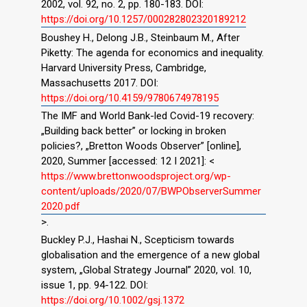
2002, vol. 92, no. 2, pp. 180-183. DOI:
https://doi.org/10.1257/000282802320189212
Boushey H., Delong J.B., Steinbaum M., After
Piketty: The agenda for economics and inequality.
Harvard University Press, Cambridge,
Massachusetts 2017. DOI:
https://doi.org/10.4159/9780674978195
The IMF and World Bank-led Covid-19 recovery:
„Building back better” or locking in broken
policies?, „Bretton Woods Observer” [online],
2020, Summer [accessed: 12 I 2021]: <
https://www.brettonwoodsproject.org/wp-
content/uploads/2020/07/BWPObserverSummer
2020.pdf
>.
Buckley P.J., Hashai N., Scepticism towards
globalisation and the emergence of a new global
system, „Global Strategy Journal” 2020, vol. 10,
issue 1, pp. 94-122. DOI:
https://doi.org/10.1002/gsj.1372