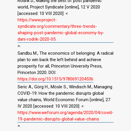
Rodrik D., Making the best of post pandemic
world, Project Syndicate [online], 12 V 2020
[accessed: 10 VIII 2020]: <
https://www.project-
syndicate.org/commentary/three-trends-
shaping-post-pandemic-global-economy-by-
dani-rodrik-2020-05
>.
Sandbu M., The economics of belonging: A radical
plan to win back the left behind and achieve
prosperity for all, Princeton University Press,
Princeton 2020. DOI:
https://doi.org/10.1515/9780691204536
Seric A., Görg H., Mösle S., Windisch M., Managing
COVID-19: How the pandemic disrupts global
value chains, World Economic Forum [online], 27
IV 2020 [accessed: 10 VIII 2020]: <
https://www.weforum.org/agenda/2020/04/covid-
19-pandemic-disrupts-global-value-chains
>.