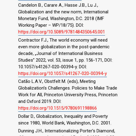
Candelon B., Carare A., Hasse J.B., Lu J.,
Globalization and the new norm, International
Monetary Fund, Washington, D.C. 2018 (IMF
Working Paper – WP/18/75). DOI:
https://doi.org/10.5089/9781484350645.001
Contractor F.J., The world economy will need
even more globalization in the post-pandemic
decade, „Journal of International Business
Studies” 2022, vol. 53, issue 1, pp. 156-171, DOI:
10.1057/s41267-020-00394-y. DOI:
https://doi.org/10.1057/s41267-020-00394-y
Catão L.A.V., Obstfelt M. (eds), Meeting
Globalization’s Challenges. Policies to Make Trade
Work for All, Princeton University Press, Princeton
and Oxford 2019. DOI:
https://doi.org/10.1515/9780691198866
Dollar D., Globalization, Inequality and Poverty
since 1980, World Bank, Washington, D.C. 2001.
Dunning J.H., Internationalizing Porter’s Diamond,