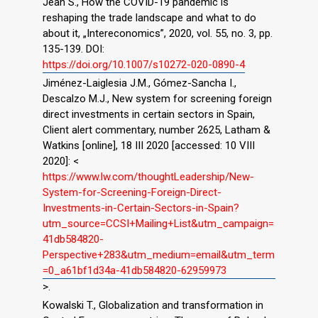
Jean S., How the COVID-19 pandemic is
reshaping the trade landscape and what to do
about it, „Intereconomics”, 2020, vol. 55, no. 3, pp.
135-139. DOI:
https://doi.org/10.1007/s10272-020-0890-4
Jiménez-Laiglesia J.M., Gómez-Sancha I.,
Descalzo M.J., New system for screening foreign
direct investments in certain sectors in Spain,
Client alert commentary, number 2625, Latham &
Watkins [online], 18 III 2020 [accessed: 10 VIII
2020]: <
https://www.lw.com/thoughtLeadership/New-
System-for-Screening-Foreign-Direct-
Investments-in-Certain-Sectors-in-Spain?
utm_source=CCSI+Mailing+List&utm_campaign=
41db584820-
Perspective+283&utm_medium=email&utm_term
=0_a61bf1d34a-41db584820-62959973
>.
Kowalski T., Globalization and transformation in