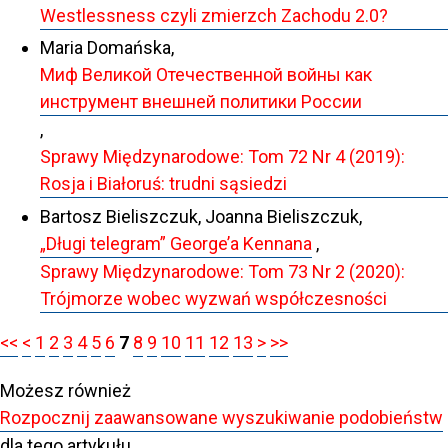
Westlessness czyli zmierzch Zachodu 2.0?
Maria Domańska,
Миф Великой Отечественной войны как
инструмент внешней политики России
,
Sprawy Międzynarodowe: Tom 72 Nr 4 (2019):
Rosja i Białoruś: trudni sąsiedzi
Bartosz Bieliszczuk, Joanna Bieliszczuk,
„Długi telegram” George’a Kennana
,
Sprawy Międzynarodowe: Tom 73 Nr 2 (2020):
Trójmorze wobec wyzwań współczesności
<<
<
1
2
3
4
5
6
7
8
9
10
11
12
13
>
>>
Możesz również
Rozpocznij zaawansowane wyszukiwanie podobieństw
dla tego artykułu.