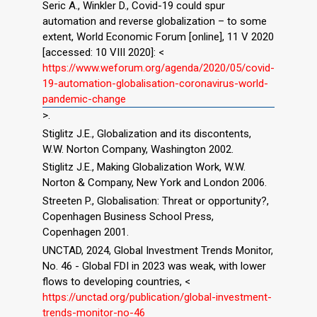
Seric A., Winkler D., Covid-19 could spur
automation and reverse globalization – to some
extent, World Economic Forum [online], 11 V 2020
[accessed: 10 VIII 2020]: <
https://www.weforum.org/agenda/2020/05/covid-
19-automation-globalisation-coronavirus-world-
pandemic-change
>.
Stiglitz J.E., Globalization and its discontents,
W.W. Norton Company, Washington 2002.
Stiglitz J.E., Making Globalization Work, W.W.
Norton & Company, New York and London 2006.
Streeten P., Globalisation: Threat or opportunity?,
Copenhagen Business School Press,
Copenhagen 2001.
UNCTAD, 2024, Global Investment Trends Monitor,
No. 46 - Global FDI in 2023 was weak, with lower
flows to developing countries, <
https://unctad.org/publication/global-investment-
trends-monitor-no-46