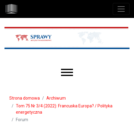
Przejdź do głównego menu
Przejdź do sekcji głównej
Przejdź do stopki
Main menu
Strona domowa
Archiwum
Tom 75 Nr 3/4 (2022): Francuska Europa? / Polityka
energetyczna
Forum