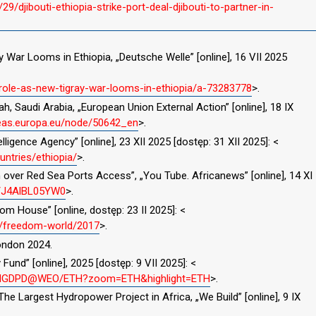
/djibouti-ethiopia-strike-port-deal-djibouti-to-partner-in-
ay War Looms in Ethiopia, „Deutsche Welle” [online], 16 VII 2025
-role-as-new-tigray-war-looms-in-ethiopia/a-73283778
>.
ah, Saudi Arabia, „European Union External Action” [online], 18 IX
eas.europa.eu/node/50642_en
>.
lligence Agency” [online], 23 XII 2025 [dostęp: 31 XII 2025]: <
untries/ethiopia/
>.
 over Red Sea Ports Access”, „You Tube. Africanews” [online], 14 XI
e/J4AlBL05YW0
>.
om House” [online, dostęp: 23 II 2025]: <
a/freedom-world/2017
>.
London 2024.
Fund” [online], 2025 [dostęp: 9 VII 2025]: <
er/NGDPD@WEO/ETH?zoom=ETH&highlight=ETH
>.
e Largest Hydropower Project in Africa, „We Build” [online], 9 IX