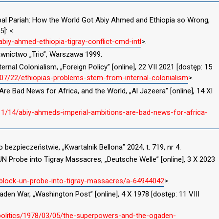
bal Pariah: How the World Got Abiy Ahmed and Ethiopia so Wrong,
5]: <
abiy-ahmed-ethiopia-tigray-conflict-cmd-intl
>.
awnictwo „Trio”, Warszawa 1999.
rnal Colonialism, „Foreign Policy” [online], 22 VII 2021 [dostęp: 15
/07/22/ethiopias-problems-stem-from-internal-colonialism
>.
re Bad News for Africa, and the World, „Al Jazeera” [online], 14 XI
11/14/abiy-ahmeds-imperial-ambitions-are-bad-news-for-africa-
 bezpieczeństwie, „Kwartalnik Bellona” 2024, t. 719, nr 4.
 UN Probe into Tigray Massacres, „Deutsche Welle” [online], 3 X 2023
block-un-probe-into-tigray-massacres/a-64944042
>.
den War, „Washington Post” [online], 4 X 1978 [dostęp: 11 VIII
politics/1978/03/05/the-superpowers-and-the-ogaden-