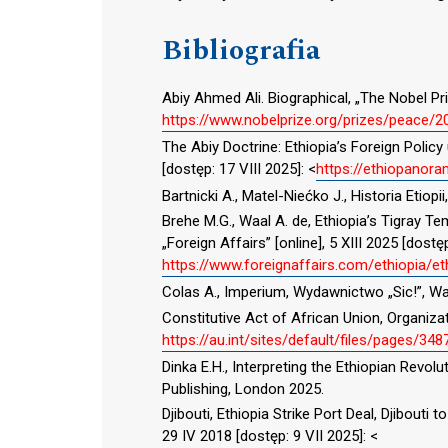
Bibliografia
Abiy Ahmed Ali. Biographical, „The Nobel Priz
https://www.nobelprize.org/prizes/peace/20
The Abiy Doctrine: Ethiopia’s Foreign Policy 
[dostęp: 17 VIII 2025]: <
https://ethiopano
Bartnicki A., Matel-Niećko J., Historia Etio
Brehe M.G., Waal A. de, Ethiopia’s Tigray T
„Foreign Affairs” [online], 5 XIII 2025 [dostęp
https://www.foreignaffairs.com/ethiopia/et
Colas A., Imperium, Wydawnictwo „Sic!”, W
Constitutive Act of African Union, Organiza
https://au.int/sites/default/files/pages/348
Dinka E.H., Interpreting the Ethiopian Revo
Publishing, London 2025.
Djibouti, Ethiopia Strike Port Deal, Djibouti t
29 IV 2018 [dostęp: 9 VII 2025]: <