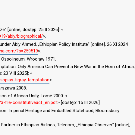
e” [online, dostęp: 25 II 2026]: <
19/abiy/biographical/
>.
under Abiy Ahmed, „Ethiopian Policy Institute” [online], 26 XI 2024
rama.com/?p=259519
>.
pii, Ossolineum, Wrocław 1971.
emptation: Only America Can Prevent a New War in the Horn of Africa,
: 23 VIII 2025]: <
hiopias-tigray-temptation
>.
arszawa 2008.
tion of African Unity, Lomé 2000: <
73-file-constitutiveact_en.pdf
> [dostęp: 15 III 2026].
lution. Imperial Heritage and Embattled Statehood, Bloomsbury
o Partner in Ethiopian Airlines, Telecom, „Ethiopia Observer” [online],