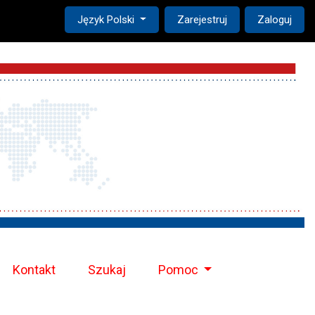
Change the language. The current language is:
Język Polski
Zarejestruj
Zaloguj
Kontakt
Szukaj
Pomoc