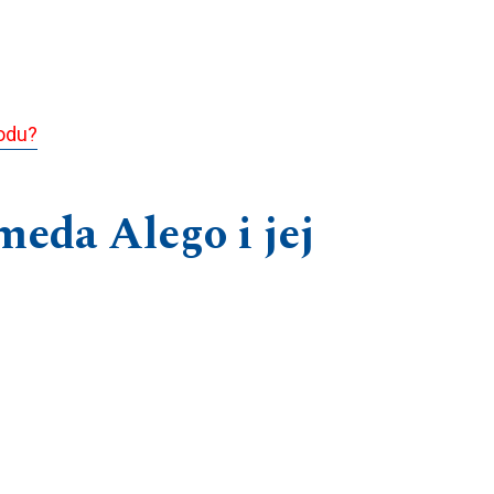
odu?
eda Alego i jej