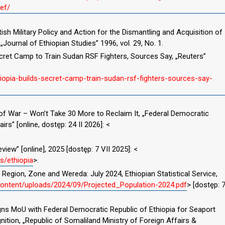
ef/
tish Military Policy and Action for the Dismantling and Acquisition of
„Journal of Ethiopian Studies” 1996, vol. 29, No. 1.
 Secret Camp to Train Sudan RSF Fighters, Sources Say, „Reuters”
hiopia-builds-secret-camp-train-sudan-rsf-fighters-sources-say-
of War – Won’t Take 30 More to Reclaim It, „Federal Democratic
irs” [online, dostęp: 24 II 2026]: <
.
view” [online], 2025 [dostęp: 7 VII 2025]: <
s/ethiopia
>.
 Region, Zone and Wereda: July 2024, Ethiopian Statistical Service,
-content/uploads/2024/09/Projected_Population-2024.pdf
> [dostęp: 
ns MoU with Federal Democratic Republic of Ethiopia for Seaport
ition, „Republic of Somaliland Ministry of Foreign Affairs &