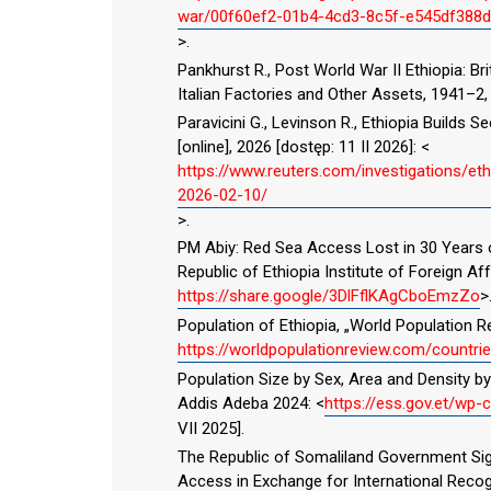
war/00f60ef2-01b4-4cd3-8c5f-e545df388d
>.
Pankhurst R., Post World War II Ethiopia: Bri
Italian Factories and Other Assets, 1941–2, 
Paravicini G., Levinson R., Ethiopia Builds
[online], 2026 [dostęp: 11 II 2026]: <
https://www.reuters.com/investigations/et
2026-02-10/
>.
PM Abiy: Red Sea Access Lost in 30 Years 
Republic of Ethiopia Institute of Foreign Affa
https://share.google/3DlFflKAgCboEmzZo
>
Population of Ethiopia, „World Population Re
https://worldpopulationreview.com/countrie
Population Size by Sex, Area and Density by
Addis Adeba 2024: <
https://ess.gov.et/wp
VII 2025].
The Republic of Somaliland Government Sig
Access in Exchange for International Recogn