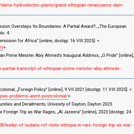
/dams-hydroelectric-plants/grand-ethiopian-renaissance-dam-
ssion Oversteps Its Boundaries: A Partial Award?, „The European
No. 4.
ssion for Africa” [online, dostęp: 16 VIII 2025]: <
ry
>.
pian Prime Minister Abiy Ahmed’s Inaugural Address, „O Pride” [online],
-partial-transcript-of-ethiopian-prime-minister-abiy-ahmeds-
lonial, „Foreign Policy” [online], 9 VII 2021 [dostęp: 11 VIII 2025]: <
opias-problems-arent-postcolonial/
>.
nities and Derailments, Univesity of Dayton, Dayton 2023.
e Foreign Trip as War Rages, „Al Jazeera” [online], 2023 [dostęp: 24
leader-of-sudans-rsf-visits-ethiopia-in-rare-foreign-trip-as-war-