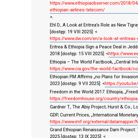
https://www.ethiopiaobserver.com/2018/04/29
ethiopian-airlines-telecom/
>.
Ehl D., A Look at Eritrea’s Role as New Tigr
[dostęp: 19 VIII 2025]: <
https://www.dw.com/en/a-look-at-eritreas
Eritrea & Ethiopia Sign a Peace Deal in Jedd
2018 [dostęp: 15 VIII 2025]: <
https://www.e
Ethiopia – The World Factbook, „Central Inte
https://www.cia.gov/the-world-factbook/co
Ethiopian PM Affirms „no Plans for Invasion
2023 [dostęp: 9 VII 2025]: <
https://youtu.b
Freedom in the World 2017. Ethiopia, „Freed
https://freedomhouse.org/country/ethiopi
Gardner T., The Abiy Project, Hurst & Co., 
GDP, Current Prices, „International Monetary 
https://www.imf.org/external/datamapp
Grand Ethiopian Renaissance Dam Project: Th
2025 [dostęp: 13 IX 2025]: <