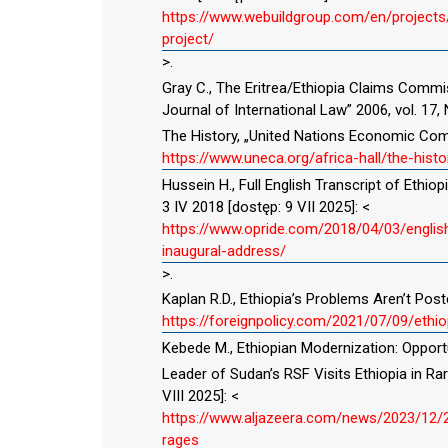
https://www.webuildgroup.com/en/projects
project/
>.
Gray C., The Eritrea/Ethiopia Claims Commi
Journal of International Law” 2006, vol. 17, 
The History, „United Nations Economic Commi
https://www.uneca.org/africa-hall/the-histo
Hussein H., Full English Transcript of Ethio
3 IV 2018 [dostęp: 9 VII 2025]: <
https://www.opride.com/2018/04/03/english
inaugural-address/
>.
Kaplan R.D., Ethiopia’s Problems Aren’t Postco
https://foreignpolicy.com/2021/07/09/ethi
Kebede M., Ethiopian Modernization: Opportu
Leader of Sudan’s RSF Visits Ethiopia in Rar
VIII 2025]: <
https://www.aljazeera.com/news/2023/12/28/
rages