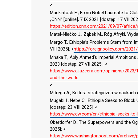
>.
Mackintosh E., From Nobel Laureate to Glo
„CNN” [online], 7 IX 2021 [dostęp: 17 VII 202
https://edition.cnn.com/2021/09/07/africa/
Matel-Niećko J., Ząbek M., Róg Afryki, Wyd
Mergo T., Ethiopia’s Problems Stem from Inte
VIII 2025]: <
https://foreignpolicy.com/2021
Mhaka T., Abiy Ahmed’s Imperial Ambitions A
2023 [dostęp: 27 VII 2025]: <
https://www.aljazeera.com/opinions/2023/
and-the-world
>.
Mitręga A., Kultura strategiczna w naukach o
Mugabi I., Nebe C., Ethiopia Seeks to Block
[dostęp: 23 VIII 2025]: <
https://www.dw.com/en/ethiopia-seeks-to-
Oberdorfer D., The Superpowers and the Oga
2025]: <
https://www.washingtonpost.com/archive/