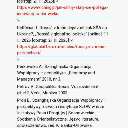
[dostęp: 21 III 2026]: <
https://www.iching.pl/jak-chiny-staly-sie-potega-
innowacji-w-xxi-wieku
>.
Pelliččiari I., Rossiâ v Irane dejstvuet kak SŠA na
Ukraine?, „Rossiâ v global′noj politike” [online], 11
III 2026 [dostęp: 21 III 2026]: <
https://globalaffairs.ru/articles/rossiya-v-irane-
pellichchiari/
>.
Perkowska A., Szanghajska Organizacja
Współpracy – geopolityka, „Economy and
Managment” 2010, nr 3.
Petrov V., Geopolitika Rossii. Vozroždenie ili
gibel′?, Veče, Moskva 2003.
Proń E., Szanghajska Organizacja Współpracy –
perspektywy rozwoju i instytucje SzOW w erze
Inicjatywy Pasa i Drogi, [w:] Sosnowieckie
Spotkania Orientalistyczne. Język, literatura,
społeczeństwo, red. K. Bańka-Orłowska,