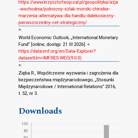
https://www.krzysztofwojczal.pl/geopolityka/azja
-wschodnia/polnocny-szlak-morski-chinskie-
marzenia-alternatywa-dla-handlu-dalekosiezny-
pierwszorzedny-cel-strategiczny/
>.
World Economic Outlook, „International Monetary
Fund” [online, dostęp: 21 III 2026]: <
https://data.imf.org/en/Data-Explorer?
datasetUrn=IMF.RES:WEO(9.0.0)
>.
Zięba R., Współczesne wyzwania i zagrożenia dla
bezpieczeństwa międzynarodowego, „Stosunki
Międzynarodowe / International Relations” 2016,
t. 52, nr 3.
Downloads