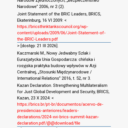
Narodów Zjednoczonych, „Bezpieczeństwo
Narodowe” 2006, nr 2 (2).
Joint Statement of the BRIC Leaders, BRICS,
Ekaterinburg, 16 VI 2009: <
https://bricsthinktankscouncil.org/wp-
content/uploads/2009/06/Joint-Statement-of-
the-BRIC-Leaders.pdf
> [dostęp: 21 III 2026].
Kaczmarski M., Nowy Jedwabny Szlak i
Eurazjatycka Unia Gospodarcza: chińska i
rosyjska praktyka budowy wpływów w Azji
Centralnej, „Stosunki Międzynarodowe /
International Relations” 2016, t. 52, nr 3.
Kazan Declaration. Strengthening Multilateralism
for Just Global Development and Security, BRICS,
Kazan, 23 X 2024: <
https://brics.br/pt-br/documentos/acervo-de-
presidencias-anteriores/leaders-
declarations/2024-xvi-brics-summit-kazan-
declaration.pdf/@@download/file