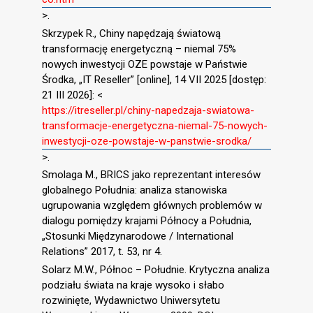
>.
Skrzypek R., Chiny napędzają światową
transformację energetyczną – niemal 75%
nowych inwestycji OZE powstaje w Państwie
Środka, „IT Reseller” [online], 14 VII 2025 [dostęp:
21 III 2026]: <
https://itreseller.pl/chiny-napedzaja-swiatowa-
transformacje-energetyczna-niemal-75-nowych-
inwestycji-oze-powstaje-w-panstwie-srodka/
>.
Smolaga M., BRICS jako reprezentant interesów
globalnego Południa: analiza stanowiska
ugrupowania względem głównych problemów w
dialogu pomiędzy krajami Północy a Południa,
„Stosunki Międzynarodowe / International
Relations” 2017, t. 53, nr 4.
Solarz M.W., Północ – Południe. Krytyczna analiza
podziału świata na kraje wysoko i słabo
rozwinięte, Wydawnictwo Uniwersytetu