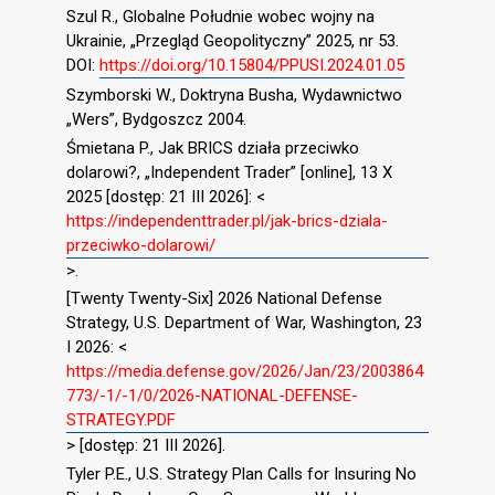
Szul R., Globalne Południe wobec wojny na
Ukrainie, „Przegląd Geopolityczny” 2025, nr 53.
DOI:
https://doi.org/10.15804/PPUSI.2024.01.05
Szymborski W., Doktryna Busha, Wydawnictwo
„Wers”, Bydgoszcz 2004.
Śmietana P., Jak BRICS działa przeciwko
dolarowi?, „Independent Trader” [online], 13 X
2025 [dostęp: 21 III 2026]: <
https://independenttrader.pl/jak-brics-dziala-
przeciwko-dolarowi/
>.
[Twenty Twenty-Six] 2026 National Defense
Strategy, U.S. Department of War, Washington, 23
I 2026: <
https://media.defense.gov/2026/Jan/23/2003864
773/-1/-1/0/2026-NATIONAL-DEFENSE-
STRATEGY.PDF
> [dostęp: 21 III 2026].
Tyler P.E., U.S. Strategy Plan Calls for Insuring No