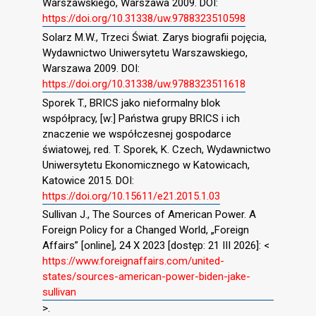
Warszawskiego, Warszawa 2009. DOI:
https://doi.org/10.31338/uw.9788323510598
Solarz M.W., Trzeci Świat. Zarys biografii pojęcia,
Wydawnictwo Uniwersytetu Warszawskiego,
Warszawa 2009. DOI:
https://doi.org/10.31338/uw.9788323511618
Sporek T., BRICS jako nieformalny blok
współpracy, [w:] Państwa grupy BRICS i ich
znaczenie we współczesnej gospodarce
światowej, red. T. Sporek, K. Czech, Wydawnictwo
Uniwersytetu Ekonomicznego w Katowicach,
Katowice 2015. DOI:
https://doi.org/10.15611/e21.2015.1.03
Sullivan J., The Sources of American Power. A
Foreign Policy for a Changed World, „Foreign
Affairs” [online], 24 X 2023 [dostęp: 21 III 2026]: <
https://www.foreignaffairs.com/united-
states/sources-american-power-biden-jake-
sullivan
>.