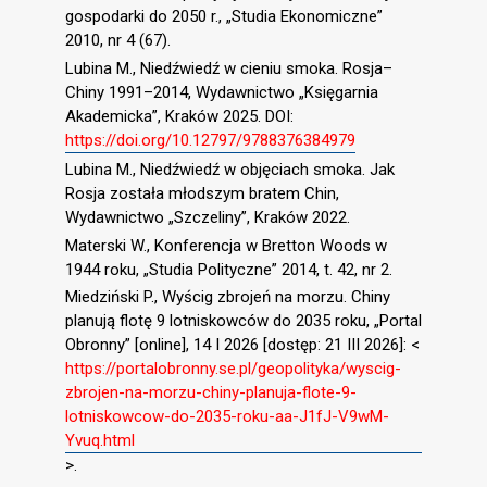
gospodarki do 2050 r., „Studia Ekonomiczne”
2010, nr 4 (67).
Lubina M., Niedźwiedź w cieniu smoka. Rosja–
Chiny 1991–2014, Wydawnictwo „Księgarnia
Akademicka”, Kraków 2025. DOI:
https://doi.org/10.12797/9788376384979
Lubina M., Niedźwiedź w objęciach smoka. Jak
Rosja została młodszym bratem Chin,
Wydawnictwo „Szczeliny”, Kraków 2022.
Materski W., Konferencja w Bretton Woods w
1944 roku, „Studia Polityczne” 2014, t. 42, nr 2.
Miedziński P., Wyścig zbrojeń na morzu. Chiny
planują flotę 9 lotniskowców do 2035 roku, „Portal
Obronny” [online], 14 I 2026 [dostęp: 21 III 2026]: <
https://portalobronny.se.pl/geopolityka/wyscig-
zbrojen-na-morzu-chiny-planuja-flote-9-
lotniskowcow-do-2035-roku-aa-J1fJ-V9wM-
Yvuq.html
>.