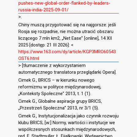
pushes-new-global-order-flanked-by-leaders-
russia-india-2025-09-01/
>.
Chiny muszą przygotować się na najgorsze: jeśli
Rosja się rozpadnie, nie można utracić obszaru
liczącego 7 mln km2, „Net Ease” [online], 14 XII
2025 [dostęp: 21 III 2026]: <
https://www.163.com/dy/article/KGP3MRO60543
OST6.html
> [tłumaczenie z wykorzystaniem
automatycznego translatora przeglądarki Opera].
Cimek G., BRICS – w kierunku nowego
reformizmu w polityce międzynarodowej,
„Konteksty Społeczne” 2013, t. 1 (1).
Cimek G., Globalne aspiracje grupy BRICS,
„Przestrzeń Społeczna” 2013, nr 3/1 (5).
Cimek G., Instytucjonalizacja jako czynnik rozwoju
klubu BRICS, [w:] Normy, wartości i instytucje we
współczesnych stosunkach międzynarodowych,
red. E. Stadtmuller, Ł. Fijałkowski, Wydawnictwo