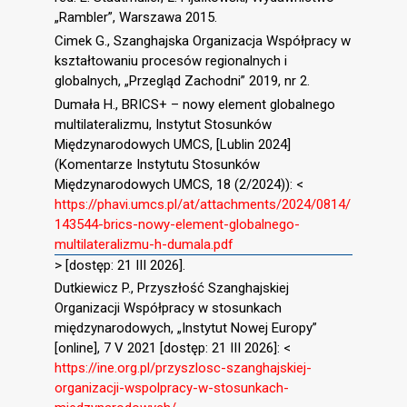
„Rambler”, Warszawa 2015.
Cimek G., Szanghajska Organizacja Współpracy w
kształtowaniu procesów regionalnych i
globalnych, „Przegląd Zachodni” 2019, nr 2.
Dumała H., BRICS+ – nowy element globalnego
multilateralizmu, Instytut Stosunków
Międzynarodowych UMCS, [Lublin 2024]
(Komentarze Instytutu Stosunków
Międzynarodowych UMCS, 18 (2/2024)): <
https://phavi.umcs.pl/at/attachments/2024/0814/
143544-brics-nowy-element-globalnego-
multilateralizmu-h-dumala.pdf
> [dostęp: 21 III 2026].
Dutkiewicz P., Przyszłość Szanghajskiej
Organizacji Współpracy w stosunkach
międzynarodowych, „Instytut Nowej Europy”
[online], 7 V 2021 [dostęp: 21 III 2026]: <
https://ine.org.pl/przyszlosc-szanghajskiej-
organizacji-wspolpracy-w-stosunkach-