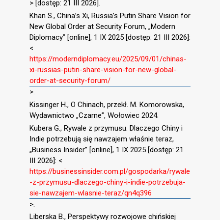
> [dostęp: 21 III 2026].
Khan S., China’s Xi, Russia’s Putin Share Vision for
New Global Order at Security Forum, „Modern
Diplomacy” [online], 1 IX 2025 [dostęp: 21 III 2026]:
<
https://moderndiplomacy.eu/2025/09/01/chinas-
xi-russias-putin-share-vision-for-new-global-
order-at-security-forum/
>.
Kissinger H., O Chinach, przekł. M. Komorowska,
Wydawnictwo „Czarne”, Wołowiec 2024.
Kubera G., Rywale z przymusu. Dlaczego Chiny i
Indie potrzebują się nawzajem właśnie teraz,
„Business Insider” [online], 1 IX 2025 [dostęp: 21
III 2026]: <
https://businessinsider.com.pl/gospodarka/rywale
-z-przymusu-dlaczego-chiny-i-indie-potrzebuja-
sie-nawzajem-wlasnie-teraz/qn4q396
>.
Liberska B., Perspektywy rozwojowe chińskiej