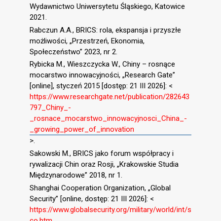
Wydawnictwo Uniwersytetu Śląskiego, Katowice
2021.
Rabczun A.A., BRICS: rola, ekspansja i przyszłe
możliwości, „Przestrzeń, Ekonomia,
Społeczeństwo” 2023, nr 2.
Rybicka M., Wieszczycka W., Chiny – rosnące
mocarstwo innowacyjności, „Research Gate”
[online], styczeń 2015 [dostęp: 21 III 2026]: <
https://www.researchgate.net/publication/282643
797_Chiny_-
_rosnace_mocarstwo_innowacyjnosci_China_-
_growing_power_of_innovation
>.
Sakowski M., BRICS jako forum współpracy i
rywalizacji Chin oraz Rosji, „Krakowskie Studia
Międzynarodowe” 2018, nr 1.
Shanghai Cooperation Organization, „Global
Security” [online, dostęp: 21 III 2026]: <
https://www.globalsecurity.org/military/world/int/s
co.htm