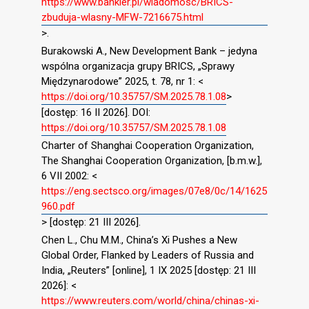
https://www.bankier.pl/wiadomosc/BRICS-
zbuduja-wlasny-MFW-7216675.html
>.
Burakowski A., New Development Bank – jedyna
wspólna organizacja grupy BRICS, „Sprawy
Międzynarodowe” 2025, t. 78, nr 1: <
https://doi.org/10.35757/SM.2025.78.1.08
>
[dostęp: 16 II 2026]. DOI:
https://doi.org/10.35757/SM.2025.78.1.08
Charter of Shanghai Cooperation Organization,
The Shanghai Cooperation Organization, [b.m.w.],
6 VII 2002: <
https://eng.sectsco.org/images/07e8/0c/14/1625
960.pdf
> [dostęp: 21 III 2026].
Chen L., Chu M.M., China’s Xi Pushes a New
Global Order, Flanked by Leaders of Russia and
India, „Reuters” [online], 1 IX 2025 [dostęp: 21 III
2026]: <
https://www.reuters.com/world/china/chinas-xi-