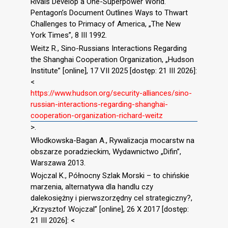
Rivals Develop a One-Superpower World.
Pentagon’s Document Outlines Ways to Thwart
Challenges to Primacy of America, „The New
York Times”, 8 III 1992.
Weitz R., Sino-Russians Interactions Regarding
the Shanghai Cooperation Organization, „Hudson
Institute” [online], 17 VII 2025 [dostęp: 21 III 2026]:
<
https://www.hudson.org/security-alliances/sino-
russian-interactions-regarding-shanghai-
cooperation-organization-richard-weitz
>.
Włodkowska-Bagan A., Rywalizacja mocarstw na
obszarze poradzieckim, Wydawnictwo „Difin”,
Warszawa 2013.
Wojczal K., Północny Szlak Morski – to chińskie
marzenia, alternatywa dla handlu czy
dalekosiężny i pierwszorzędny cel strategiczny?,
„Krzysztof Wojczal” [online], 26 X 2017 [dostęp:
21 III 2026]: <