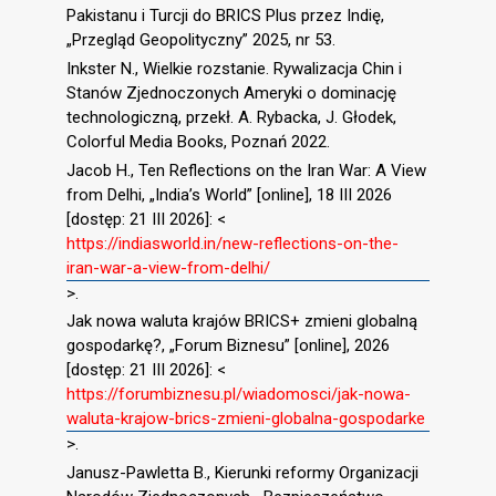
Pakistanu i Turcji do BRICS Plus przez Indię,
„Przegląd Geopolityczny” 2025, nr 53.
Inkster N., Wielkie rozstanie. Rywalizacja Chin i
Stanów Zjednoczonych Ameryki o dominację
technologiczną, przekł. A. Rybacka, J. Głodek,
Colorful Media Books, Poznań 2022.
Jacob H., Ten Reflections on the Iran War: A View
from Delhi, „India’s World” [online], 18 III 2026
[dostęp: 21 III 2026]: <
https://indiasworld.in/new-reflections-on-the-
iran-war-a-view-from-delhi/
>.
Jak nowa waluta krajów BRICS+ zmieni globalną
gospodarkę?, „Forum Biznesu” [online], 2026
[dostęp: 21 III 2026]: <
https://forumbiznesu.pl/wiadomosci/jak-nowa-
waluta-krajow-brics-zmieni-globalna-gospodarke
>.
Janusz-Pawletta B., Kierunki reformy Organizacji