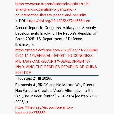
https://www.un.org/en/chronicle/article/role-
shanghai-cooperation-organization-
counteracting-threats-peace-and-security
>. DOI:
https://doi.org/10.18356/27ed566d-en
Annual Report to Congress: Military and Security
Developments Involving The People’s Republic of
China 2025, U.S. Department of Defense,
[b.d.m.w.]: <
https://media.defense.gov/2025/Dec/23/2003849
070/-1/-1/1/ANNUAL-REPORT-TO-CONGRESS-
MILITARY-AND-SECURITY-DEVELOPMENTS-
INVOLVING-THE-PEOPLES-REPUBLIC-OF-CHINA-
2025.PDF
> [dostęp: 21 III 2026].
Barbashin A., BRICS and No Mortar: Why Russia
Has Failed to Create a Viable Alternative to the
G7, „The Insider” [online], 23 X 2024 [dostęp: 21 III
2026]: <
https://theins.ru/en/opinion/anton-
barbashin/275558