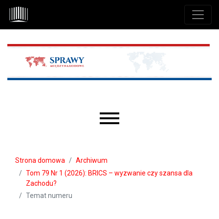
Przejdź do głównego menu
Przejdź do sekcji głównej
Przejdź do stopki
Main menu
Strona domowa
Archiwum
Tom 79 Nr 1 (2026): BRICS – wyzwanie czy szansa dla
Zachodu?
Temat numeru