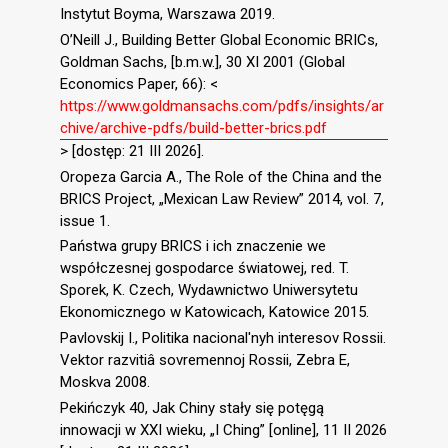
Instytut Boyma, Warszawa 2019.
O’Neill J., Building Better Global Economic BRICs,
Goldman Sachs, [b.m.w.], 30 XI 2001 (Global
Economics Paper, 66): <
https://www.goldmansachs.com/pdfs/insights/ar
chive/archive-pdfs/build-better-brics.pdf
> [dostęp: 21 III 2026].
Oropeza Garcia A., The Role of the China and the
BRICS Project, „Mexican Law Review” 2014, vol. 7,
issue 1.
Państwa grupy BRICS i ich znaczenie we
współczesnej gospodarce światowej, red. T.
Sporek, K. Czech, Wydawnictwo Uniwersytetu
Ekonomicznego w Katowicach, Katowice 2015.
Pavlovskij I., Politika nacional′nyh interesov Rossii.
Vektor razvitiâ sovremennoj Rossii, Zebra E,
Moskva 2008.
Pekińczyk 40, Jak Chiny stały się potęgą
innowacji w XXI wieku, „I Ching” [online], 11 II 2026