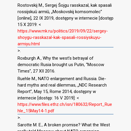
Rostovskij M., Sergej Šojgu rasskazal, kak spasali
rossijskuû armiû, „Moskovskij komsomoleс”
[online], 22 IX 2019, dostępny w internecie [dostęp
15 X 2019: <
https://www.mk.ru/politics/2019/09/22/sergey-
shoygu-rasskazal-kak-spasali-rossiyskuyu-
armiyu.html
>.
Roxburgh A., Why the west’s betrayal of
democratic Rusia brought us Putin, “Moscow
Times”, 27 XII 2016.
Ruehle M., NATO enlargement and Russia. Die-
hard myths and real dilemmas, „NDC Research
Report”, May 15, Rome 2014, dostępny w
internecie [dostęp: 16 V 2019]: <
https://www.files.ethz.ch/isn/180632/Report_Rue
hle_15May14-1.pdf
>.
Sarotte M. E., A broken promise? What the West