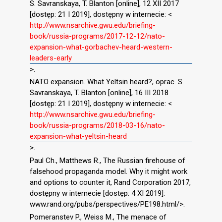
S. Savranskaya, T. Blanton [online], 12 XII 2017
[dostęp: 21 I 2019], dostępny w internecie: <
http://www.nsarchive.gwu.edu/briefing-
book/russia-programs/2017-12-12/nato-
expansion-what-gorbachev-heard-western-
leaders-early
>.
NATO expansion. What Yeltsin heard?, oprac. S.
Savranskaya, T. Blanton [online], 16 III 2018
[dostęp: 21 I 2019], dostępny w internecie: <
http://www.nsarchive.gwu.edu/briefing-
book/russia-programs/2018-03-16/nato-
expansion-what-yeltsin-heard
>.
Paul Ch., Matthews R., The Russian firehouse of
falsehood propaganda model. Why it might work
and options to counter it, Rand Corporation 2017,
dostępny w internecie [dostęp: 4 XI 2019]:
www.rand.org/pubs/perspectives/PE198.html/>.
Pomeranstev P., Weiss M., The menace of