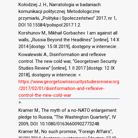
Kołodziej J. H., Narratologia w badaniach
komunikacji politycznej. Metodologiczne
przymiarki, „Polityka i Społeczeństwo” 2017, nr 1,
DOI 10.15584/polispol.2017.1.2.
Korshunov M., Mikhail Gorbachev. I am against all
walls, „Russia Beyond the Headlines” [online], 14 X
2014 [dostęp: 15 IX 2019], dostępny w internecie: .
Kowalewski A., Disinformation and reflexive
control. The new cold war, “Georgetown Security
Studies Review” [online], 1 II 2017 [dostęp: 12 IX
2018], dostępny w internecie: <
https://www.georgetownsecuritystudiesreview.org
/2017/02/01/disinformation-and-reflexive-
control-the-new-cold-war
>.
Kramer M., The myth of a no-NATO enlargement
pledge to Russia, “The Washington Quarterly”, IV
2009, DOI: 10.1080/01636600902773248.
Kramer M., No such promise, “Foreign Affairs”,