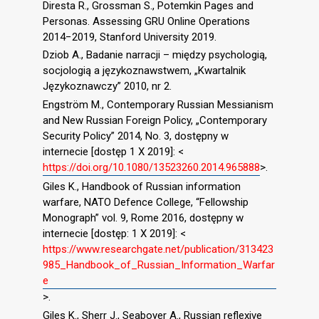
Diresta R., Grossman S., Potemkin Pages and
Personas. Assessing GRU Online Operations
2014−2019, Stanford University 2019.
Dziob A., Badanie narracji – między psychologią,
socjologią a językoznawstwem, „Kwartalnik
Językoznawczy” 2010, nr 2.
Engström M., Contemporary Russian Messianism
and New Russian Foreign Policy, „Contemporary
Security Policy” 2014, No. 3, dostępny w
internecie [dostęp 1 X 2019]: <
https://doi.org/10.1080/13523260.2014.965888
>.
Giles K., Handbook of Russian information
warfare, NATO Defence College, “Fellowship
Monograph” vol. 9, Rome 2016, dostępny w
internecie [dostęp: 1 X 2019]: <
https://www.researchgate.net/publication/313423
985_Handbook_of_Russian_Information_Warfar
e
>.
Giles K., Sherr J., Seaboyer A., Russian reflexive