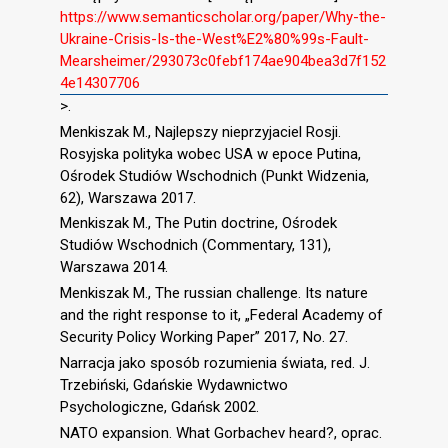
https://www.semanticscholar.org/paper/Why-the-
Ukraine-Crisis-Is-the-West%E2%80%99s-Fault-
Mearsheimer/293073c0febf174ae904bea3d7f152
4e14307706
>.
Menkiszak M., Najlepszy nieprzyjaciel Rosji.
Rosyjska polityka wobec USA w epoce Putina,
Ośrodek Studiów Wschodnich (Punkt Widzenia,
62), Warszawa 2017.
Menkiszak M., The Putin doctrine, Ośrodek
Studiów Wschodnich (Commentary, 131),
Warszawa 2014.
Menkiszak M., The russian challenge. Its nature
and the right response to it, „Federal Academy of
Security Policy Working Paper” 2017, No. 27.
Narracja jako sposób rozumienia świata, red. J.
Trzebiński, Gdańskie Wydawnictwo
Psychologiczne, Gdańsk 2002.
NATO expansion. What Gorbachev heard?, oprac.