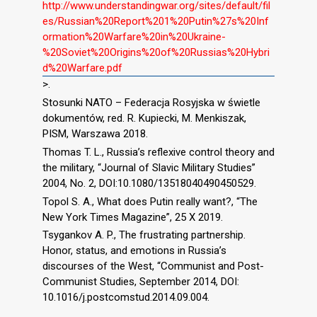
http://www.understandingwar.org/sites/default/fil
es/Russian%20Report%201%20Putin%27s%20Inf
ormation%20Warfare%20in%20Ukraine-
%20Soviet%20Origins%20of%20Russias%20Hybri
d%20Warfare.pdf
>.
Stosunki NATO – Federacja Rosyjska w świetle
dokumentów, red. R. Kupiecki, M. Menkiszak,
PISM, Warszawa 2018.
Thomas T. L., Russia’s reflexive control theory and
the military, “Journal of Slavic Military Studies”
2004, No. 2, DOI:10.1080/13518040490450529.
Topol S. A., What does Putin really want?, “The
New York Times Magazine”, 25 X 2019.
Tsygankov A. P., The frustrating partnership.
Honor, status, and emotions in Russia’s
discourses of the West, “Communist and Post-
Communist Studies, September 2014, DOI:
10.1016/j.postcomstud.2014.09.004.