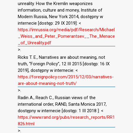
unreality. How the Kremlin weaponizes
information, culture and money, Institute of
Modern Russia, New York 2014, dostępny w
internecie [dostęp: 29 IX 2019]: <
https://imrussia.org/media/pdf/Research/Michael
_Weiss_and_Peter_Pomerantsev__The_Menace
_of_Unreality.pdf
>.
Ricks T. E., Narratives are about meaning, not
truth, “Foreign Policy”, 12 III 2015 [dostęp: 16 IX
2019], dostępny w internecie: <
https://foreignpolicy.com/2015/12/03/narratives-
are-about-meaning-not-truth/
>.
Radin A., Reach C., Russian views of the
international order, RAND, Santa Monica 2017,
dostępny w internecie [dostęp: 1 III 2018 ]: <
https://www.rand.org/pubs/research_reports/RR1
826.html
>.