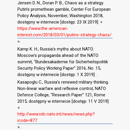
Jensen D. N., Doran P. B., Chaos as a strategy.
Putin’s promethean gamble, Center For European
Policy Analysis, November, Washington 2018,
dostępny w internecie [dostęp: 23 IX 2019]: <
https://www.the-american-
interest.com/2018/03/01/putins-strategy-chaos/
>.
Kamp K. H., Russia’s myths about NATO.
Moscow’s propaganda ahead of the NATO
summit, “Bundesakademie für Sicherheitspolitik
Security Policy Working Paper” 2016, No. 15,
dostępny w internecie [dostęp: 1 X 2019]: .
Kasapoglu C., Russia’s renewed military thinking.
Non-linear warfare and reflexive control, NATO
Defence College, “Research Paper” 121, Rome
2015, dostępny w internecie [dostęp: 11 V 2019]:
<
http://www.ndc.nato.int/news/news.php?
icode=877
>.