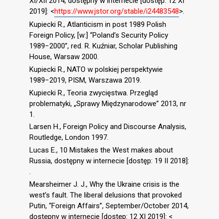
XI/XII 2014, dostępny w internecie [dostęp: 12 XI
2019]: <
https://www.jstor.org/stable/i24483548
>.
Kupiecki R., Atlanticism in post 1989 Polish
Foreign Policy, [w:] “Poland’s Security Policy
1989−2000”, red. R. Kuźniar, Scholar Publishing
House, Warsaw 2000.
Kupiecki R., NATO w polskiej perspektywie
1989−2019, PISM, Warszawa 2019.
Kupiecki R., Teoria zwycięstwa. Przegląd
problematyki, „Sprawy Międzynarodowe” 2013, nr
1.
Larsen H., Foreign Policy and Discourse Analysis,
Routledge, London 1997.
Lucas E., 10 Mistakes the West makes about
Russia, dostępny w internecie [dostęp: 19 II 2018]:
.
Mearsheimer J. J., Why the Ukraine crisis is the
west’s fault. The liberal delusions that provoked
Putin, “Foreign Affairs”, September/October 2014,
dostępny w internecie [dostęp: 12 XI 2019]: <