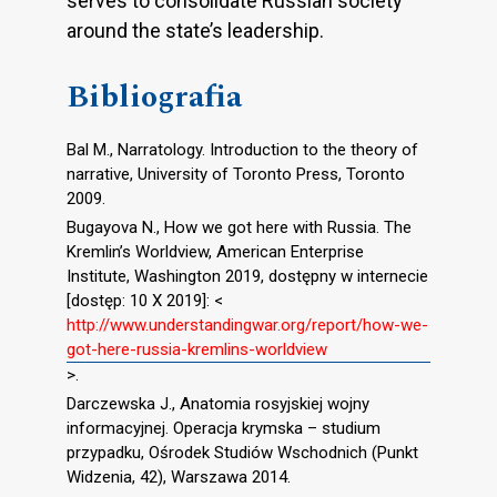
serves to consolidate Russian society
around the state’s leadership.
Bibliografia
Bal M., Narratology. Introduction to the theory of
narrative, University of Toronto Press, Toronto
2009.
Bugayova N., How we got here with Russia. The
Kremlin’s Worldview, American Enterprise
Institute, Washington 2019, dostępny w internecie
[dostęp: 10 X 2019]: <
http://www.understandingwar.org/report/how-we-
got-here-russia-kremlins-worldview
>.
Darczewska J., Anatomia rosyjskiej wojny
informacyjnej. Operacja krymska – studium
przypadku, Ośrodek Studiów Wschodnich (Punkt
Widzenia, 42), Warszawa 2014.