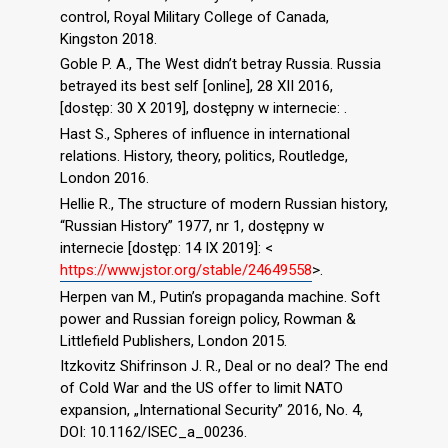
control, Royal Military College of Canada,
Kingston 2018.
Goble P. A., The West didn’t betray Russia. Russia
betrayed its best self [online], 28 XII 2016,
[dostęp: 30 X 2019], dostępny w internecie: .
Hast S., Spheres of influence in international
relations. History, theory, politics, Routledge,
London 2016.
Hellie R., The structure of modern Russian history,
“Russian History” 1977, nr 1, dostępny w
internecie [dostęp: 14 IX 2019]: <
https://www.jstor.org/stable/24649558
>.
Herpen van M., Putin’s propaganda machine. Soft
power and Russian foreign policy, Rowman &
Littlefield Publishers, London 2015.
Itzkovitz Shifrinson J. R., Deal or no deal? The end
of Cold War and the US offer to limit NATO
expansion, „International Security” 2016, No. 4,
DOI: 10.1162/ISEC_a_00236.