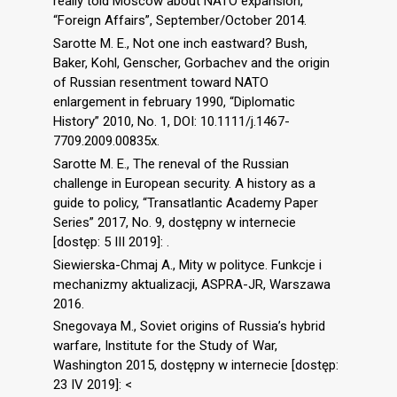
really told Moscow about NATO expansion,
“Foreign Affairs”, September/October 2014.
Sarotte M. E., Not one inch eastward? Bush,
Baker, Kohl, Genscher, Gorbachev and the origin
of Russian resentment toward NATO
enlargement in february 1990, “Diplomatic
History” 2010, No. 1, DOI: 10.1111/j.1467-
7709.2009.00835x.
Sarotte M. E., The reneval of the Russian
challenge in European security. A history as a
guide to policy, “Transatlantic Academy Paper
Series” 2017, No. 9, dostępny w internecie
[dostęp: 5 III 2019]: .
Siewierska-Chmaj A., Mity w polityce. Funkcje i
mechanizmy aktualizacji, ASPRA-JR, Warszawa
2016.
Snegovaya M., Soviet origins of Russia’s hybrid
warfare, Institute for the Study of War,
Washington 2015, dostępny w internecie [dostęp:
23 IV 2019]: <