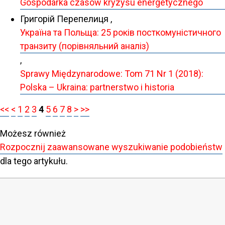
Gospodarka czasów kryzysu energetycznego
Григорій Перепелиця ,
Україна та Польща: 25 років посткомуністичного
транзиту (порівняльний аналіз)
,
Sprawy Międzynarodowe: Tom 71 Nr 1 (2018):
Polska – Ukraina: partnerstwo i historia
<<
<
1
2
3
4
5
6
7
8
>
>>
Możesz również
Rozpocznij zaawansowane wyszukiwanie podobieństw
dla tego artykułu.