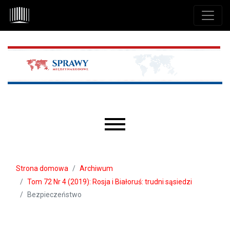
Przejdź do głównego menu
Przejdź do sekcji głównej
Przejdź do stopki
Main menu
Strona domowa
Archiwum
Tom 72 Nr 4 (2019): Rosja i Białoruś: trudni sąsiedzi
Bezpieczeństwo