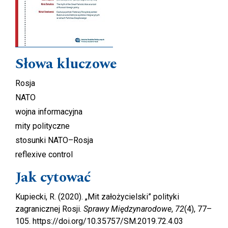
Słowa kluczowe
Rosja
NATO
wojna informacyjna
mity polityczne
stosunki NATO–Rosja
reflexive control
Jak cytować
Kupiecki, R. (2020). „Mit założycielski” polityki
zagranicznej Rosji.
Sprawy Międzynarodowe
,
72
(4), 77–
105. https://doi.org/10.35757/SM.2019.72.4.03