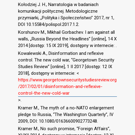
Kołodziej J. H., Narratologia w badaniach
komunikacji politycznej. Metodologiczne
przymiarki, „Polityka i Społeczeństwo” 2017, nr 1,
DOI 10.15584/polispol.2017.1.2.
Korshunov M., Mikhail Gorbachev. I am against all
walls, „Russia Beyond the Headlines” [online], 14 X
2014 [dostęp: 15 IX 2019], dostępny w internecie: .
Kowalewski A., Disinformation and reflexive
control. The new cold war, “Georgetown Security
Studies Review” [online], 1 II 2017 [dostęp: 12 IX
2018], dostępny w internecie: <
https://www.georgetownsecuritystudiesreview.org
/2017/02/01/disinformation-and-reflexive-
control-the-new-cold-war
>.
Kramer M., The myth of a no-NATO enlargement
pledge to Russia, “The Washington Quarterly”, IV
2009, DOI: 10.1080/01636600902773248.
Kramer M., No such promise, “Foreign Affairs”,