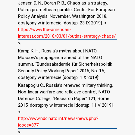
Jensen D. N., Doran P. B., Chaos as a strategy.
Putin’s promethean gamble, Center For European
Policy Analysis, November, Washington 2018,
dostępny w internecie [dostęp: 23 IX 2019]: <
https://www.the-american-
interest.com/2018/03/01/putins-strategy-chaos/
>.
Kamp K. H., Russia’s myths about NATO.
Moscow’s propaganda ahead of the NATO
summit, “Bundesakademie für Sicherheitspolitik
Security Policy Working Paper” 2016, No. 15,
dostępny w internecie [dostęp: 1 X 2019]: .
Kasapoglu C., Russia’s renewed military thinking.
Non-linear warfare and reflexive control, NATO
Defence College, “Research Paper” 121, Rome
2015, dostępny w internecie [dostęp: 11 V 2019]:
<
http://www.ndc.nato.int/news/news.php?
icode=877
>.