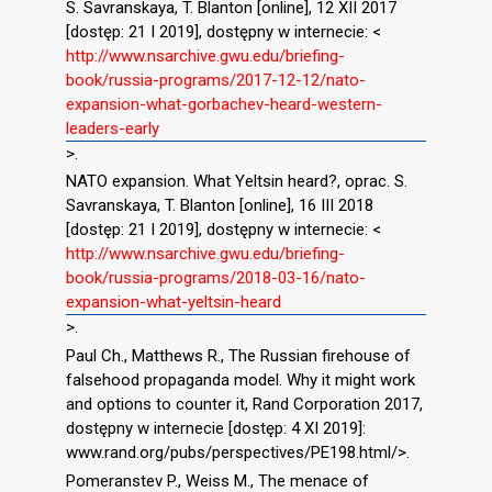
S. Savranskaya, T. Blanton [online], 12 XII 2017
[dostęp: 21 I 2019], dostępny w internecie: <
http://www.nsarchive.gwu.edu/briefing-
book/russia-programs/2017-12-12/nato-
expansion-what-gorbachev-heard-western-
leaders-early
>.
NATO expansion. What Yeltsin heard?, oprac. S.
Savranskaya, T. Blanton [online], 16 III 2018
[dostęp: 21 I 2019], dostępny w internecie: <
http://www.nsarchive.gwu.edu/briefing-
book/russia-programs/2018-03-16/nato-
expansion-what-yeltsin-heard
>.
Paul Ch., Matthews R., The Russian firehouse of
falsehood propaganda model. Why it might work
and options to counter it, Rand Corporation 2017,
dostępny w internecie [dostęp: 4 XI 2019]:
www.rand.org/pubs/perspectives/PE198.html/>.
Pomeranstev P., Weiss M., The menace of