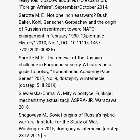
really told Moscow about NATO expansion,
“Foreign Affairs”, September/October 2014.
Sarotte M. E., Not one inch eastward? Bush,
Baker, Kohl, Genscher, Gorbachev and the origin
of Russian resentment toward NATO
enlargement in february 1990, “Diplomatic
History” 2010, No. 1, DOI: 10.1111/j.1467-
7709.2009.00835x.
Sarotte M. E., The reneval of the Russian
challenge in European security. A history as a
guide to policy, “Transatlantic Academy Paper
Series” 2017, No. 9, dostępny w internecie
[dostęp: 5 III 2019]: .
Siewierska-Chmaj A., Mity w polityce. Funkcje i
mechanizmy aktualizacji, ASPRA-JR, Warszawa
2016.
Snegovaya M., Soviet origins of Russia’s hybrid
warfare, Institute for the Study of War,
Washington 2015, dostępny w internecie [dostęp:
23 IV 2019]: <