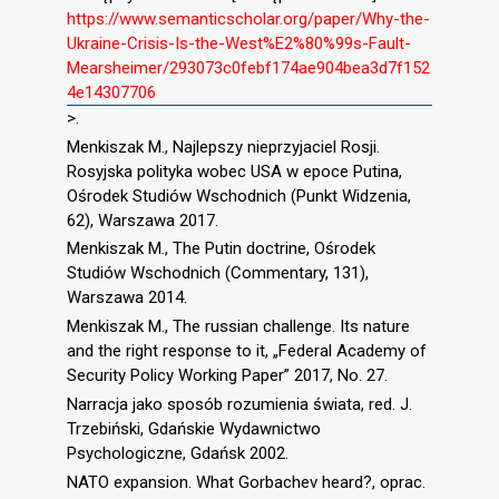
https://www.semanticscholar.org/paper/Why-the-
Ukraine-Crisis-Is-the-West%E2%80%99s-Fault-
Mearsheimer/293073c0febf174ae904bea3d7f152
4e14307706
>.
Menkiszak M., Najlepszy nieprzyjaciel Rosji.
Rosyjska polityka wobec USA w epoce Putina,
Ośrodek Studiów Wschodnich (Punkt Widzenia,
62), Warszawa 2017.
Menkiszak M., The Putin doctrine, Ośrodek
Studiów Wschodnich (Commentary, 131),
Warszawa 2014.
Menkiszak M., The russian challenge. Its nature
and the right response to it, „Federal Academy of
Security Policy Working Paper” 2017, No. 27.
Narracja jako sposób rozumienia świata, red. J.
Trzebiński, Gdańskie Wydawnictwo
Psychologiczne, Gdańsk 2002.
NATO expansion. What Gorbachev heard?, oprac.