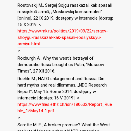
Rostovskij M., Sergej Šojgu rasskazal, kak spasali
rossijskuû armiû, „Moskovskij komsomoleс”
[online], 22 IX 2019, dostępny w internecie [dostęp
15 X 2019: <
https://www.mk.ru/politics/2019/09/22/sergey-
shoygu-rasskazal-kak-spasali-rossiyskuyu-
armiyu.html
>.
Roxburgh A., Why the west’s betrayal of
democratic Rusia brought us Putin, “Moscow
Times”, 27 XII 2016.
Ruehle M., NATO enlargement and Russia. Die-
hard myths and real dilemmas, „NDC Research
Report”, May 15, Rome 2014, dostępny w
internecie [dostęp: 16 V 2019]: <
https://www.files.ethz.ch/isn/180632/Report_Rue
hle_15May14-1.pdf
>.
Sarotte M. E., A broken promise? What the West