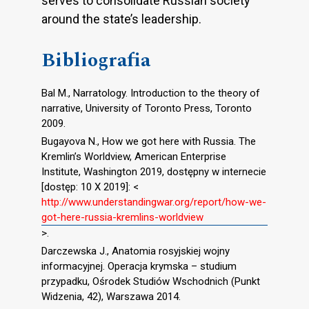
serves to consolidate Russian society
around the state’s leadership.
Bibliografia
Bal M., Narratology. Introduction to the theory of
narrative, University of Toronto Press, Toronto
2009.
Bugayova N., How we got here with Russia. The
Kremlin’s Worldview, American Enterprise
Institute, Washington 2019, dostępny w internecie
[dostęp: 10 X 2019]: <
http://www.understandingwar.org/report/how-we-
got-here-russia-kremlins-worldview
>.
Darczewska J., Anatomia rosyjskiej wojny
informacyjnej. Operacja krymska – studium
przypadku, Ośrodek Studiów Wschodnich (Punkt
Widzenia, 42), Warszawa 2014.