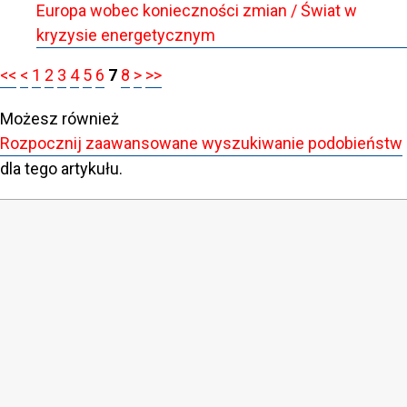
Europa wobec konieczności zmian / Świat w
kryzysie energetycznym
<<
<
1
2
3
4
5
6
7
8
>
>>
Możesz również
Rozpocznij zaawansowane wyszukiwanie podobieństw
dla tego artykułu.