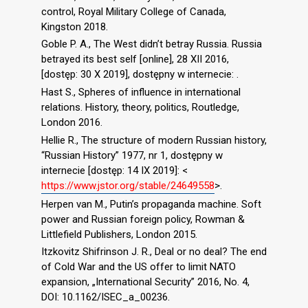
control, Royal Military College of Canada,
Kingston 2018.
Goble P. A., The West didn’t betray Russia. Russia
betrayed its best self [online], 28 XII 2016,
[dostęp: 30 X 2019], dostępny w internecie: .
Hast S., Spheres of influence in international
relations. History, theory, politics, Routledge,
London 2016.
Hellie R., The structure of modern Russian history,
“Russian History” 1977, nr 1, dostępny w
internecie [dostęp: 14 IX 2019]: <
https://www.jstor.org/stable/24649558
>.
Herpen van M., Putin’s propaganda machine. Soft
power and Russian foreign policy, Rowman &
Littlefield Publishers, London 2015.
Itzkovitz Shifrinson J. R., Deal or no deal? The end
of Cold War and the US offer to limit NATO
expansion, „International Security” 2016, No. 4,
DOI: 10.1162/ISEC_a_00236.