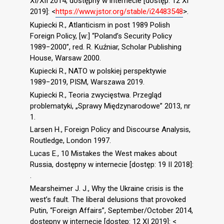
XI/XII 2014, dostępny w internecie [dostęp: 12 XI
2019]: <
https://www.jstor.org/stable/i24483548
>.
Kupiecki R., Atlanticism in post 1989 Polish
Foreign Policy, [w:] “Poland’s Security Policy
1989−2000”, red. R. Kuźniar, Scholar Publishing
House, Warsaw 2000.
Kupiecki R., NATO w polskiej perspektywie
1989−2019, PISM, Warszawa 2019.
Kupiecki R., Teoria zwycięstwa. Przegląd
problematyki, „Sprawy Międzynarodowe” 2013, nr
1.
Larsen H., Foreign Policy and Discourse Analysis,
Routledge, London 1997.
Lucas E., 10 Mistakes the West makes about
Russia, dostępny w internecie [dostęp: 19 II 2018]:
.
Mearsheimer J. J., Why the Ukraine crisis is the
west’s fault. The liberal delusions that provoked
Putin, “Foreign Affairs”, September/October 2014,
dostępny w internecie [dostęp: 12 XI 2019]: <