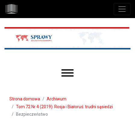
Przejdź do głównego menu
Przejdź do sekcji głównej
Przejdź do stopki
Main menu
Strona domowa
Archiwum
Tom 72 Nr 4 (2019): Rosja i Białoruś: trudni sąsiedzi
Bezpieczeństwo