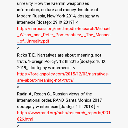
unreality. How the Kremlin weaponizes
information, culture and money, Institute of
Modern Russia, New York 2014, dostępny w
internecie [dostęp: 29 IX 2019]: <
https://imrussia.org/media/pdf/Research/Michael
_Weiss_and_Peter_Pomerantsev__The_Menace
_of_Unreality.pdf
>.
Ricks T. E., Narratives are about meaning, not
truth, “Foreign Policy”, 12 III 2015 [dostęp: 16 IX
2019], dostępny w internecie: <
https://foreignpolicy.com/2015/12/03/narratives-
are-about-meaning-not-truth/
>.
Radin A., Reach C., Russian views of the
international order, RAND, Santa Monica 2017,
dostępny w internecie [dostęp: 1 III 2018 ]: <
https://www.rand.org/pubs/research_reports/RR1
826.html
>.