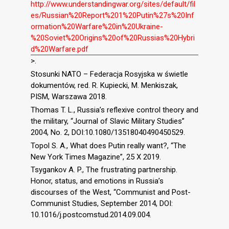
http://www.understandingwar.org/sites/default/fil
es/Russian%20Report%201%20Putin%27s%20Inf
ormation%20Warfare%20in%20Ukraine-
%20Soviet%20Origins%20of%20Russias%20Hybri
d%20Warfare.pdf
>.
Stosunki NATO – Federacja Rosyjska w świetle
dokumentów, red. R. Kupiecki, M. Menkiszak,
PISM, Warszawa 2018.
Thomas T. L., Russia’s reflexive control theory and
the military, “Journal of Slavic Military Studies”
2004, No. 2, DOI:10.1080/13518040490450529.
Topol S. A., What does Putin really want?, “The
New York Times Magazine”, 25 X 2019.
Tsygankov A. P., The frustrating partnership.
Honor, status, and emotions in Russia’s
discourses of the West, “Communist and Post-
Communist Studies, September 2014, DOI:
10.1016/j.postcomstud.2014.09.004.