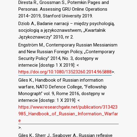
Diresta R., Grossman S., Potemkin Pages and
Personas. Assessing GRU Online Operations
2014−2019, Stanford University 2019.
Dziob A., Badanie narracji – między psychologią,
socjologią a językoznawstwem, „Kwartalnik
Językoznawczy” 2010, nr 2.
Engström M., Contemporary Russian Messianism
and New Russian Foreign Policy, „Contemporary
Security Policy” 2014, No. 3, dostępny w
internecie [dostęp 1 X 2019]: <
https://doi.org/10.1080/13523260.2014.965888
>.
Giles K., Handbook of Russian information
warfare, NATO Defence College, “Fellowship
Monograph” vol. 9, Rome 2016, dostępny w
internecie [dostęp: 1 X 2019]: <
https://www.researchgate.net/publication/313423
985_Handbook_of_Russian_Information_Warfar
e
>.
Giles K., Sherr J., Seaboyer A., Russian reflexive