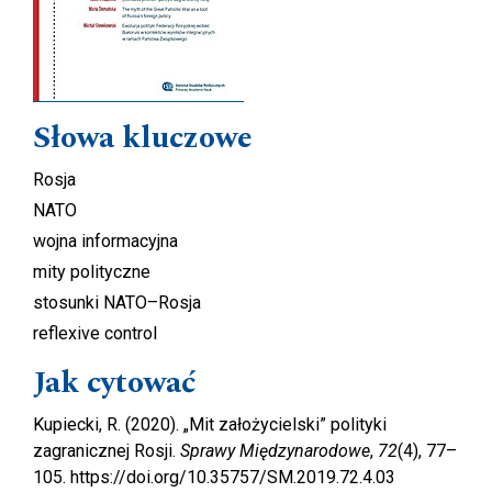
Słowa kluczowe
Rosja
NATO
wojna informacyjna
mity polityczne
stosunki NATO–Rosja
reflexive control
Jak cytować
Kupiecki, R. (2020). „Mit założycielski” polityki
zagranicznej Rosji.
Sprawy Międzynarodowe
,
72
(4), 77–
105. https://doi.org/10.35757/SM.2019.72.4.03