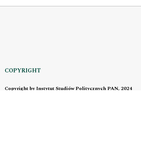
COPYRIGHT
Copyright by Instytut Studiów Politycznych PAN, 2024
OJS Support & customization by
Academicon
Platform & workflow by
OJS/PKP