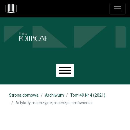
Przejdź do głównego menu
Przejdź do sekcji głównej
Przejdź do stopki
Main menu
Strona domowa
Archiwum
Tom 49 Nr 4 (2021)
Artykuły recenzyjne, recenzje, omówienia