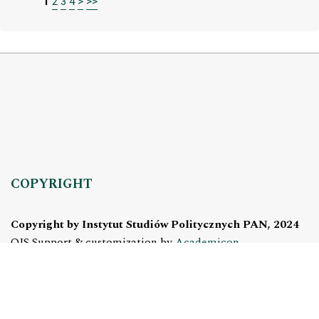
1
2
3
4
>
>>
COPYRIGHT
Copyright by Instytut Studiów Politycznych PAN, 2024
OJS Support & customization by
Academicon
Platform & workflow by
OJS/PKP