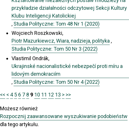
Kształtowanie niezależnych postaw młodzieży na
przykładzie działalności odczytowej Sekcji Kultury
Klubu Inteligencji Katolickiej
,
Studia Polityczne: Tom 48 Nr 1 (2020)
Wojciech Roszkowski,
Piotr Mazurkiewcz, Wiara, nadzieja, polityka
,
Studia Polityczne: Tom 50 Nr 3 (2022)
Vlastimil Ondrák,
Ukrajinské nacionalistické nebezpečí proti míru a
lidovým demokraciím
,
Studia Polityczne: Tom 50 Nr 4 (2022)
<<
<
4
5
6
7
8
9
10
11
12
13
>
>>
Możesz również
Rozpocznij zaawansowane wyszukiwanie podobieństw
dla tego artykułu.