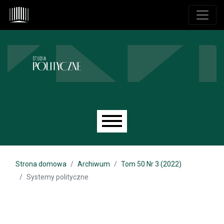
Przejdź do głównego menu
Przejdź do sekcji głównej
Przejdź do stopki
Main menu
Strona domowa
Archiwum
Tom 50 Nr 3 (2022)
Systemy polityczne