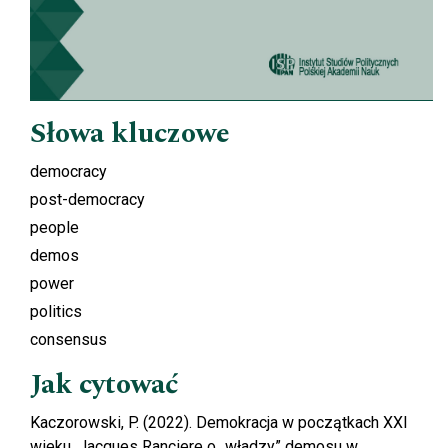
Słowa kluczowe
democracy
post-democracy
people
demos
power
politics
consensus
Jak cytować
Kaczorowski, P. (2022). Demokracja w początkach XXI
wieku. Jacques Ranciere o „władzy” demosu w