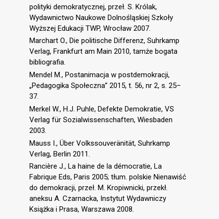
polityki demokratycznej, przeł. S. Królak,
Wydawnictwo Naukowe Dolnośląskiej Szkoły
Wyższej Edukacji TWP, Wrocław 2007.
Marchart O., Die politische Differenz, Suhrkamp
Verlag, Frankfurt am Main 2010, tamże bogata
bibliografia.
Mendel M., Postanimacja w postdemokracji,
„Pedagogika Społeczna” 2015, t. 56, nr 2, s. 25–
37.
Merkel W., H.J. Puhle, Defekte Demokratie, VS
Verlag für Sozialwissenschaften, Wiesbaden
2003.
Mauss I., Über Volkssouveränität, Suhrkamp
Verlag, Berlin 2011.
Rancière J., La haine de la démocratie, La
Fabrique Eds, Paris 2005; tłum. polskie Nienawiść
do demokracji, przeł. M. Kropiwnicki, przekł.
aneksu A. Czarnacka, Instytut Wydawniczy
Książka i Prasa, Warszawa 2008.