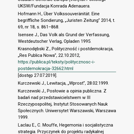
UKSW/Fundacja Konrada Adenauera.
Hofmann H., Über Volkssouveränität. Eine
begriffliche Sondierung, „Juristen Zeitung” 2014, t.
69, nr 18, s. 861–868.
Isensee J., Das Volk als Grund der Verfassung,
Westdeutscher Verlag, Opladen 1995.
Krasnodębski Z., Polityczność i postdemokracja,
„Res Publica Nowa”, 22.10.2012,
https://publica.pl/teksty/politycznosc-i-
postdemokracja-32662.html
[dostęp 27.07.2019].
Kurczewski J., Lewitacja, „Wprost”, 28.02.1999.
Kurczewski J., Posłowie a opinia publiczna. Z
badań nad przedstawicielstwem w III
Rzeczypospolitej, Instytut Stosowanych Nauk
Społecznych. Uniwersytet Warszawski, Warszawa
1999.
Laclau E., C. Mouffe, Hegemonia i socjalistyczna
strategia. Przyczynek do projektu radykalnej