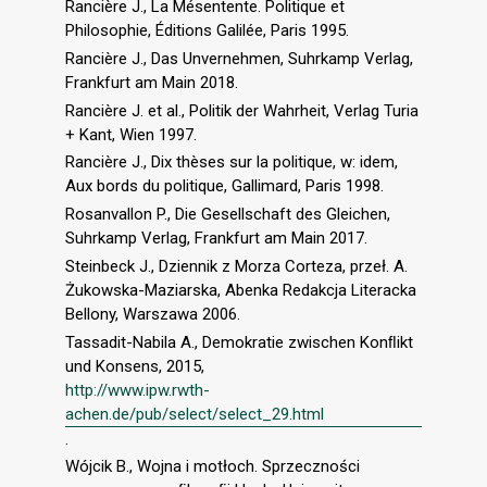
Rancière J., La Mésentente. Politique et
Philosophie, Éditions Galilée, Paris 1995.
Rancière J., Das Unvernehmen, Suhrkamp Verlag,
Frankfurt am Main 2018.
Rancière J. et al., Politik der Wahrheit, Verlag Turia
+ Kant, Wien 1997.
Rancière J., Dix thèses sur la politique, w: idem,
Aux bords du politique, Gallimard, Paris 1998.
Rosanvallon P., Die Gesellschaft des Gleichen,
Suhrkamp Verlag, Frankfurt am Main 2017.
Steinbeck J., Dziennik z Morza Corteza, przeł. A.
Żukowska-Maziarska, Abenka Redakcja Literacka
Bellony, Warszawa 2006.
Tassadit-Nabila A., Demokratie zwischen Konﬂikt
und Konsens, 2015,
http://www.ipw.rwth-
achen.de/pub/select/select_29.html
.
Wójcik B., Wojna i motłoch. Sprzeczności