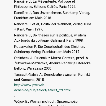
Rancière J., La Mésentente. Politique et
Philosophie, Éditions Galilée, Paris 1995.
Rancière J., Das Unvernehmen, Suhrkamp Verlag,
Frankfurt am Main 2018.
Rancière J. et al., Politik der Wahrheit, Verlag Turia
+ Kant, Wien 1997.
Rancière J., Dix thèses sur la politique, w: idem,
Aux bords du politique, Gallimard, Paris 1998.
Rosanvallon P., Die Gesellschaft des Gleichen,
Suhrkamp Verlag, Frankfurt am Main 2017.
Steinbeck J., Dziennik z Morza Corteza, przeł. A.
Żukowska-Maziarska, Abenka Redakcja Literacka
Bellony, Warszawa 2006.
Tassadit-Nabila A., Demokratie zwischen Konﬂikt
und Konsens, 2015,
http://www.ipw.rwth-
achen.de/pub/select/select_29.html
.
Wójcik B., Wojna i motłoch. Sprzeczności