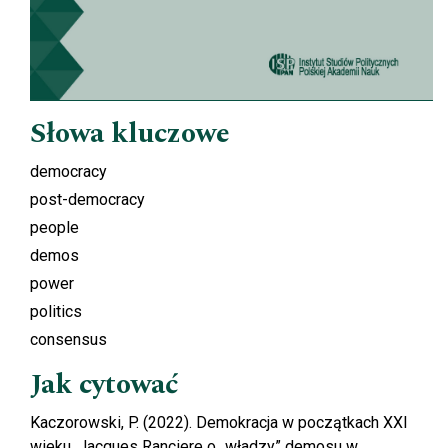
Słowa kluczowe
democracy
post-democracy
people
demos
power
politics
consensus
Jak cytować
Kaczorowski, P. (2022). Demokracja w początkach XXI
wieku. Jacques Ranciere o „władzy” demosu w