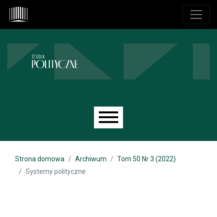
Przejdź do głównego menu
Przejdź do sekcji głównej
Przejdź do stopki
Main menu
Strona domowa
Archiwum
Tom 50 Nr 3 (2022)
Systemy polityczne