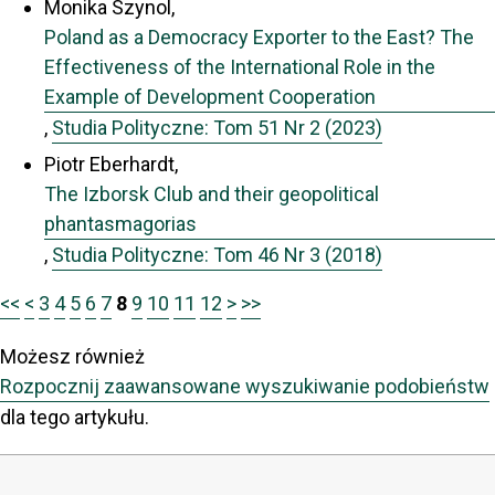
Monika Szynol,
Poland as a Democracy Exporter to the East? The
Effectiveness of the International Role in the
Example of Development Cooperation
,
Studia Polityczne: Tom 51 Nr 2 (2023)
Piotr Eberhardt,
The Izborsk Club and their geopolitical
phantasmagorias
,
Studia Polityczne: Tom 46 Nr 3 (2018)
<<
<
3
4
5
6
7
8
9
10
11
12
>
>>
Możesz również
Rozpocznij zaawansowane wyszukiwanie podobieństw
dla tego artykułu.