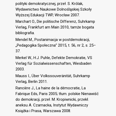
polityki demokratycznej, przeł. S. Królak,
Wydawnictwo Naukowe Dolnośląskiej Szkoły
Wyższej Edukacji TWP, Wrocław 2007.
Marchart O., Die politische Differenz, Suhrkamp
Verlag, Frankfurt am Main 2010, tamże bogata
bibliografia.
Mendel M., Postanimacja w postdemokracji,
„Pedagogika Społeczna” 2015, t. 56, nr 2, s. 25–
37.
Merkel W., H.J. Puhle, Defekte Demokratie, VS
Verlag für Sozialwissenschaften, Wiesbaden
2003.
Mauss I., Über Volkssouveränität, Suhrkamp
Verlag, Berlin 2011.
Rancière J., La haine de la démocratie, La
Fabrique Eds, Paris 2005; tłum. polskie Nienawiść
do demokracji, przeł. M. Kropiwnicki, przekł.
aneksu A. Czarnacka, Instytut Wydawniczy
Książka i Prasa, Warszawa 2008.