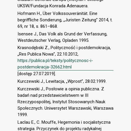
UKSW/Fundacja Konrada Adenauera.
Hofmann H., Über Volkssouveränität. Eine
begriffliche Sondierung, „Juristen Zeitung” 2014, t.
69, nr 18, s. 861–868.
Isensee J., Das Volk als Grund der Verfassung,
Westdeutscher Verlag, Opladen 1995.
Krasnodębski Z., Polityczność i postdemokracja,
„Res Publica Nowa”, 22.10.2012,
https://publica.pl/teksty/politycznosc-i-
postdemokracja-32662.html
[dostęp 27.07.2019].
Kurczewski J., Lewitacja, „Wprost”, 28.02.1999.
Kurczewski J., Posłowie a opinia publiczna. Z
badań nad przedstawicielstwem w III
Rzeczypospolitej, Instytut Stosowanych Nauk
Społecznych. Uniwersytet Warszawski, Warszawa
1999.
Laclau E., C. Mouffe, Hegemonia i socjalistyczna
strategia. Przyczynek do projektu radykalnej