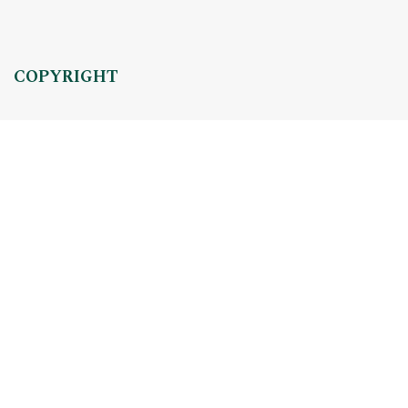
COPYRIGHT
Copyright by Instytut Studiów Politycznych PAN, 2024
OJS Support & customization by
Academicon
Platform & workflow by
OJS/PKP