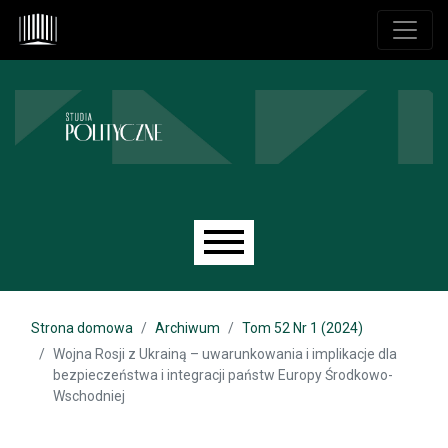
Przejdź do głównego menu
Przejdź do sekcji głównej
Przejdź do stopki
Main menu
Strona domowa
Archiwum
Tom 52 Nr 1 (2024)
Wojna Rosji z Ukrainą – uwarunkowania i implikacje dla
bezpieczeństwa i integracji państw Europy Środkowo-
Wschodniej