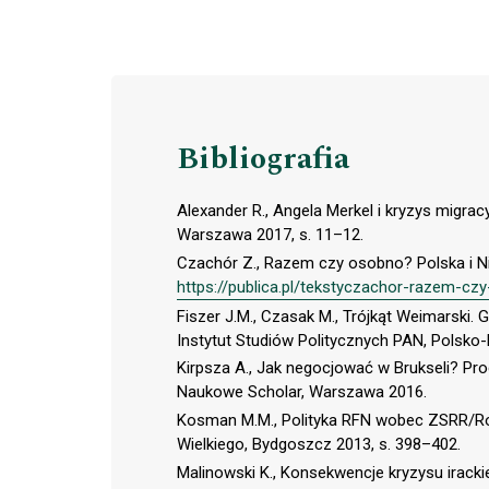
Bibliografia
Alexander R., Angela Merkel i kryzys migracy
Warszawa 2017, s. 11–12.
Czachór Z., Razem czy osobno? Polska i 
https://publica.pl/tekstyczachor-razem-c
Fiszer J.M., Czasak M., Trójkąt Weimarski. 
Instytut Studiów Politycznych PAN, Polsko
Kirpsza A., Jak negocjować w Brukseli? Pr
Naukowe Scholar, Warszawa 2016.
Kosman M.M., Polityka RFN wobec ZSRR/Ro
Wielkiego, Bydgoszcz 2013, s. 398–402.
Malinowski K., Konsekwencje kryzysu irack