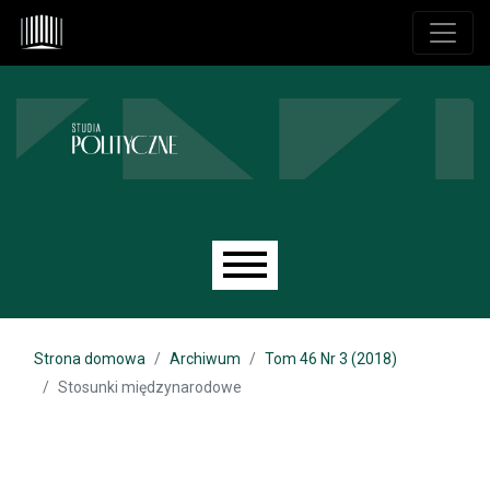
Przejdź do głównego menu
Przejdź do sekcji głównej
Przejdź do stopki
Main menu
Strona domowa
Archiwum
Tom 46 Nr 3 (2018)
Stosunki międzynarodowe