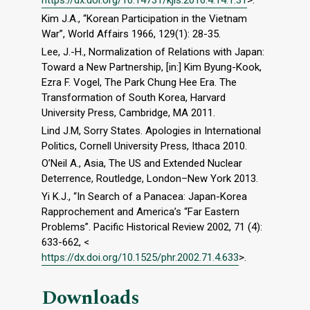
https://dx.doi.org/10.14731/kjis.2016.4.14.1.31
>.
Kim J.A., “Korean Participation in the Vietnam
War”, World Affairs 1966, 129(1): 28-35.
Lee, J.-H., Normalization of Relations with Japan:
Toward a New Partnership, [in:] Kim Byung-Kook,
Ezra F. Vogel, The Park Chung Hee Era. The
Transformation of South Korea, Harvard
University Press, Cambridge, MA 2011.
Lind J.M, Sorry States. Apologies in International
Politics, Cornell University Press, Ithaca 2010.
O’Neil A., Asia, The US and Extended Nuclear
Deterrence, Routledge, London–New York 2013.
Yi K.J., “In Search of a Panacea: Japan-Korea
Rapprochement and America’s “Far Eastern
Problems”. Pacific Historical Review 2002, 71 (4):
633-662, <
https://dx.doi.org/10.1525/phr.2002.71.4.633
>.
Downloads