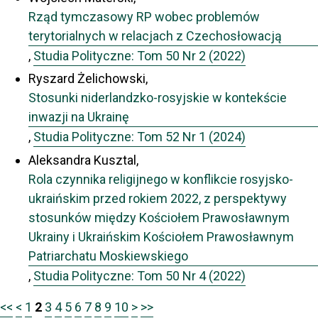
Rząd tymczasowy RP wobec problemów
terytorialnych w relacjach z Czechosłowacją
,
Studia Polityczne: Tom 50 Nr 2 (2022)
Ryszard Żelichowski,
Stosunki niderlandzko-rosyjskie w kontekście
inwazji na Ukrainę
,
Studia Polityczne: Tom 52 Nr 1 (2024)
Aleksandra Kusztal,
Rola czynnika religijnego w konflikcie rosyjsko-
ukraińskim przed rokiem 2022, z perspektywy
stosunków między Kościołem Prawosławnym
Ukrainy i Ukraińskim Kościołem Prawosławnym
Patriarchatu Moskiewskiego
,
Studia Polityczne: Tom 50 Nr 4 (2022)
<<
<
1
2
3
4
5
6
7
8
9
10
>
>>