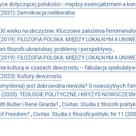
tyce dotyczącej polskości - między esencjalizmem a k
28 (2021): Demokracja nieliberalna
XI wieku na obczyźnie. Kluczowe założenia fenomenolog
: Nr 24 (2019): FILOZOFIA POLSKA: MIĘDZY LOKALNYM A UN
rii filozofii ukraińskiej: problemy i perspektywy
,
: Nr 24 (2019): FILOZOFIA POLSKA: MIĘDZY LOKALNYM A UN
ie kulturą w czasach dewzrostu – fabulacja spekulaty
32 (2023): Kultury dewzrostu
omyślenia) jest dobrowolna niewola? O nowożytnych forma
i: Nr 26 (2020): TEOLOGIE POLITYCZNE I KRYZYS NOWOCZES
th Butler i René Girarda?
,
Civitas. Studia z filozofii po
 of Freedom?
,
Civitas. Studia z filozofii polityki: Nr 11 (2