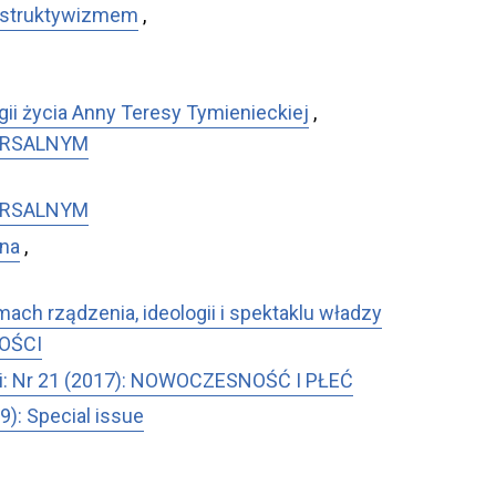
onstruktywizmem
,
ii życia Anny Teresy Tymienieckiej
,
IWERSALNYM
IWERSALNYM
wna
,
ch rządzenia, ideologii i spektaklu władzy
NOŚCI
lityki: Nr 21 (2017): NOWOCZESNOŚĆ I PŁEĆ
009): Special issue