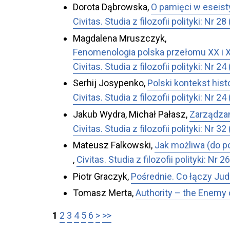
Dorota Dąbrowska,
O pamięci w eseis
Civitas. Studia z filozofii polityki: Nr 
Magdalena Mruszczyk,
Fenomenologia polska przełomu XX i X
Civitas. Studia z filozofii polityki
Serhij Josypenko,
Polski kontekst histo
Civitas. Studia z filozofii polityki
Jakub Wydra, Michał Pałasz,
Zarządzan
Civitas. Studia z filozofii polityki: Nr 
Mateusz Falkowski,
Jak możliwa (do p
,
Civitas. Studia z filozofii polityk
Piotr Graczyk,
Pośrednie. Co łączy Judi
Tomasz Merta,
Authority – the Enemy
1
2
3
4
5
6
>
>>