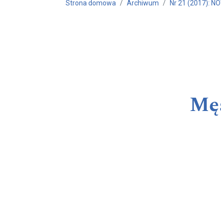
Strona domowa
Archiwum
Nr 21 (2017): 
Męs