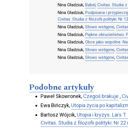
Nina Gładziuk,
Babel
,
Civitas. Studia z 
Nina Gładziuk,
Podpisana i przypiecz
Civitas. Studia z filozofii polityki: N
Nina Gładziuk,
Słowo wstępne
,
Civita
Nina Gładziuk,
Piękne okrucieństwo.
Nina Gładziuk,
Obce jako wspólne. Na
Nina Gładziuk,
Słowo wstępne
,
Civita
Nina Gładziuk,
Słowo wstępne
,
Civita
Podobne artykuły
Paweł Skowronek,
Czegoś brakuje
,
Civ
Ewa Bińczyk,
Utopia życia po kapitaliz
Bartosz Wójcik,
Utopia i kryzys. Lars
Civitas. Studia z filozofii polityki: Nr 