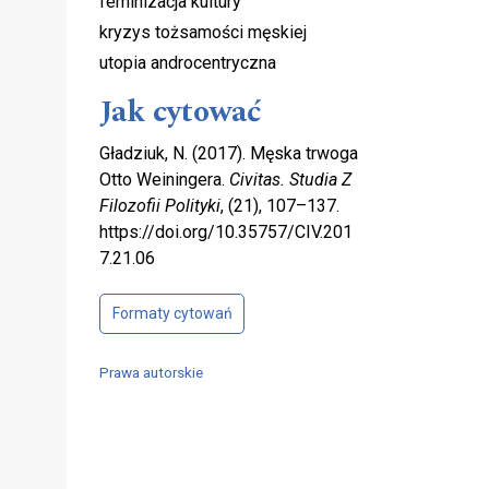
feminizacja kultury
kryzys tożsamości męskiej
utopia androcentryczna
Jak cytować
Gładziuk, N. (2017). Męska trwoga
Otto Weiningera.
Civitas. Studia Z
Filozofii Polityki
, (21), 107–137.
https://doi.org/10.35757/CIV.201
7.21.06
Formaty cytowań
Prawa autorskie