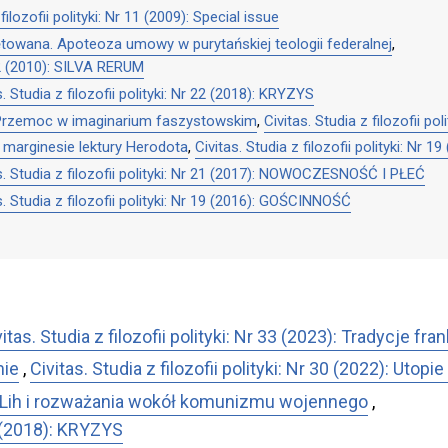
filozofii polityki: Nr 11 (2009): Special issue
ętowana. Apoteoza umowy w purytańskiej teologii federalnej
,
r 12 (2010): SILVA RERUM
s. Studia z filozofii polityki: Nr 22 (2018): KRYZYS
 Przemoc w imaginarium faszystowskim
,
Civitas. Studia z filozofii p
 marginesie lektury Herodota
,
Civitas. Studia z filozofii polityki: Nr
s. Studia z filozofii polityki: Nr 21 (2017): NOWOCZESNOŚĆ I PŁEĆ
s. Studia z filozofii polityki: Nr 19 (2016): GOŚCINNOŚĆ
itas. Studia z filozofii polityki: Nr 33 (2023): Tradycje fra
mie
,
Civitas. Studia z filozofii polityki: Nr 30 (2022): Utop
 T. Lih i rozważania wokół komunizmu wojennego
,
22 (2018): KRYZYS