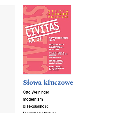
Cover image
Słowa kluczowe
Otto Weininger
modernizm
biseksualność