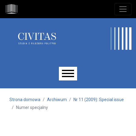
Przejdź do głównego menu
Przejdź do sekcji głównej
Przejdź do stopki
Main menu
Strona domowa
Archiwum
Nr 11 (2009): Special issue
Numer specjalny