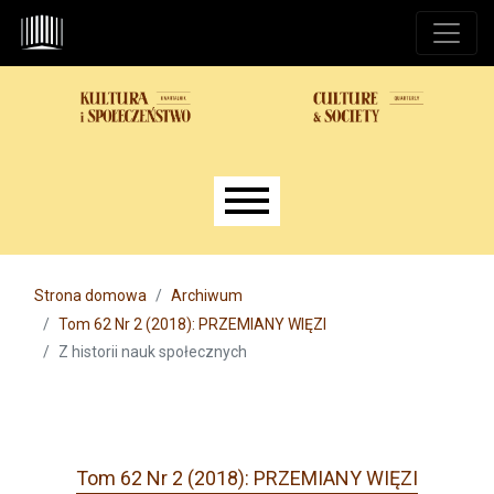
Przejdź do głównego menu
Przejdź do sekcji głównej
Przejdź do stopki
Main menu
Strona domowa
Archiwum
Tom 62 Nr 2 (2018): PRZEMIANY WIĘZI
Z historii nauk społecznych
Tom 62 Nr 2 (2018): PRZEMIANY WIĘZI