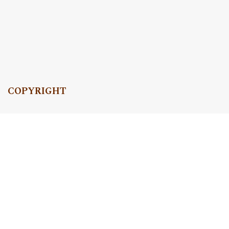
COPYRIGHT
Copyright by Instytut Studiów Politycznych PAN, 2024
OJS Support & customization by
Academicon
Platform & workflow by
OJS/PKP