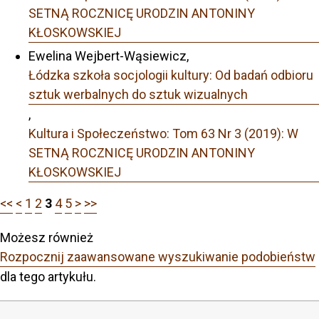
SETNĄ ROCZNICĘ URODZIN ANTONINY
KŁOSKOWSKIEJ
Ewelina Wejbert-Wąsiewicz,
Łódzka szkoła socjologii kultury: Od badań odbioru
sztuk werbalnych do sztuk wizualnych
,
Kultura i Społeczeństwo: Tom 63 Nr 3 (2019): W
SETNĄ ROCZNICĘ URODZIN ANTONINY
KŁOSKOWSKIEJ
<<
<
1
2
3
4
5
>
>>
Możesz również
Rozpocznij zaawansowane wyszukiwanie podobieństw
dla tego artykułu.