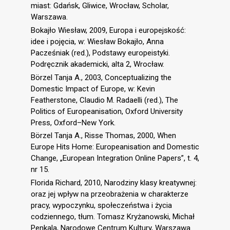
miast: Gdańsk, Gliwice, Wrocław, Scholar,
Warszawa.
Bokajło Wiesław, 2009, Europa i europejskość:
idee i pojęcia, w: Wiesław Bokajło, Anna
Pacześniak (red.), Podstawy europeistyki.
Podręcznik akademicki, alta 2, Wrocław.
Börzel Tanja A., 2003, Conceptualizing the
Domestic Impact of Europe, w: Kevin
Featherstone, Claudio M. Radaelli (red.), The
Politics of Europeanisation, Oxford University
Press, Oxford–New York.
Börzel Tanja A., Risse Thomas, 2000, When
Europe Hits Home: Europeanisation and Domestic
Change, „European Integration Online Papers”, t. 4,
nr 15.
Florida Richard, 2010, Narodziny klasy kreatywnej:
oraz jej wpływ na przeobrażenia w charakterze
pracy, wypoczynku, społeczeństwa i życia
codziennego, tłum. Tomasz Kryżanowski, Michał
Penkala, Narodowe Centrum Kultury, Warszawa.