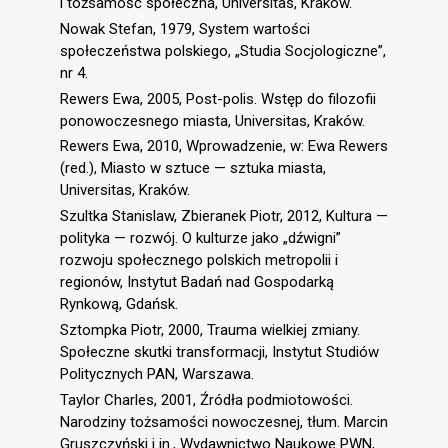
i tożsamość społeczna, Universitas, Kraków.
Nowak Stefan, 1979, System wartości
społeczeństwa polskiego, „Studia Socjologiczne”,
nr 4.
Rewers Ewa, 2005, Post-polis. Wstęp do filozofii
ponowoczesnego miasta, Universitas, Kraków.
Rewers Ewa, 2010, Wprowadzenie, w: Ewa Rewers
(red.), Miasto w sztuce — sztuka miasta,
Universitas, Kraków.
Szultka Stanislaw, Zbieranek Piotr, 2012, Kultura —
polityka — rozwój. O kulturze jako „dźwigni”
rozwoju społecznego polskich metropolii i
regionów, Instytut Badań nad Gospodarką
Rynkową, Gdańsk.
Sztompka Piotr, 2000, Trauma wielkiej zmiany.
Społeczne skutki transformacji, Instytut Studiów
Politycznych PAN, Warszawa.
Taylor Charles, 2001, Źródła podmiotowości.
Narodziny tożsamości nowoczesnej, tłum. Marcin
Gruszczyński i in., Wydawnictwo Naukowe PWN,