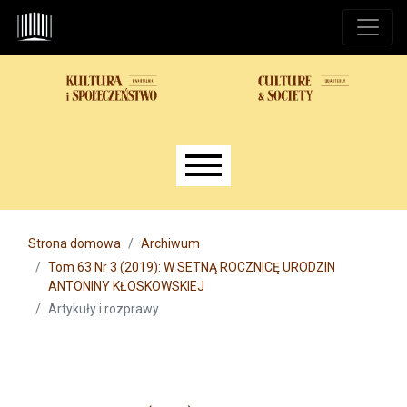
Przejdź do głównego menu
Przejdź do sekcji głównej
Przejdź do stopki
Main menu
Strona domowa
Archiwum
Tom 63 Nr 3 (2019): W SETNĄ ROCZNICĘ URODZIN
ANTONINY KŁOSKOWSKIEJ
Artykuły i rozprawy