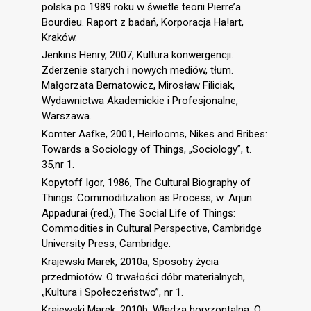
polska po 1989 roku w świetle teorii Pierre’a
Bourdieu. Raport z badań, Korporacja Ha!art,
Kraków.
Jenkins Henry, 2007, Kultura konwergencji.
Zderzenie starych i nowych mediów, tłum.
Małgorzata Bernatowicz, Mirosław Filiciak,
Wydawnictwa Akademickie i Profesjonalne,
Warszawa.
Komter Aafke, 2001, Heirlooms, Nikes and Bribes:
Towards a Sociology of Things, „Sociology”, t.
35,nr 1.
Kopytoff Igor, 1986, The Cultural Biography of
Things: Commoditization as Process, w: Arjun
Appadurai (red.), The Social Life of Things:
Commodities in Cultural Perspective, Cambridge
University Press, Cambridge.
Krajewski Marek, 2010a, Sposoby życia
przedmiotów. O trwałości dóbr materialnych,
„Kultura i Społeczeństwo”, nr 1.
Krajewski Marek, 2010b, Władza horyzontalna. O