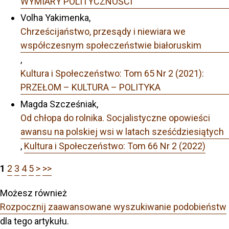
WYMIARY POLITYCZNOŚCI
Volha Yakimenka,
Chrześcijaństwo, przesądy i niewiara we
współczesnym społeczeństwie białoruskim
,
Kultura i Społeczeństwo: Tom 65 Nr 2 (2021):
PRZEŁOM – KULTURA – POLITYKA
Magda Szcześniak,
Od chłopa do rolnika. Socjalistyczne opowieści
awansu na polskiej wsi w latach sześćdziesiątych
,
Kultura i Społeczeństwo: Tom 66 Nr 2 (2022)
1
2
3
4
5
>
>>
Możesz również
Rozpocznij zaawansowane wyszukiwanie podobieństw
dla tego artykułu.