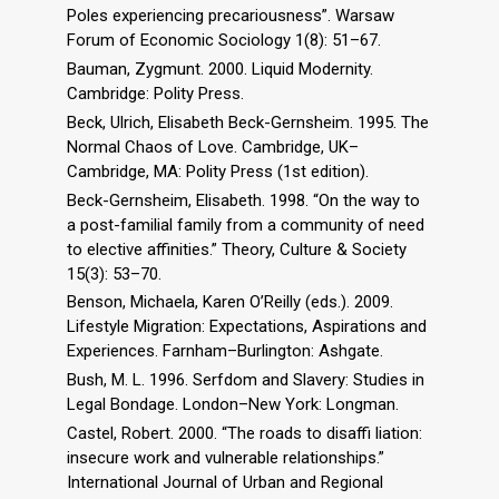
Poles experiencing precariousness”. Warsaw
Forum of Economic Sociology 1(8): 51–67.
Bauman, Zygmunt. 2000. Liquid Modernity.
Cambridge: Polity Press.
Beck, Ulrich, Elisabeth Beck-Gernsheim. 1995. The
Normal Chaos of Love. Cambridge, UK–
Cambridge, MA: Polity Press (1st edition).
Beck-Gernsheim, Elisabeth. 1998. “On the way to
a post-familial family from a community of need
to elective affinities.” Theory, Culture & Society
15(3): 53–70.
Benson, Michaela, Karen O’Reilly (eds.). 2009.
Lifestyle Migration: Expectations, Aspirations and
Experiences. Farnham–Burlington: Ashgate.
Bush, M. L. 1996. Serfdom and Slavery: Studies in
Legal Bondage. London–New York: Longman.
Castel, Robert. 2000. “The roads to disaffi liation:
insecure work and vulnerable relationships.”
International Journal of Urban and Regional