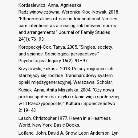
Kordasiewicz, Anna, Agnieszka
Radziwinowiczówna, Weronika Kloc-Nowak. 2018.
“Ethnomoralities of care in transnational families:
care intentions as a missing link between norms
and arrangements.” Journal of Family Studies
24(1): 76–93.
Koropeckyj-Cox, Tanya. 2005. “Singles, society,
and science: Sociological perspectives.”
Psychological Inquiry 16(2): 91–97.
Krzyżowski, Łukasz. 2013. Polscy migranci i ich
starzejący się rodzice. Transnarodowy system
opieki międzygeneracyjnej. Warszawa: Scholar.
Kubiak, Anna, Anita Miszalska. 2004. “Czy nowa
próżnia społeczna, czyli o stanie więzi społecznej
w III Rzeczypospolitej.” Kultura i Społeczeństwo
2: 19–43.
Lasch, Christopher.1977. Haven in a Heartless
World. New York: Basic Books.
Lofland, John, David A. Snow, Leon Anderson, Lyn