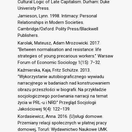
Cultural Logic of Late Capitalism. Durham: Duke
Univeristy Press.
Jamieson, Lynn. 1998. Intimacy: Personal
Relationships in Modern Societies.
Cambridge/Oxford: Polity Press/Blackwell
Publishers.
Karolak, Mateusz, Adam Mrozowicki. 2017.
“Between normalisation and resistance: life
strategies of young precarious workers.” Warsaw
Forum of Economic Sociology 1(15): 7–32.
Kaźmierska, Kaja, Fritz Schütze. 2013.
“Wykorzystanie autobiograficznego wywiadu
narracyjnego w badaniach nad konstruowaniem
obrazu przeszłości w biografii. Na przykładzie
socjologicznego porównania narracji na temat
życia w PRL-u i NRD.” Przegląd Socjologii
Jakościowej 9(4): 122–139.
Kordasiewicz, Anna. 2016. (U)sługi domowe.
Przemiany relacji społecznych w płatnej pracy
domowej, Toruń: Wydawnictwo Naukowe UMK.