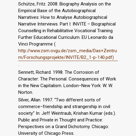
Schütze, Fritz. 2008. Biography Analysis on the
Empirical Base of the Autobiographical
Narratives: How to Analyse Autobiographical
Narrative Interviews. Part I: INVITE – Biographical
Counselling in Rehabilitative Vocational Training.
Further Educational Curriculum. EU Leonardo da
Vinci Programme (
http://www.zsm.ovgu.de/zsm_media/Das+Zentru
m/Forschungsprojekte/INVITE/B2_1-p-140.pdf)
.
Sennett, Richard. 1998. The Corrosion of
Character: The Personal. Consequences of Work
in the New Capitalism. London–New York: W. W.
Norton.
Silver, Allan. 1997. “Two different sorts of
commerce–friendship and strangership in civil
society.” In: Jeff Weintraub, Krishan Kumar (eds.).
Public and Private in Thought and Practice:
Perspectives on a Grand Dichotomy. Chicago:
University of Chicago Press.