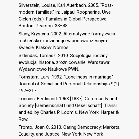
Silverstein, Louise, Karl Auerbach. 2005. “Post-
modern families.” In: Jaipaul Roopnarine, Uwe
Gielen (eds.). Families in Global Perspective.
Boston: Pearson: 33–48.
Slany, Krystyna. 2002. Alternatywne formy życia
małżeńsko-rodzinnego w ponowoczesnym
świecie. Kraków: Nomos.
Szlendak, Tomasz. 2010. Socjologia rodziny:
ewolucja, historia, zróżnicowanie. Warszawa:
Wydawnictwo Naukowe PWN.
Tornstam, Lars. 1992. “Loneliness in marriage.”
Journal of Social and Personal Relationships 9(2):
197–217.
Tönnies, Ferdinand. 1963 [1887]. Community and
Society [Gemeinschaft und Gesellschaft]. Transl.
and ed. by Charles P. Loomis. New York: Harper &
Row.
Tronto, Joan C. 2013. Caring Democracy: Markets,
Equality, and Justice. New York: New York