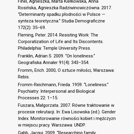
Fihel, Agnieszka, Marta Kiełkowska, Anna
Rosińska, Agnieszka Radziwinowiczówna. 2017.
“Determinanty spadku płodności w Polsce —
synteza teoretyczna.” Studia Demograficzne
172(2): 35–69.
Fleming, Peter. 2014. Resisting Work: The
Corporatization of Life and Its Discontents.
Philadelphia: Temple University Press.
Franklin, Adrian S. 2009. “On loneliness.”
Geografiska Annaler 91(4): 343–354.
Fromm, Erich. 2000, O sztuce miłości, Warszawa:
Rebis.
Fromm-Reichmann, Frieda. 1959. “Loneliness.”
Psychiatry: Interpersonal and Biological
Processes 22: 1–15.
Fuszara, Małgorzata. 2007. Równe traktowanie w
procesie rekrutacji. In: Ewa Lisowska (ed.). Gender
Index. Monitorowanie równości kobiet i mężczyzn
w miejscu pracy. Warszawa: UNDP.
Gabb, Jacqui. 2009. “Researching family