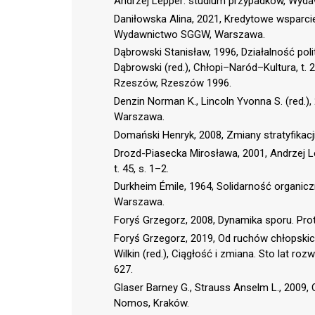
Andrzej Lepper: studium przypadków, Wyda
Daniłowska Alina, 2021, Kredytowe wsparci
Wydawnictwo SGGW, Warszawa.
Dąbrowski Stanisław, 1996, Działalność pol
Dąbrowski (red.), Chłopi–Naród–Kultura, t
Rzeszów, Rzeszów 1996.
Denzin Norman K., Lincoln Yvonna S. (red
Warszawa.
Domański Henryk, 2008, Zmiany stratyfikac
Drozd-Piasecka Mirosława, 2001, Andrzej L
t. 45, s. 1–2.
Durkheim Émile, 1964, Solidarność organic
Warszawa.
Foryś Grzegorz, 2008, Dynamika sporu. Prot
Foryś Grzegorz, 2019, Od ruchów chłopskic
Wilkin (red.), Ciągłość i zmiana. Sto lat ro
627.
Glaser Barney G., Strauss Anselm L., 2009,
Nomos, Kraków.