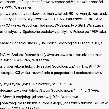
ożsamość. „Ja” i społeczeństwo w epoce późnej nowoczesności,
owe PWN, Warszawa.
pstwa: protesty rolników polskich w latach 90., w: Henryk Domański,
, Jak żyją Polacy, Wydawnictwo IFiS PAN, Warszawa, s. 281–312.
wo w XX wieku. Produkcja i ludność, Wydawnictwo SGH, Warszawa.
munistyczny. Społeczne podstawy polityki w Polsce po 1989 roku,
ant Consciousness, „The Polish Sociological Bulletin”, t. 83, s.
ów”, w: Andrzej Rosner (red.), Uwarunkowania i kierunki przemian
ejskich, IRWiR PAN, Warszawa.
: próba rekonstrukcji, „Przegląd Socjologiczny”, nr 1, s. 81–104.
początku XXI wieku: rozważania o gospodarce i społeczeństwie,
stylu życia, „Wieś i Rolnictwo”, nr 1, s. 25–43.
cznej wiejskiej Polski, „Studia Socjologiczne”, nr 1, s. 37–66.
 Słownik socjologii jakościowej, Difin, Warszawa.
lobalizacji dla rolnictwa europejskiego, „Zeszyty Naukowe SGGW w
”, nr 12(1), s. 113–126.