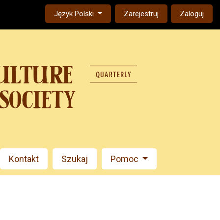
Change the language. The current language is:
Język Polski
Zarejestruj
Zaloguj
Kontakt
Szukaj
Pomoc