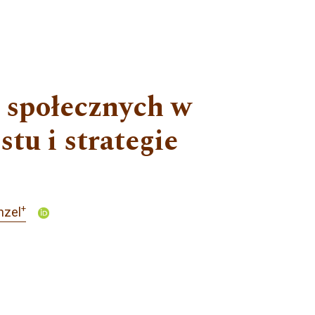
w społecznych w
tu i strategie
+
nzel