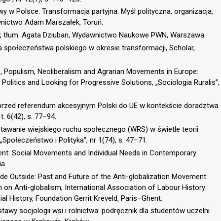
y w Polsce. Transformacja partyjna. Myśl polityczna, organizacja,
wnictwo Adam Marszałek, Toruń.
ów, tłum. Agata Dziuban, Wydawnictwo Naukowe PWN, Warszawa.
a społeczeństwa polskiego w okresie transformacji, Scholar,
 Populism, Neoliberalism and Agrarian Movements in Europe:
Politics and Looking for Progressive Solutions, „Sociologia Ruralis”,
rzed referendum akcesyjnym Polski do UE w kontekście doradztwa
. 6(42), s. 77–94.
stawanie wiejskiego ruchu społecznego (WRS) w świetle teorii
Społeczeństwo i Polityka”, nr 1(74), s. 47–71.
ent: Social Movements and Individual Needs in Contemporary
ia.
de Outside: Past and Future of the Anti-globalization Movement:
 on Anti-globalism, International Association of Labour History
ial History, Foundation Gerrit Kreveld, Paris–Ghent.
awy socjologii wsi i rolnictwa: podręcznik dla studentów uczelni