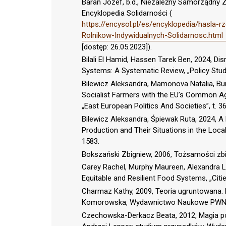
Baran Józef, b.d., Niezależny Samorządny 
Encyklopedia Solidarności (
https://encysol.pl/es/encyklopedia/hasl
Rolnikow-Indywidualnych-Solidarnosc.html
[dostęp: 26.05.2023]).
Bilali El Hamid, Hassen Tarek Ben, 2024, D
Systems: A Systematic Review, „Policy Studie
Bilewicz Aleksandra, Mamonova Natalia, Bu
Socialist Farmers with the EU’s Common Agri
„East European Politics And Societies”, t. 36
Bilewicz Aleksandra, Śpiewak Ruta, 2024, 
Production and Their Situations in the Loca
1583.
Bokszański Zbigniew, 2006, Tożsamości 
Carey Rachel, Murphy Maureen, Alexandra Le
Equitable and Resilient Food Systems, „Cities
Charmaz Kathy, 2009, Teoria ugruntowana. P
Komorowska, Wydawnictwo Naukowe PWN
Czechowska-Derkacz Beata, 2012, Magia po