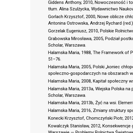
Giddens Anthony, 2010, Nowoczesność i t
tłum. Alina Szulżycka, Wydawnictwo Nauk
Gorlach Krzysztof, 2000, Nowe oblicze chło
Antonina Ostrowska, Andrzej Rychard (red.)
Gorzelak Eugeniusz, 2010, Polskie Rolnict
Grabowska Mirosława, 2005, Podział postko
Scholar, Warszawa.
Halamska Maria, 1988, The Framework of Peas
51–76.
Halamska Maria, 2005, Polski „koniec chłop
społeczno‑gospodarczych na obszarach wi
Halamska Maria, 2008, Kapitał społeczny wsi
Halamska Maria, 2013a, Wiejska Polska na 
Scholar, Warszawa.
Halamska Maria, 2013b, Żyć na wsi. Elementy 
Halamska Maria, 2016, Zmiany struktury społe
Konecki Krzysztof, Chomczyński Piotr, 2012,
Kowalczyk Stanisław, 2012, Konsekwencje g
Warszawie — Problemy Rolnictwa Światowego