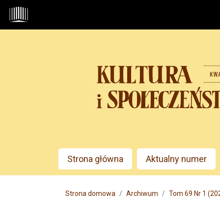
Przejdź do głównego menu
Przejdź do sekcji głównej
Przejdź do stopki
Admin menu
Strona główna
Aktualny numer
Main menu
Strona domowa
Archiwum
Tom 69 Nr 1 (202