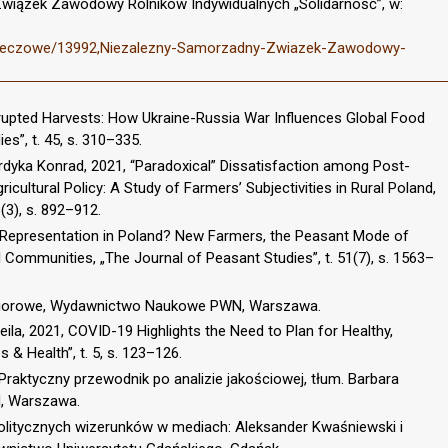
Związek Zawodowy Rolników Indywidualnych „Solidarność”, w:
a-rzeczowe/13992,Niezalezny-Samorzadny-Zwiazek-Zawodowy-
isrupted Harvests: How Ukraine-Russia War Influences Global Food
s”, t. 45, s. 310–335.
rdyka Konrad, 2021, “Paradoxical” Dissatisfaction among Post-
cultural Policy: A Study of Farmers’ Subjectivities in Rural Poland,
(3), s. 892–912.
A Representation in Poland? New Farmers, the Peasant Mode of
l Communities, „The Journal of Peasant Studies”, t. 51(7), s. 1563–
zbiorowe, Wydawnictwo Naukowe PWN, Warszawa.
ila, 2021, COVID-19 Highlights the Need to Plan for Healthy,
 & Health”, t. 5, s. 123–126.
raktyczny przewodnik po analizie jakościowej, tłum. Barbara
, Warszawa.
litycznych wizerunków w mediach: Aleksander Kwaśniewski i