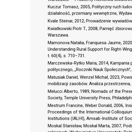
Kuczur Tomasz, 2005, Polityczny ruch ludow
działalność, przemiany wewnętrzne, Wyda
Kvale Steinar, 2012, Prowadzenie wywiad
Kwiatkowski Piotr T., 2008, Pamięć zbiorow
Warszawa.
Mamonova Natalia, Franquesa Jaume, 2020,
Understanding Rural Support for Right-Wing 
t. 60(4), s. 710–731.
Marczewska-Rytko Maria, 2014, Kampania p
politycznego, „Roczniki Nauk Społecznych”, t
Matusiak Daniel, Wenzel Michał, 2023, Pow
mobilizacji zasobów. Analiza przestrzenna, „
Melucci Alberto, 1989, Nomads of the Pres
Society, Temple University Press, Philadelph
Mestrum Francine, Weber Donald, 2006, Insi
Proceedings of the International Colloquium
Institutions (IALHI), Amsab-Institute of Soc
Moskal Stanisław, Moskal Marta, 2007, Podst