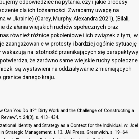
bujemy odpowiedzieć na pytania, czy i jakie procesy
aczenie dla ich tożsamości. Zwracamy uwagę na
 w Ukrainie) (Carey, Murphy, Alexandra 2021), (Bilali,
gie działania wiejskich ruchów społecznych oraz
nas również różnice pokoleniowe i ich związek z tym, w
e zaangażowanie w protesty i bardziej ogólnie sytuację
lizy wskazują na istotność przenikających się perspektywy
o potwierdza, że zarówno same wiejskie ruchy społeczne
rolniczki są wystawieni na oddziaływanie zmieniających
 granice danego kraju.
How Can You Do It?”: Dirty Work and the Challenge of Constructing a
eview”, t. 24(3), s. 413–434.
zational Identity and Strategy as a Context for the Individual, w: Joel
 in Strategic Management, t. 13, JAI Press, Greenwich, s. 19–64.