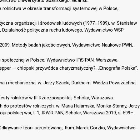
wnictwo Uniwersytetu Gdańskiego, Gdańsk.
e rolnictwa w okresie transformacji systemowej w Polsce,
ityczna organizacji i środowisk ludowych (1977–1989), w: Stanisław
. 2, Działalność polityczna ruchu ludowego, Wydawnictwo WSP
.), 2009, Metody badań jakościowych, Wydawnictwo Naukowe PWN,
ji społecznej w Polsce, Wydawnictwo IFiS PAN, Warszawa.
epper — chłopski przywódca charyzmatyczny?, „Etnografia Polska”,
zna i mechaniczna, w: Jerzy Szacki, Durkheim, Wiedza Powszechna,
esty rolników w III Rzeczpospolitej, Scholar, Warszawa.
h do protestów rolniczych, w: Maria Halamska, Monika Stanny, Jerzy
zwoju polskiej wsi, t. 1, IRWiR PAN, Scholar, Warszawa 2019, s. 599–
 Odkrywanie teorii ugruntowanej, tłum. Marek Gorzko, Wydawnictwo