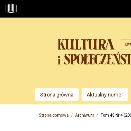
Przejdź do głównego menu
Przejdź do sekcji głównej
Przejdź do stopki
Admin menu
Strona główna
Aktualny numer
Main menu
Strona domowa
Archiwum
Tom 48 Nr 4 (200