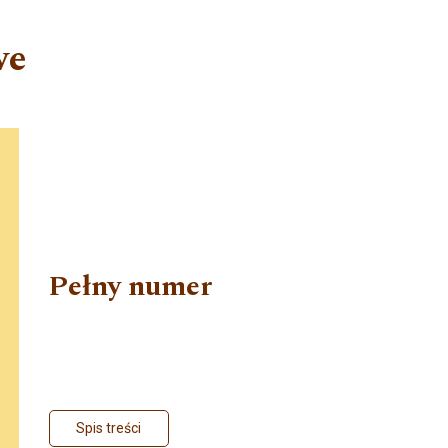
we
Pełny numer
Spis treści