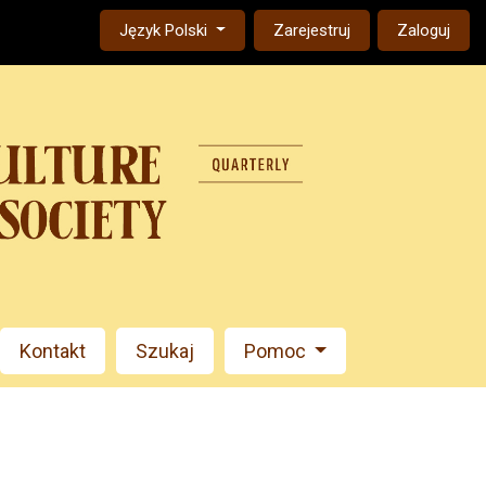
Change the language. The current language is:
Język Polski
Zarejestruj
Zaloguj
Kontakt
Szukaj
Pomoc