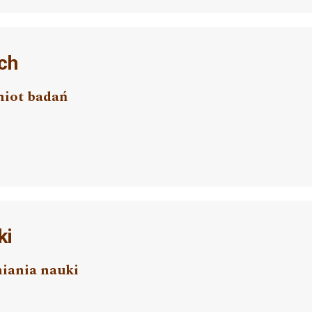
ch
miot badań
ki
niania nauki