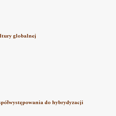
ltury globalnej
spółwystępowania do hybrydyzacji