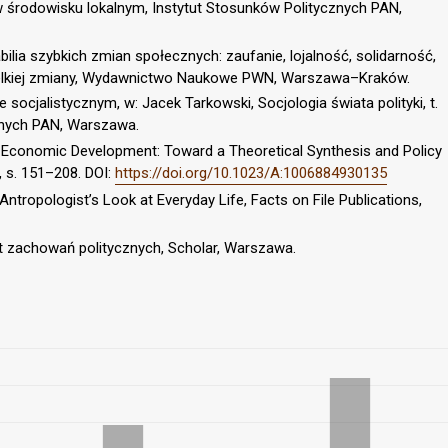
e w środowisku lokalnym, Instytut Stosunków Politycznych PAN,
ilia szybkich zmian społecznych: zaufanie, lojalność, solidarność,
 wielkiej zmiany, Wydawnictwo Naukowe PWN, Warszawa–Kraków.
socjalistycznym, w: Jacek Tarkowski, Socjologia świata polityki, t.
ycznych PAN, Warszawa.
d Economic Development: Toward a Theoretical Synthesis and Policy
, s. 151–208. DOI:
https://doi.org/10.1023/A:1006884930135
ntropologist’s Look at Everyday Life, Facts on File Publications,
t zachowań politycznych, Scholar, Warszawa.