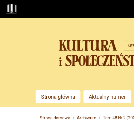
Przejdź do głównego menu
Przejdź do sekcji głównej
Przejdź do stopki
Admin menu
Strona główna
Aktualny numer
Main menu
Strona domowa
Archiwum
Tom 48 Nr 2 (200