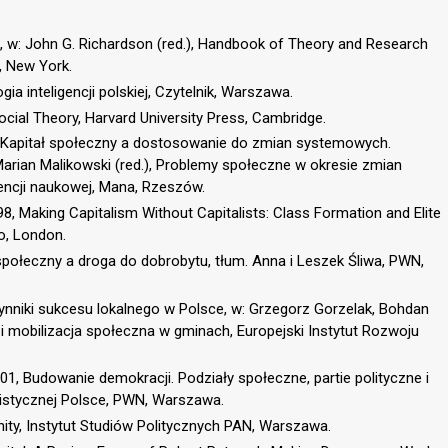
l, w: John G. Richardson (red.), Handbook of Theory and Research
, New York.
ia inteligencji polskiej, Czytelnik, Warszawa.
ial Theory, Harvard University Press, Cambridge.
7, Kapitał społeczny a dostosowanie do zmian systemowych.
rian Malikowski (red.), Problemy społeczne w okresie zmian
encji naukowej, Mana, Rzeszów.
998, Making Capitalism Without Capitalists: Class Formation and Elite
o, London.
społeczny a droga do dobrobytu, tłum. Anna i Leszek Śliwa, PWN,
czynniki sukcesu lokalnego w Polsce, w: Grzegorz Gorzelak, Bohdan
 i mobilizacja społeczna w gminach, Europejski Instytut Rozwoju
, Budowanie demokracji. Podziały społeczne, partie polityczne i
stycznej Polsce, PWN, Warszawa.
nity, Instytut Studiów Politycznych PAN, Warszawa.