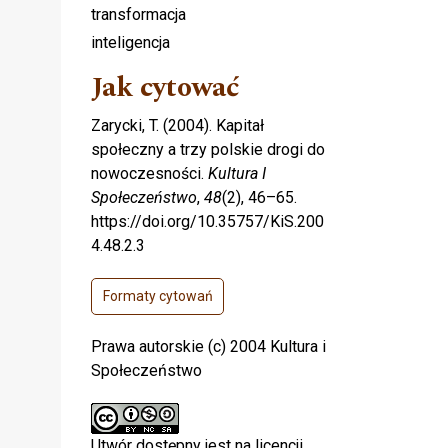
transformacja
inteligencja
Jak cytować
Zarycki, T. (2004). Kapitał
społeczny a trzy polskie drogi do
nowoczesności.
Kultura I
Społeczeństwo
,
48
(2), 46–65.
https://doi.org/10.35757/KiS.200
4.48.2.3
Formaty cytowań
Prawa autorskie (c) 2004 Kultura i
Społeczeństwo
Utwór dostępny jest na licencji