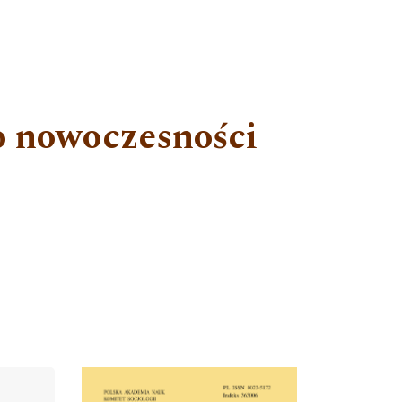
do nowoczesności
Cover image