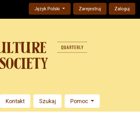
Change the language. The current language is:
Język Polski
Zarejestruj
Zaloguj
Kontakt
Szukaj
Pomoc