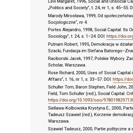
Levi Margaret, 1996, Social and Unsocial 
„Politics and Society”, t. 24, nr 1, s. 45–55. 
Marody Mirosława, 1999, Od społeczeństwa
Socjologiczne”, nr 4.
Portes Alejandro, 1998, Social Capital: Its 
Sociology”, t. 24, s. 1–24. DOI:
https://doi.o
Putnam Robert, 1995, Demokracja w działa
Szacki, Fundacja im Stefana Batorego–Zn
Raciborski Jacek, 1997, Polskie Wybory. 
Scholar, Warszawa.
Rose Richard, 2000, Uses of Social Capital
Affairs”, t. 16, nr 1, s. 33–57. DOI:
https://d
Schuller Tom, Baron Stephen, Field John, 20
Field, Tom Schuller (red.), Social Capital. Cr
https://doi.org/10.1093/oso/978019829713
Siellawa-Kolbowska Krystyna E., 2000, Parti
Tadeusz Szawiel (red.), Korzenie demokracj
Warszawa.
Szawiel Tadeusz, 2000, Partie polityczne 