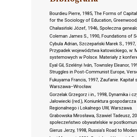
Bourdieu Pierre, 1985, The Forms of Capita
for the Sociology of Education, Greenwood
Chałasiński Józef, 1946, Społeczna genealog
Coleman James S., 1990, Foundations of Soc
Cybula Adrian, Szczepański Marek S., 199
Przypadek województwa katowickiego, w: Ma
systemowych w Polsce. Materiały z konfer
Eyal Gil, Szelényi Iván, Townsley Eleanor, 1
Struggles in Post-Communist Europe, Vers
Fukuyama Francis, 1997, Zaufanie. Kapitał 
Warszawa–Wrocław.
Gorzelak Grzegorz i in., 1998, Dynamika i 
Jałowiecki (red.), Koniunktura gospodarcza
Regionalnego i Lokalnego UW, Warszawa.
Grabowska Mirosława, Szawiel Tadeusz, 2001
społeczeństwo obywatelskie w postkomuni
Gierus Jerzy, 1998, Russia’s Road to Moder