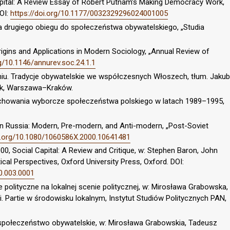
Capital: A Review Essay of Robert Putnam’s Making Democracy Work,
DOI:
https://doi.org/10.1177/0032329296024001005
 drugiego obiegu do społeczeństwa obywatelskiego, „Studia
Origins and Applications in Modern Sociology, „Annual Review of
rg/10.1146/annurev.soc.24.1.1
niu. Tradycje obywatelskie we współczesnych Włoszech, tłum. Jakub
ak, Warszawa–Kraków.
Zachowania wyborcze społeczeństwa polskiego w latach 1989–1995,
 in Russia: Modern, Pre-modern, and Anti-modern, „Post-Soviet
oi.org/10.1080/1060586X.2000.10641481
00, Social Capital: A Review and Critique, w: Stephen Baron, John
itical Perspectives, Oxford University Press, Oxford. DOI:
0.003.0001
e polityczne na lokalnej scenie politycznej, w: Mirosława Grabowska,
i. Partie w środowisku lokalnym, Instytut Studiów Politycznych PAN,
a społeczeństwo obywatelskie, w: Mirosława Grabowskia, Tadeusz