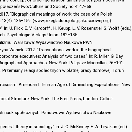
e of the concept of order-generation dimensions: hypermodernity in
 i Społeczeństwo/Culture and Society no 4: 47–68.
 2017. “Biographical meanings of work: the case of a Polish
j 13(4): 136–159. (www.przegladsocjologiijakosciowej.org).
In: U. Flick, E. V. Kardorff , H. Keupp, L. V. Rosenstiel, S. Wolff (eds.)
ch: Psychologie Verlags Union: 182–185.
idualizmu. Warszawa: Wydawnictwo Naukowe PWN.
zyna Waniek. 2012. “Transnational work in the biographical
orporate executives: Analysis of two cases.” In: R. Miller, G. Day
: Biographical Approaches. New York: Palgrave Macmillan: 76–101.
. Przemiany relacji społecznych w płatnej pracy domowej. Toruń:
arcissism: American Life in an Age of Diminishing Expectations. New
ocial Structure. New York: The Free Press; London: Collier-
iach nauk społecznych. Państwowe Wydawnictwo Naukowe:
eral theory in sociology.” In: J. C. McKinney, E. A. Tiryakian (ed.).