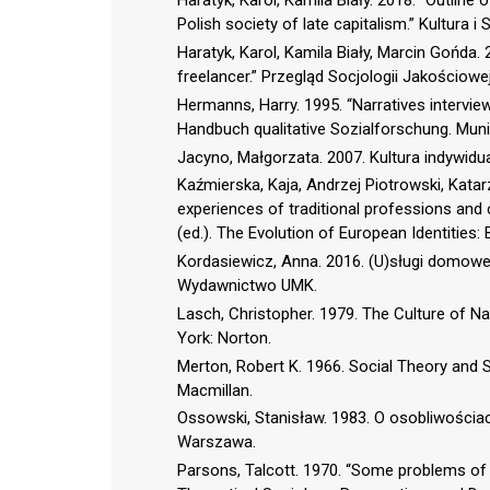
Haratyk, Karol, Kamila Biały. 2018. “Outlin
Polish society of late capitalism.” Kultura
Haratyk, Karol, Kamila Biały, Marcin Gońda.
freelancer.” Przegląd Socjologii Jakościowe
Hermanns, Harry. 1995. “Narratives interview.” 
Handbuch qualitative Sozialforschung. Muni
Jacyno, Małgorzata. 2007. Kultura indyw
Kaźmierska, Kaja, Andrzej Piotrowski, Katar
experiences of traditional professions and c
(ed.). The Evolution of European Identities
Kordasiewicz, Anna. 2016. (U)sługi domowe
Wydawnictwo UMK.
Lasch, Christopher. 1979. The Culture of N
York: Norton.
Merton, Robert K. 1966. Social Theory and S
Macmillan.
Ossowski, Stanisław. 1983. O osobliwośc
Warszawa.
Parsons, Talcott. 1970. “Some problems of gen