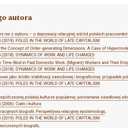
go autora
i nie z wyboru – o deprywacji relacyjnej wśród polskich pracownikó
r 4 (2019): POLES IN THE WORLD OF LATE CAPITALISM
f the Concept of Order-generating Dimensions: A Case of Hypermodern
r 4 (2018): DYNAMICS OF WORK AND LIFE CHANGES
 Time-Bind in Paid Domestic Work: (Migrant) Workers and Their Empl
r 4 (2018): DYNAMICS OF WORK AND LIFE CHANGES
we jako źródło stabilizacji zawodowej i biograficznej: przypadek p
r 4 (2019): POLES IN THE WORLD OF LATE CAPITALISM
półczesnej polskiej kulturze popularnej: porównanie osiedlowej sił
(2006): Ciało i kultura
yjnych biografii. Perspektywa relacyjnej epistemologii
,
r 4 (2019): POLES IN THE WORLD OF LATE CAPITALISM
oczesnych biografii
,