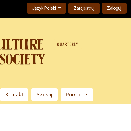
Change the language. The current language is:
Język Polski
Zarejestruj
Zaloguj
Kontakt
Szukaj
Pomoc