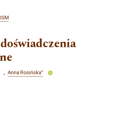
LISM
 doświadczenia
zne
+
Anna Rosińska