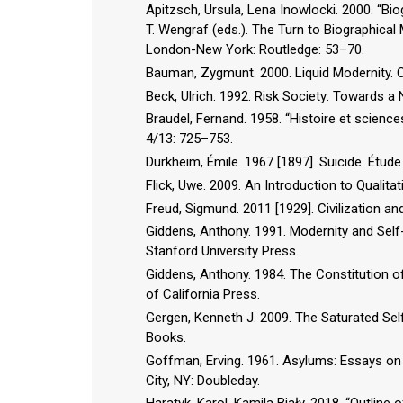
Apitzsch, Ursula, Lena Inowlocki. 2000. “Bio
T. Wengraf (eds.). The Turn to Biographica
London-New York: Routledge: 53–70.
Bauman, Zygmunt. 2000. Liquid Modernity. C
Beck, Ulrich. 1992. Risk Society: Towards a
Braudel, Fernand. 1958. “Histoire et science
4/13: 725–753.
Durkheim, Émile. 1967 [1897]. Suicide. Étude
Flick, Uwe. 2009. An Introduction to Qualita
Freud, Sigmund. 2011 [1929]. Civilization an
Giddens, Anthony. 1991. Modernity and Self-i
Stanford University Press.
Giddens, Anthony. 1984. The Constitution of 
of California Press.
Gergen, Kenneth J. 2009. The Saturated Sel
Books.
Goffman, Erving. 1961. Asylums: Essays on 
City, NY: Doubleday.