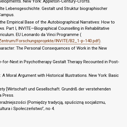
evelopments. New York: Appleton-Century-Crofts.
hlte Lebensgeschichte. Gestalt und Struktur biographischer
 Campus.
 the Empirical Base of the Autobiographical Narratives: How to
s. Part I, INVITE—Biographical Counselling in Rehabilitative
urriculum. EU Leonardo da Vinci Programme (
entrum/Forschungsprojekte/INVITE/B2_1-p-140.pdf)
.
Character: The Personal Consequences of Work in the New
-for-Next in Psychotherapy Gestalt Therapy Recounted in Post-
: A Moral Argument with Historical Illustrations. New York: Basic
ty [Wirtschaft und Gesellschaft. Grundriß der verstehenden
ia Press.
eraźniejszości (Pomiędzy tradycją, spuścizną socjalizmu,
tura i Społeczeństwo”, no 4.