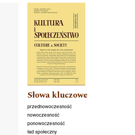
Cover image
Słowa kluczowe
przednowoczesność
nowoczesność
ponowoczesność
ład społeczny