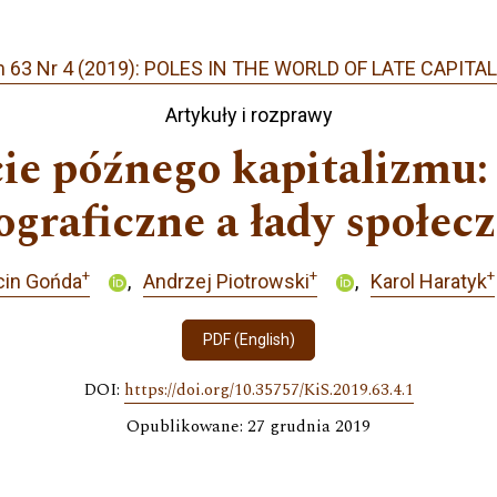
 63 Nr 4 (2019): POLES IN THE WORLD OF LATE CAPITA
Artykuły i rozprawy
cie późnego kapitalizmu:
ograficzne a łady społec
+
+
+
cin Gońda
Andrzej Piotrowski
Karol Haratyk
PDF (English)
DOI:
https://doi.org/10.35757/KiS.2019.63.4.1
Opublikowane: 27 grudnia 2019