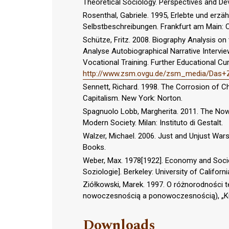
Theoretical Sociology. Perspectives and D
Rosenthal, Gabriele. 1995, Erlebte und erzä
Selbstbeschreibungen. Frankfurt am Main:
Schütze, Fritz. 2008. Biography Analysis on
Analyse Autobiographical Narrative Interview
Vocational Training. Further Educational C
http://www.zsm.ovgu.de/zsm_media/Das+Z
Sennett, Richard. 1998. The Corrosion of 
Capitalism. New York: Norton.
Spagnuolo Lobb, Margherita. 2011. The Now
Modern Society. Milan: Instituto di Gestalt.
Walzer, Michael. 2006. Just and Unjust Wars
Books.
Weber, Max. 1978[1922]. Economy and Socie
Soziologie]. Berkeley: University of Californ
Ziółkowski, Marek. 1997. O różnorodności t
nowoczesnością a ponowoczesnością), „Kul
Downloads