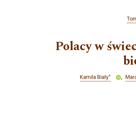
Tom
Polacy w świe
bi
+
Kamila Biały
Mar