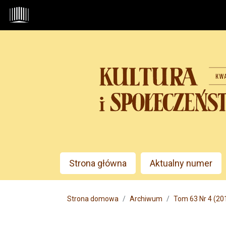
Przejdź do głównego menu
Przejdź do sekcji głównej
Przejdź do stopki
Admin menu
Strona główna
Aktualny numer
Main menu
Strona domowa
Archiwum
Tom 63 Nr 4 (2