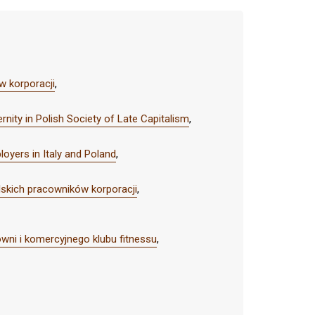
w korporacji
,
ity in Polish Society of Late Capitalism
,
oyers in Italy and Poland
,
olskich pracowników korporacji
,
owni i komercyjnego klubu fitnessu
,