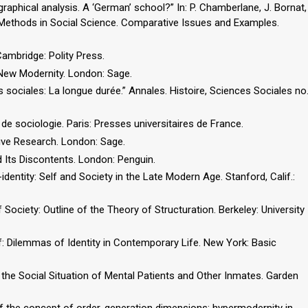
graphical analysis. A ‘German’ school?” In: P. Chamberlane, J. Bornat,
l Methods in Social Science. Comparative Issues and Examples.
ambridge: Polity Press.
 New Modernity. London: Sage.
s sociales: La longue durée.” Annales. Histoire, Sciences Sociales no
 de sociologie. Paris: Presses universitaires de France.
tive Research. London: Sage.
d Its Discontents. London: Penguin.
dentity: Self and Society in the Late Modern Age. Stanford, Calif.:
Society: Outline of the Theory of Structuration. Berkeley: University
f: Dilemmas of Identity in Contemporary Life. New York: Basic
the Social Situation of Mental Patients and Other Inmates. Garden