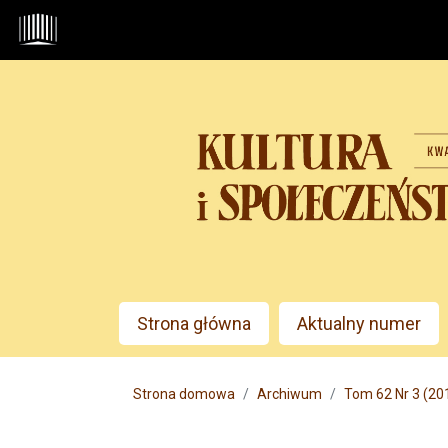
Przejdź do głównego menu
Przejdź do sekcji głównej
Przejdź do stopki
Admin menu
Strona główna
Aktualny numer
Main menu
Strona domowa
Archiwum
Tom 62 Nr 3 (20