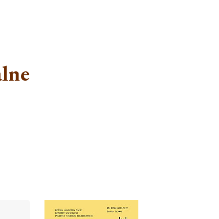
lne
Cover image