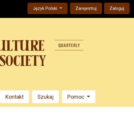
Change the language. The current language is:
Język Polski
Zarejestruj
Zaloguj
Kontakt
Szukaj
Pomoc