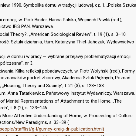
ew, 1990, Symbolika domu w tradycji ludowej, cz. 1, „Polska Sztuk
i emocji, w: Piotr Binder, Hanna Palska, Wojciech Pawlik (red.),
nictwo IFiS PAN, Warszawa.
cial Theory?, „American Sociological Review”, t. 19 (1), s. 3–10.
ość. Sztuki działania, tłum. Katarzyna Thiel-Jańczuk, Wydawnictwo
cji w domu i w pracy — wybrane przejawy problematyzacji emocji
półczesna”, nr 3.
ania. Kilka refleksji pobadawczych, w: Piotr Wołyński (red.), Formy
oznaniaków portret zbiorowy, Akademia Sztuk Pięknych, Poznań.
„Housing, Theory and Society”, t. 21 (3), s. 128–138.
, tłum. Anna Tatarkiewicz, Państwowy Instytut Wydawniczy, Warszawa.
is of Mental Representations of Attachment to the Home, „The
h”, t. 8 (2), s. 133–146.
a More Affective Understanding of Home, w: Proceeding of Culture
irections/New Paradigms, s. 33–39 (
eople/stafflist/g-l/gurney-craig-dr-publication.html)