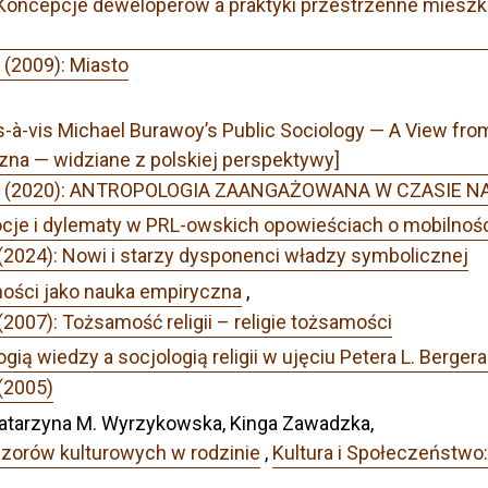
 Koncepcje deweloperów a praktyki przestrzenne mieszk
 (2009): Miasto
s-à-vis Michael Burawoy’s Public Sociology — A View fr
zna — widziane z polskiej perspektywy]
 Nr 2 (2020): ANTROPOLOGIA ZAANGAŻOWANA W CZASI
je i dylematy w PRL-owskich opowieściach o mobilnośc
(2024): Nowi i starzy dysponenci władzy symbolicznej
ności jako nauka empiryczna
,
2007): Tożsamość religii – religie tożsamości
gią wiedzy a socjologią religii w ujęciu Petera L. Berg
(2005)
Katarzyna M. Wyrzykowska, Kinga Zawadzka,
zorów kulturowych w rodzinie
,
Kultura i Społeczeństwo