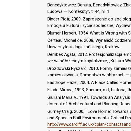
Benedyktowicz Danuta, Benedyktowicz Zbigni
Ludowa — Konteksty”, t. 44, nr 4.
Binder Piotr, 2009, Zaproszenie do socjologi
Emocje a kultura i życie społeczne, Wydaw
Blumer Herbert, 1954, What is Wrong with So
Certeau Michel de, 2008, Wynaleźć codzienn
Uniwersytetu Jagiellońskiego, Kraków.
Dembek Agata, 2012, Profesjonalizacja emo
we współczesnym kapitalizmie, „Kultura Ws
Drozdowski Ryszard, 2010, Formy zamieszkiw
zamieszkiwania. Domostwa w obrazach — p
Easthope Hazel, 2004, A Place Called Home, 
Eliade Mircea, 1993, Sacrum, mit, historia
Giuliani Maria V., 1991, Towards an Analys
Journal of Architectural and Planning Researc
Gurney Craig, 2000, I Love Home: Towards 
and Space in Built Environments: Critical D
http://www.cardiff.ac.uk/cplan/contactsandp