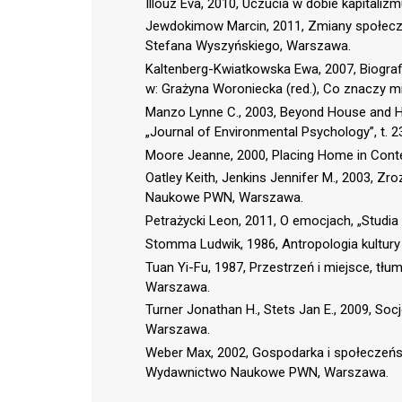
Illouz Eva, 2010, Uczucia w dobie kapital
Jewdokimow Marcin, 2011, Zmiany społecz
Stefana Wyszyńskiego, Warszawa.
Kaltenberg-Kwiatkowska Ewa, 2007, Biogra
w: Grażyna Woroniecka (red.), Co znaczy m
Manzo Lynne C., 2003, Beyond House and Ha
„Journal of Environmental Psychology”, t. 23
Moore Jeanne, 2000, Placing Home in Contex
Oatley Keith, Jenkins Jennifer M., 2003, Z
Naukowe PWN, Warszawa.
Petrażycki Leon, 2011, O emocjach, „Studia 
Stomma Ludwik, 1986, Antropologia kultury 
Tuan Yi-Fu, 1987, Przestrzeń i miejsce, t
Warszawa.
Turner Jonathan H., Stets Jan E., 2009, S
Warszawa.
Weber Max, 2002, Gospodarka i społeczeńst
Wydawnictwo Naukowe PWN, Warszawa.