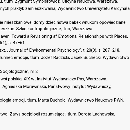
izmu, tłum. Zygmunt Symbierowicz, Oficyna Naukowa, Warszawa.
nych praktyk zamieszkiwania, Wydawnictwo Uniwersytetu Kardynała
fie mieszkaniowe: domy dzieciństwa babek wnukom opowiedziane,
ieszkać. Szkice antropologiczne, Trio, Warszawa.
ven: Toward a Revisioning af Emotional Relationships with Places,
(1), s. 47–61.
t, „Journal of Environmental Psychology”, t. 20(3), s. 207–218.
rozumieć emocje, tłum. Józef Radzicki, Jacek Suchecki, Wydawnictwo
Socjologiczne”, nr 2.
wsi polskiej XIX w., Instytut Wydawniczy Pax, Warszawa.
łum. Agnieszka Morawińska, Państwowy Instytut Wydawniczy,
ocjologia emocji, tłum. Marta Bucholc, Wydawnictwo Naukowe PWN,
wo. Zarys socjologii rozumiejącej, tłum. Dorota Lachowska,