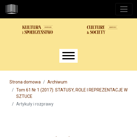
Przejdź do głównego menu
Przejdź do sekcji głównej
Przejdź do stopki
Main menu
Strona domowa
Archiwum
Tom 61 Nr 1 (2017): STATUSY, ROLE I REPREZENTACJE W
SZTUCE
Artykuły i rozprawy