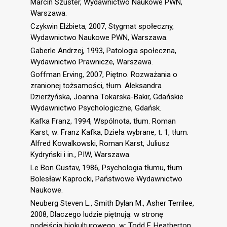
Marcin Szuster, Wydawnictwo Naukowe PWN,
Warszawa.
Czykwin Elżbieta, 2007, Stygmat społeczny,
Wydawnictwo Naukowe PWN, Warszawa.
Gaberle Andrzej, 1993, Patologia społeczna,
Wydawnictwo Prawnicze, Warszawa.
Goffman Erving, 2007, Piętno. Rozważania o
zranionej tożsamości, tłum. Aleksandra
Dzierżyńska, Joanna Tokarska-Bakir, Gdańskie
Wydawnictwo Psychologiczne, Gdańsk.
Kafka Franz, 1994, Wspólnota, tłum. Roman
Karst, w: Franz Kafka, Dzieła wybrane, t. 1, tłum.
Alfred Kowalkowski, Roman Karst, Juliusz
Kydryński i in., PIW, Warszawa.
Le Bon Gustav, 1986, Psychologia tłumu, tłum.
Bolesław Kaprocki, Państwowe Wydawnictwo
Naukowe.
Neuberg Steven L., Smith Dylan M., Asher Terrilee,
2008, Dlaczego ludzie piętnują: w stronę
podejścia biokulturowego, w: Todd F. Heatherton,