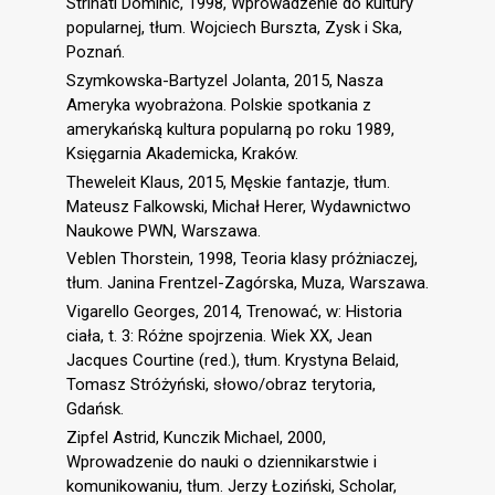
Strinati Dominic, 1998, Wprowadzenie do kultury
popularnej, tłum. Wojciech Burszta, Zysk i Ska,
Poznań.
Szymkowska-Bartyzel Jolanta, 2015, Nasza
Ameryka wyobrażona. Polskie spotkania z
amerykańską kultura popularną po roku 1989,
Księgarnia Akademicka, Kraków.
Theweleit Klaus, 2015, Męskie fantazje, tłum.
Mateusz Falkowski, Michał Herer, Wydawnictwo
Naukowe PWN, Warszawa.
Veblen Thorstein, 1998, Teoria klasy próżniaczej,
tłum. Janina Frentzel-Zagórska, Muza, Warszawa.
Vigarello Georges, 2014, Trenować, w: Historia
ciała, t. 3: Różne spojrzenia. Wiek XX, Jean
Jacques Courtine (red.), tłum. Krystyna Belaid,
Tomasz Stróżyński, słowo/obraz terytoria,
Gdańsk.
Zipfel Astrid, Kunczik Michael, 2000,
Wprowadzenie do nauki o dziennikarstwie i
komunikowaniu, tłum. Jerzy Łoziński, Scholar,