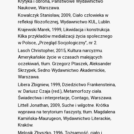
Krytyka i obrona, Państwowe Wydawnictwo
Naukowe, Warszawa.
Kowalczyk Stanisław, 2009, Ciało człowieka w
refleksji filozoficznej, Wydawnictwo KUL, Lublin.
Krajewski Marek, 1999, Likwidacja i konstrukcja.
Kilka przykładów medializacji życia społecznego
w Polsce, „Przegląd Socjologiczny”, nr 2.
Lasch Christopher, 2015, Kultura narcyzmu.
Amerykańskie życie w czasach malejących
oczekiwań, tłum. Grzegorz Ptaszek, Aleksander
Skrzypek, Sedno Wydawnictwo Akademickie,
Warszawa.
Libera Zbigniew, 1999, Dziedzictwo Frankensteina,
w: Dariusz Czaja (red.), Metamorfozy ciała.
Świadectwa i interpretacje, Contago, Warszawa.
Littell Jonathan, 2009, Suche i wilgotne. Krótka
wyprawa na terytorium faszysty, tłum. Magdalena
Kamińska-Maurugeon, Wydawnictwo Literackie,
Kraków.
Melosik Zbyszko, 1996, Tożsamość, ciało i