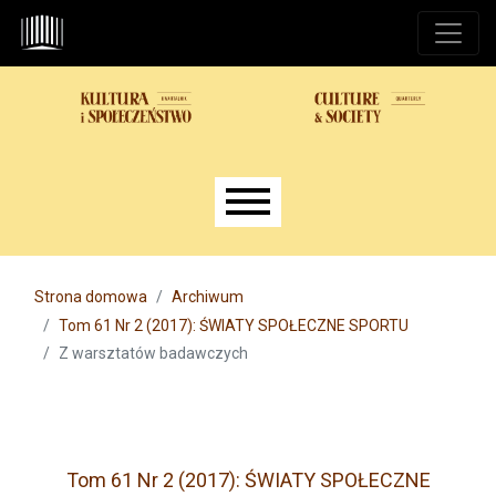
Przejdź do głównego menu
Przejdź do sekcji głównej
Przejdź do stopki
Main menu
Strona domowa
Archiwum
Tom 61 Nr 2 (2017): ŚWIATY SPOŁECZNE SPORTU
Z warsztatów badawczych
Tom 61 Nr 2 (2017): ŚWIATY SPOŁECZNE