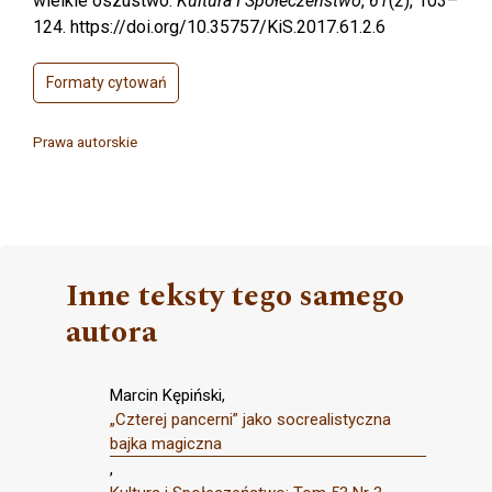
wielkie oszustwo.
Kultura I Społeczeństwo
,
61
(2), 103–
124. https://doi.org/10.35757/KiS.2017.61.2.6
Formaty cytowań
Prawa autorskie
Inne teksty tego samego
autora
Marcin Kępiński,
„Czterej pancerni” jako socrealistyczna
bajka magiczna
,