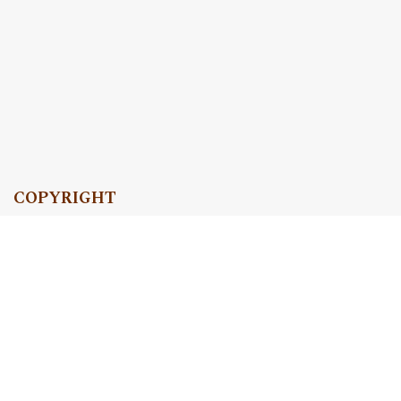
COPYRIGHT
Copyright by Instytut Studiów Politycznych PAN, 2024
OJS Support & customization by
Academicon
Platform & workflow by
OJS/PKP