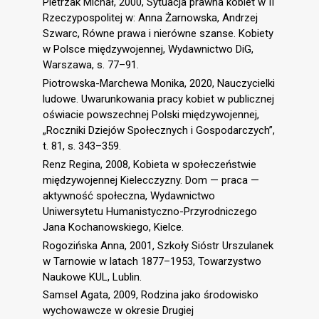
Pietrzak Michał, 2000, Sytuacja prawna kobiet w II
Rzeczypospolitej w: Anna Żarnowska, Andrzej
Szwarc, Równe prawa i nierówne szanse. Kobiety
w Polsce międzywojennej, Wydawnictwo DiG,
Warszawa, s. 77–91.
Piotrowska-Marchewa Monika, 2020, Nauczycielki
ludowe. Uwarunkowania pracy kobiet w publicznej
oświacie powszechnej Polski międzywojennej,
„Roczniki Dziejów Społecznych i Gospodarczych”,
t. 81, s. 343–359.
Renz Regina, 2008, Kobieta w społeczeństwie
międzywojennej Kielecczyzny. Dom — praca —
aktywność społeczna, Wydawnictwo
Uniwersytetu Humanistyczno-Przyrodniczego
Jana Kochanowskiego, Kielce.
Rogozińska Anna, 2001, Szkoły Sióstr Urszulanek
w Tarnowie w latach 1877–1953, Towarzystwo
Naukowe KUL, Lublin.
Samsel Agata, 2009, Rodzina jako środowisko
wychowawcze w okresie Drugiej