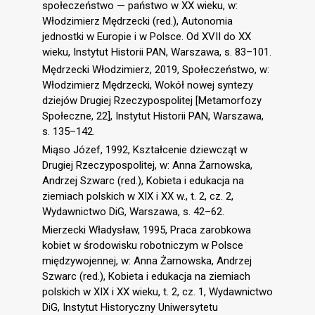
społeczeństwo — państwo w XX wieku, w:
Włodzimierz Mędrzecki (red.), Autonomia
jednostki w Europie i w Polsce. Od XVII do XX
wieku, Instytut Historii PAN, Warszawa, s. 83–101.
Mędrzecki Włodzimierz, 2019, Społeczeństwo, w:
Włodzimierz Mędrzecki, Wokół nowej syntezy
dziejów Drugiej Rzeczypospolitej [Metamorfozy
Społeczne, 22], Instytut Historii PAN, Warszawa,
s. 135–142.
Miąso Józef, 1992, Kształcenie dziewcząt w
Drugiej Rzeczypospolitej, w: Anna Żarnowska,
Andrzej Szwarc (red.), Kobieta i edukacja na
ziemiach polskich w XIX i XX w., t. 2, cz. 2,
Wydawnictwo DiG, Warszawa, s. 42–62.
Mierzecki Władysław, 1995, Praca zarobkowa
kobiet w środowisku robotniczym w Polsce
międzywojennej, w: Anna Żarnowska, Andrzej
Szwarc (red.), Kobieta i edukacja na ziemiach
polskich w XIX i XX wieku, t. 2, cz. 1, Wydawnictwo
DiG, Instytut Historyczny Uniwersytetu