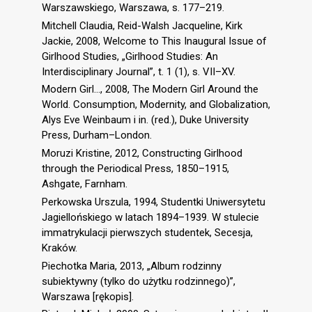
Warszawskiego, Warszawa, s. 177–219.
Mitchell Claudia, Reid-Walsh Jacqueline, Kirk
Jackie, 2008, Welcome to This Inaugural Issue of
Girlhood Studies, „Girlhood Studies: An
Interdisciplinary Journal”, t. 1 (1), s. VII–XV.
Modern Girl…, 2008, The Modern Girl Around the
World. Consumption, Modernity, and Globalization,
Alys Eve Weinbaum i in. (red.), Duke University
Press, Durham–London.
Moruzi Kristine, 2012, Constructing Girlhood
through the Periodical Press, 1850–1915,
Ashgate, Farnham.
Perkowska Urszula, 1994, Studentki Uniwersytetu
Jagiellońskiego w latach 1894–1939. W stulecie
immatrykulacji pierwszych studentek, Secesja,
Kraków.
Piechotka Maria, 2013, „Album rodzinny
subiektywny (tylko do użytku rodzinnego)”,
Warszawa [rękopis].