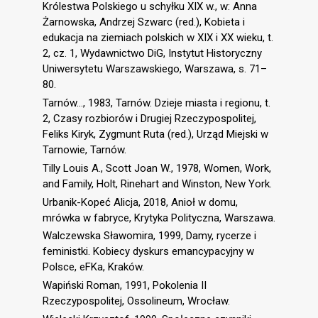
Królestwa Polskiego u schyłku XIX w., w: Anna
Żarnowska, Andrzej Szwarc (red.), Kobieta i
edukacja na ziemiach polskich w XIX i XX wieku, t.
2, cz. 1, Wydawnictwo DiG, Instytut Historyczny
Uniwersytetu Warszawskiego, Warszawa, s. 71–
80.
Tarnów…, 1983, Tarnów. Dzieje miasta i regionu, t.
2, Czasy rozbiorów i Drugiej Rzeczypospolitej,
Feliks Kiryk, Zygmunt Ruta (red.), Urząd Miejski w
Tarnowie, Tarnów.
Tilly Louis A., Scott Joan W., 1978, Women, Work,
and Family, Holt, Rinehart and Winston, New York.
Urbanik-Kopeć Alicja, 2018, Anioł w domu,
mrówka w fabryce, Krytyka Polityczna, Warszawa.
Walczewska Sławomira, 1999, Damy, rycerze i
feministki. Kobiecy dyskurs emancypacyjny w
Polsce, eFKa, Kraków.
Wapiński Roman, 1991, Pokolenia II
Rzeczypospolitej, Ossolineum, Wrocław.