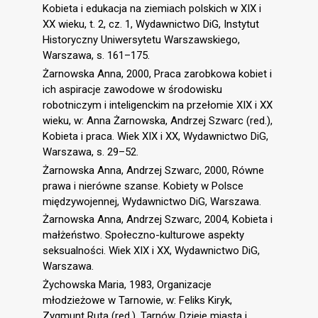
Kobieta i edukacja na ziemiach polskich w XIX i
XX wieku, t. 2, cz. 1, Wydawnictwo DiG, Instytut
Historyczny Uniwersytetu Warszawskiego,
Warszawa, s. 161–175.
Żarnowska Anna, 2000, Praca zarobkowa kobiet i
ich aspiracje zawodowe w środowisku
robotniczym i inteligenckim na przełomie XIX i XX
wieku, w: Anna Żarnowska, Andrzej Szwarc (red.),
Kobieta i praca. Wiek XIX i XX, Wydawnictwo DiG,
Warszawa, s. 29–52.
Żarnowska Anna, Andrzej Szwarc, 2000, Równe
prawa i nierówne szanse. Kobiety w Polsce
międzywojennej, Wydawnictwo DiG, Warszawa.
Żarnowska Anna, Andrzej Szwarc, 2004, Kobieta i
małżeństwo. Społeczno-kulturowe aspekty
seksualności. Wiek XIX i XX, Wydawnictwo DiG,
Warszawa.
Żychowska Maria, 1983, Organizacje
młodzieżowe w Tarnowie, w: Feliks Kiryk,
Zygmunt Ruta (red.), Tarnów. Dzieje miasta i