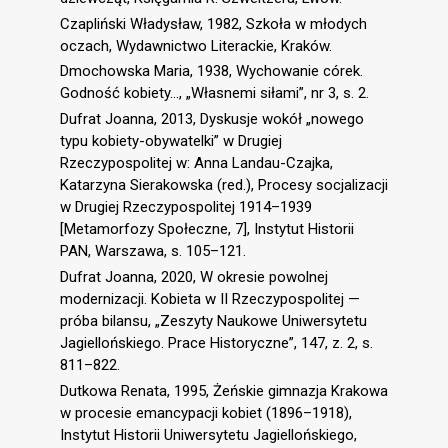
Czapliński Władysław, 1982, Szkoła w młodych
oczach, Wydawnictwo Literackie, Kraków.
Dmochowska Maria, 1938, Wychowanie córek.
Godność kobiety…, „Własnemi siłami”, nr 3, s. 2.
Dufrat Joanna, 2013, Dyskusje wokół „nowego
typu kobiety-obywatelki” w Drugiej
Rzeczypospolitej w: Anna Landau-Czajka,
Katarzyna Sierakowska (red.), Procesy socjalizacji
w Drugiej Rzeczypospolitej 1914–1939
[Metamorfozy Społeczne, 7], Instytut Historii
PAN, Warszawa, s. 105–121.
Dufrat Joanna, 2020, W okresie powolnej
modernizacji. Kobieta w II Rzeczypospolitej —
próba bilansu, „Zeszyty Naukowe Uniwersytetu
Jagiellońskiego. Prace Historyczne”, 147, z. 2, s.
811–822.
Dutkowa Renata, 1995, Żeńskie gimnazja Krakowa
w procesie emancypacji kobiet (1896–1918),
Instytut Historii Uniwersytetu Jagiellońskiego,