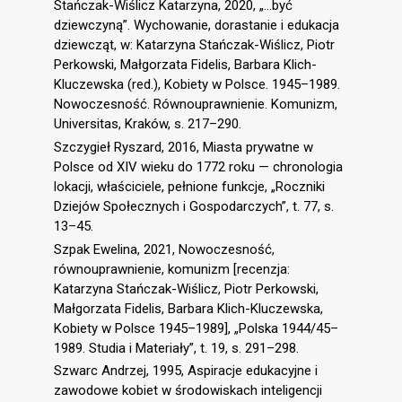
Stańczak-Wiślicz Katarzyna, 2020, „…być
dziewczyną”. Wychowanie, dorastanie i edukacja
dziewcząt, w: Katarzyna Stańczak-Wiślicz, Piotr
Perkowski, Małgorzata Fidelis, Barbara Klich-
Kluczewska (red.), Kobiety w Polsce. 1945–1989.
Nowoczesność. Równouprawnienie. Komunizm,
Universitas, Kraków, s. 217–290.
Szczygieł Ryszard, 2016, Miasta prywatne w
Polsce od XIV wieku do 1772 roku — chronologia
lokacji, właściciele, pełnione funkcje, „Roczniki
Dziejów Społecznych i Gospodarczych”, t. 77, s.
13–45.
Szpak Ewelina, 2021, Nowoczesność,
równouprawnienie, komunizm [recenzja:
Katarzyna Stańczak-Wiślicz, Piotr Perkowski,
Małgorzata Fidelis, Barbara Klich-Kluczewska,
Kobiety w Polsce 1945–1989], „Polska 1944/45–
1989. Studia i Materiały”, t. 19, s. 291–298.
Szwarc Andrzej, 1995, Aspiracje edukacyjne i
zawodowe kobiet w środowiskach inteligencji