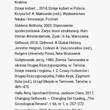
Kraków.
Dzieje kobiet…, 2014, Dzieje kobiet w Polsce,
Krzysztof A. Makowski (red.), Wydawnictwo
Nauka i Innowacje, Poznań.
Giddens Anthony, 2003, Stanowienie
społeczeństwa. Zarys teorii strukturacji, tłum.
Stefan Amsterdamski, Zysk i S-ka, Warszawa.
Girlhood, 2010, Girlhood. A Global History,
Jennifer Helgren, Colleen A. Vasconcellos (red.),
Rutgers University Press, New Brunswick.
Gołębiowski Jerzy, 1983, Ziemia Tarnowska w
okresie Drugiej Rzeczypospolitej, w: Tarnów.
Dzieje miasta i regionu, t. 2, Czasy rozbiorów i
Drugiej Rzeczypospolitej, Feliks Kiryk, Zygmunt
Ruta (red.), Urząd Miejski w Tarnowie, Tarnów, s.
409–475.
Halls Amy, Uprichard Emma, Jackson Clare, 2017,
Changing Girlhoods — Changing Girl Guiding, „The
Sociological Review”, t. 66, nr 1, s. 257–272.