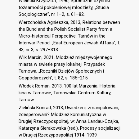
Wielecki Krzysztof, 1990, Społeczne czynniki
tożsamości pokoleniowej młodzieży, „Studia
Socjologiczne”, nr 1–2, s. 61–82.
Wierzcholska Agnieszka, 2013, Relations between
the Bund and the Polish Socialist Party from a
Micro-historical Perspective: Tarnów in the
Interwar Period, „East European Jewish Affairs”, t.
43, nr 3, s. 297–313.
Wilk Marcin, 2021, Młodzież międzywojennego
miasta w świetle prasy lokalnej. Przypadek
Tarnowa, „Roczniki Dziejów Społecznych i
Gospodarczych”, t. 82, s. 185–215.
Włodek Roman, 2013, 100 lat Marzenia. Historia
kina w Tarnowie, Tarnowskie Centrum Kultury,
Tarnów.
Zieliński Konrad, 2013, Uwiedzeni, zmanipulowani,
zdesperowani? Młodzież komunistyczna w
Drugiej Rzeczypospolitej, w: Anna Landau-Czajka,
Katarzyna Sierakowska (red.), Procesy socjalizacji
w Drugiej Rzeczypospolitej 1914–1939