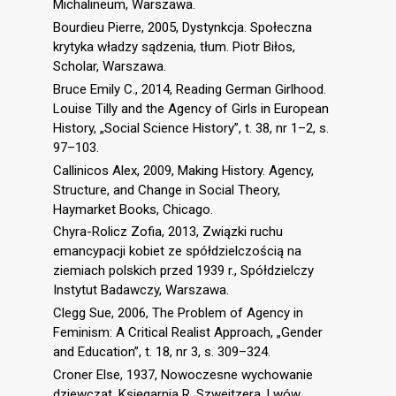
Michalineum, Warszawa.
Bourdieu Pierre, 2005, Dystynkcja. Społeczna
krytyka władzy sądzenia, tłum. Piotr Biłos,
Scholar, Warszawa.
Bruce Emily C., 2014, Reading German Girlhood.
Louise Tilly and the Agency of Girls in European
History, „Social Science History”, t. 38, nr 1–2, s.
97–103.
Callinicos Alex, 2009, Making History. Agency,
Structure, and Change in Social Theory,
Haymarket Books, Chicago.
Chyra-Rolicz Zofia, 2013, Związki ruchu
emancypacji kobiet ze spółdzielczością na
ziemiach polskich przed 1939 r., Spółdzielczy
Instytut Badawczy, Warszawa.
Clegg Sue, 2006, The Problem of Agency in
Feminism: A Critical Realist Approach, „Gender
and Education”, t. 18, nr 3, s. 309–324.
Croner Else, 1937, Nowoczesne wychowanie
dziewcząt, Księgarnia R. Szweitzera, Lwów.