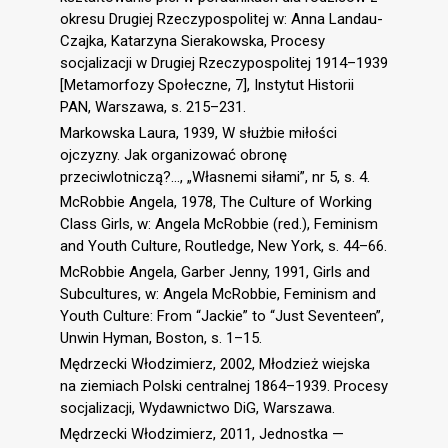
okresu Drugiej Rzeczypospolitej w: Anna Landau-
Czajka, Katarzyna Sierakowska, Procesy
socjalizacji w Drugiej Rzeczypospolitej 1914–1939
[Metamorfozy Społeczne, 7], Instytut Historii
PAN, Warszawa, s. 215–231.
Markowska Laura, 1939, W służbie miłości
ojczyzny. Jak organizować obronę
przeciwlotniczą?…, „Własnemi siłami”, nr 5, s. 4.
McRobbie Angela, 1978, The Culture of Working
Class Girls, w: Angela McRobbie (red.), Feminism
and Youth Culture, Routledge, New York, s. 44–66.
McRobbie Angela, Garber Jenny, 1991, Girls and
Subcultures, w: Angela McRobbie, Feminism and
Youth Culture: From “Jackie” to “Just Seventeen”,
Unwin Hyman, Boston, s. 1–15.
Mędrzecki Włodzimierz, 2002, Młodzież wiejska
na ziemiach Polski centralnej 1864–1939. Procesy
socjalizacji, Wydawnictwo DiG, Warszawa.
Mędrzecki Włodzimierz, 2011, Jednostka —