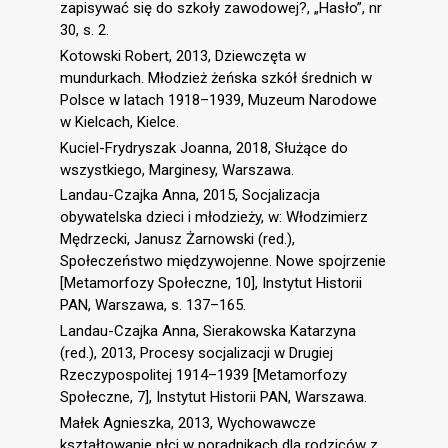
zapisywać się do szkoły zawodowej?, „Hasło”, nr
30, s. 2.
Kotowski Robert, 2013, Dziewczęta w
mundurkach. Młodzież żeńska szkół średnich w
Polsce w latach 1918–1939, Muzeum Narodowe
w Kielcach, Kielce.
Kuciel-Frydryszak Joanna, 2018, Służące do
wszystkiego, Marginesy, Warszawa.
Landau-Czajka Anna, 2015, Socjalizacja
obywatelska dzieci i młodzieży, w: Włodzimierz
Mędrzecki, Janusz Żarnowski (red.),
Społeczeństwo międzywojenne. Nowe spojrzenie
[Metamorfozy Społeczne, 10], Instytut Historii
PAN, Warszawa, s. 137–165.
Landau-Czajka Anna, Sierakowska Katarzyna
(red.), 2013, Procesy socjalizacji w Drugiej
Rzeczypospolitej 1914–1939 [Metamorfozy
Społeczne, 7], Instytut Historii PAN, Warszawa.
Małek Agnieszka, 2013, Wychowawcze
kształtowanie płci w poradnikach dla rodziców z