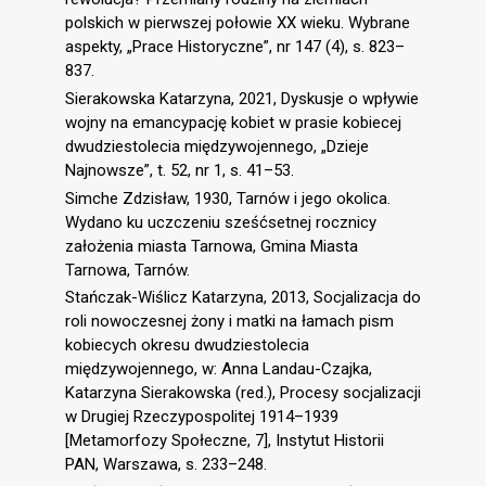
polskich w pierwszej połowie XX wieku. Wybrane
aspekty, „Prace Historyczne”, nr 147 (4), s. 823–
837.
Sierakowska Katarzyna, 2021, Dyskusje o wpływie
wojny na emancypację kobiet w prasie kobiecej
dwudziestolecia międzywojennego, „Dzieje
Najnowsze”, t. 52, nr 1, s. 41–53.
Simche Zdzisław, 1930, Tarnów i jego okolica.
Wydano ku uczczeniu sześćsetnej rocznicy
założenia miasta Tarnowa, Gmina Miasta
Tarnowa, Tarnów.
Stańczak-Wiślicz Katarzyna, 2013, Socjalizacja do
roli nowoczesnej żony i matki na łamach pism
kobiecych okresu dwudziestolecia
międzywojennego, w: Anna Landau-Czajka,
Katarzyna Sierakowska (red.), Procesy socjalizacji
w Drugiej Rzeczypospolitej 1914–1939
[Metamorfozy Społeczne, 7], Instytut Historii
PAN, Warszawa, s. 233–248.