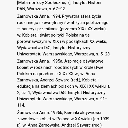
[Metamorfozy Społeczne, 7], Instytut Historii
PAN, Warszawa, s. 67–92.
Żarnowska Anna, 1994, Prywatna sfera życia
rodzinnego i zewnętrzny świat życia publicznego
— bariery i przenikanie (przełom XIX i XX wieku),
w: Kobieta i świat polityki. Polska na tle
porównawczym w XIX i w początkach XX wieku,
Wydawnictwo DiG, Instytut Historyczny
Uniwersytetu Warszawskiego, Warszawa, s. 5–28.
Żarnowska Anna, 1995a, Aspiracje oświatowe
kobiet w rodzinach robotniczych w Królestwie
Polskim na przełomie XIX i XX w., w: Anna
Żarnowska, Andrzej Szwarc (red.), Kobieta i
edukacja na ziemiach polskich w XIX i XX wieku, t.
2, cz. 1, Wydawnictwo DiG, Instytut Historyczny
Uniwersytetu Warszawskiego, Warszawa, s. 91–
114.
Żarnowska Anna, 1995b, Kierunki aktywności
zawodowej kobiet w Polsce w XX wieku (do 1939
r.), w: Anna Żarnowska, Andrzej Szwarc (red.),