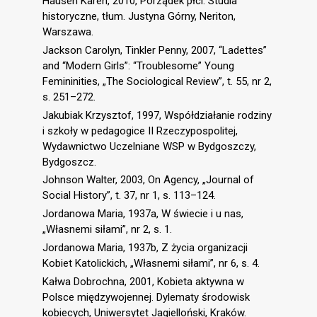
Hausen Karen, 2010, Porządek płci. Studia
historyczne, tłum. Justyna Górny, Neriton,
Warszawa.
Jackson Carolyn, Tinkler Penny, 2007, “Ladettes”
and “Modern Girls”: “Troublesome” Young
Femininities, „The Sociological Review”, t. 55, nr 2,
s. 251–272.
Jakubiak Krzysztof, 1997, Współdziałanie rodziny
i szkoły w pedagogice II Rzeczypospolitej,
Wydawnictwo Uczelniane WSP w Bydgoszczy,
Bydgoszcz.
Johnson Walter, 2003, On Agency, „Journal of
Social History”, t. 37, nr 1, s. 113–124.
Jordanowa Maria, 1937a, W świecie i u nas,
„Własnemi siłami”, nr 2, s. 1.
Jordanowa Maria, 1937b, Z życia organizacji
Kobiet Katolickich, „Własnemi siłami”, nr 6, s. 4.
Kałwa Dobrochna, 2001, Kobieta aktywna w
Polsce międzywojennej. Dylematy środowisk
kobiecych, Uniwersytet Jagielloński, Kraków.