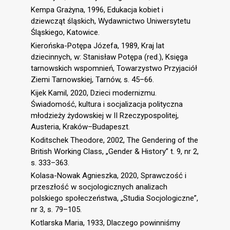
Kempa Grażyna, 1996, Edukacja kobiet i
dziewcząt śląskich, Wydawnictwo Uniwersytetu
Śląskiego, Katowice.
Kierońska-Potępa Józefa, 1989, Kraj lat
dziecinnych, w: Stanisław Potępa (red.), Księga
tarnowskich wspomnień, Towarzystwo Przyjaciół
Ziemi Tarnowskiej, Tarnów, s. 45–66.
Kijek Kamil, 2020, Dzieci modernizmu.
Świadomość, kultura i socjalizacja polityczna
młodzieży żydowskiej w II Rzeczypospolitej,
Austeria, Kraków–Budapeszt.
Koditschek Theodore, 2002, The Gendering of the
British Working Class, „Gender & History” t. 9, nr 2,
s. 333–363.
Kolasa-Nowak Agnieszka, 2020, Sprawczość i
przeszłość w socjologicznych analizach
polskiego społeczeństwa, „Studia Socjologiczne”,
nr 3, s. 79–105.
Kotlarska Maria, 1933, Dlaczego powinniśmy