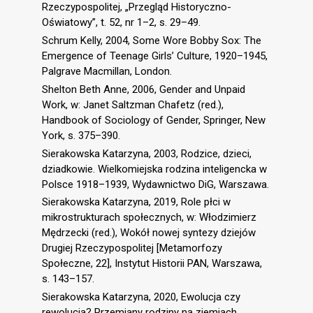
Rzeczypospolitej, „Przegląd Historyczno-
Oświatowy”, t. 52, nr 1–2, s. 29–49.
Schrum Kelly, 2004, Some Wore Bobby Sox: The
Emergence of Teenage Girls’ Culture, 1920–1945,
Palgrave Macmillan, London.
Shelton Beth Anne, 2006, Gender and Unpaid
Work, w: Janet Saltzman Chafetz (red.),
Handbook of Sociology of Gender, Springer, New
York, s. 375–390.
Sierakowska Katarzyna, 2003, Rodzice, dzieci,
dziadkowie. Wielkomiejska rodzina inteligencka w
Polsce 1918–1939, Wydawnictwo DiG, Warszawa.
Sierakowska Katarzyna, 2019, Role płci w
mikrostrukturach społecznych, w: Włodzimierz
Mędrzecki (red.), Wokół nowej syntezy dziejów
Drugiej Rzeczypospolitej [Metamorfozy
Społeczne, 22], Instytut Historii PAN, Warszawa,
s. 143–157.
Sierakowska Katarzyna, 2020, Ewolucja czy
rewolucja? Przemiany rodziny na ziemiach