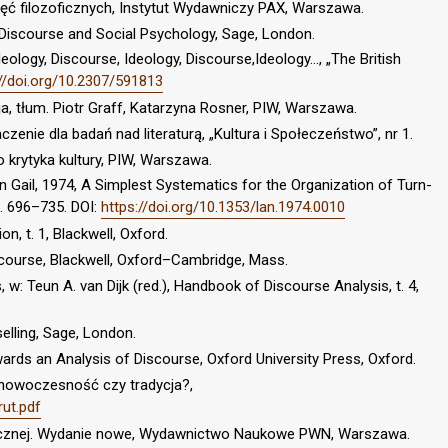
jęć filozoficznych, Instytut Wydawniczy PAX, Warszawa.
 Discourse and Social Psychology, Sage, London.
deology, Discourse, Ideology, Discourse,Ideology…, „The British
://doi.org/10.2307/591813
cja, tłum. Piotr Graff, Katarzyna Rosner, PIW, Warszawa.
zenie dla badań nad literaturą, „Kultura i Społeczeństwo”, nr 1.
 krytyka kultury, PIW, Warszawa.
 Gail, 1974, A Simplest Systematics for the Organization of Turn-
s. 696–735. DOI:
https://doi.org/10.1353/lan.1974.0010
, t. 1, Blackwell, Oxford.
scourse, Blackwell, Oxford–Cambridge, Mass.
s, w: Teun A. van Dijk (red.), Handbook of Discourse Analysis, t. 4,
elling, Sage, London.
ards an Analysis of Discourse, Oxford University Press, Oxford.
: nowoczesność czy tradycja?,
rut.pdf
logicznej. Wydanie nowe, Wydawnictwo Naukowe PWN, Warszawa.