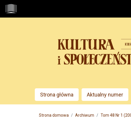
Przejdź do głównego menu
Przejdź do sekcji głównej
Przejdź do stopki
Admin menu
Strona główna
Aktualny numer
Main menu
Strona domowa
Archiwum
Tom 48 Nr 1 (20