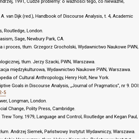
ndrzej, 1991, Cudze problemy: o ważności tego, co nieważne,
n A. van Dijk (red.), Handbook of Discourse Analysis, t. 4, Academic
s, Routledge, London.
 Rasism, Sage, Newbury Park, CA.
tura i proces, tłum. Grzegorz Grocholski, Wydawnictwo Naukowe PWN,
logicznej, tłum. Jerzy Szacki, PWN, Warszawa.
nikacja międzykulturowa, Wydawnictwo Naukowe PWN, Warszawa.
pedia of Cultural Anthropology, Henry Holt, New York.
ptive Goals in Discourse Analysis, „Journal of Pragmatics”, nr 9. DOI
2-5
ower, Longman, London.
ial Change, Polity Press, Cambridge.
, Trew Tony, 1979, Language and Control, Routledge and Kegan Paul,
, tłum. Andrzej Siemek, Państwowy Instytut Wydawniczy, Warszawa.