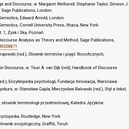
ge and Discourse, w: Margaret Wetherell, Stephanie Taylor, Simeon J.
, Sage Publications, London.
 Semiotics, Edward Arnold, London.
emiotics, Cornell University Press, Ithaca, New York.
t. 1, Zysk i Ska, Poznań.
 Discourse Analysis as Theory and Method, Sage Publications,
849208871
ajewski (red.), Słownik terminów i pojęć filozoficznych,
.
 in Discourse, w: Teun A. van Dijk (red), Handbook of Discourse
red.), Encyklopedia psychologii, Fundacja Innowacja, Warszawa.
kurs, w: Stanisław Gajda, Mieczysław Balowski (red.), Styl a tekst,
e: słownik terminologii przedmiotowej, Katedra Języków
cyclopedia, Routledge, New York.
łownik socjologiczny, Graffiti, Toruń.