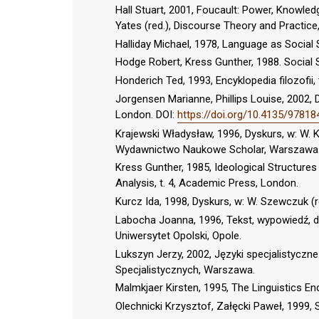
Hall Stuart, 2001, Foucault: Power, Knowled
Yates (red.), Discourse Theory and Practice
Halliday Michael, 1978, Language as Social
Hodge Robert, Kress Gunther, 1988. Social S
Honderich Ted, 1993, Encyklopedia filozofii, 
Jorgensen Marianne, Phillips Louise, 2002,
London. DOI:
https://doi.org/10.4135/9781
Krajewski Władysław, 1996, Dyskurs, w: W. Kr
Wydawnictwo Naukowe Scholar, Warszawa
Kress Gunther, 1985, Ideological Structures
Analysis, t. 4, Academic Press, London.
Kurcz Ida, 1998, Dyskurs, w: W. Szewczuk (
Labocha Joanna, 1996, Tekst, wypowiedź, dys
Uniwersytet Opolski, Opole.
Lukszyn Jerzy, 2002, Języki specjalistyczn
Specjalistycznych, Warszawa.
Malmkjaer Kirsten, 1995, The Linguistics En
Olechnicki Krzysztof, Załęcki Paweł, 1999, S