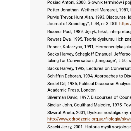
Posiad Antoni, 2000, Słownik terminów i po
Potter Jonathan, Wetherell Margaret, 1987,
Purvis Trevor, Hunt Alan, 1993, Discourse, I
Journal of Sociology”, t. 44, nr 3. DOI:
https
Ricoeur Paul, 1989, Język, tekst, interpreta
Rewers Ewa, 1995, Teorie dyskursu i ich znac
Rosner, Katarzyna, 1991, Hermeneutyka jako
Sacks Harvey, Schegloff Emanuel, Jefferson
taking for Conversation, „Language”, t. 50, 
Sacks Harvey, 1992, Lectures on Conversation
Schiffrin Deborah, 1994, Approaches to Di
Seidel Gill, 1985, Political Discourse Analysi
Academic Press, London.
Silverman David, 1997, Discourses of Couns
Sinclair John, Coulthard Malcolm, 1975, Tow
Skwirut Aneta, 2001, Dyskurs nostalgiczny
http://www.odrodzenie.org.ua/filologia/skwi
Szacki Jerzy, 2001, Historia myśli socjo