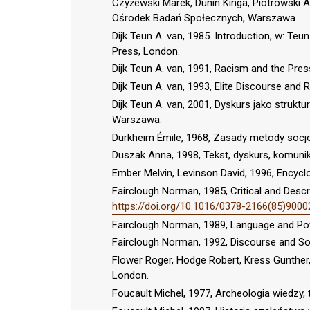
Czyżewski Marek, Dunin Kinga, Piotrowski A
Ośrodek Badań Społecznych, Warszawa.
Dijk Teun A. van, 1985. Introduction, w: Teu
Press, London.
Dijk Teun A. van, 1991, Racism and the Pres
Dijk Teun A. van, 1993, Elite Discourse and
Dijk Teun A. van, 2001, Dyskurs jako struk
Warszawa.
Durkheim Émile, 1968, Zasady metody socjo
Duszak Anna, 1998, Tekst, dyskurs, komu
Ember Melvin, Levinson David, 1996, Encyclo
Fairclough Norman, 1985, Critical and Descri
https://doi.org/10.1016/0378-2166(85)9000
Fairclough Norman, 1989, Language and P
Fairclough Norman, 1992, Discourse and Soc
Flower Roger, Hodge Robert, Kress Gunther
London.
Foucault Michel, 1977, Archeologia wiedzy