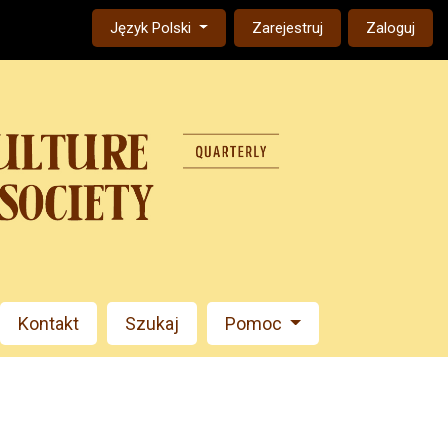
Change the language. The current language is:
Język Polski
Zarejestruj
Zaloguj
Kontakt
Szukaj
Pomoc