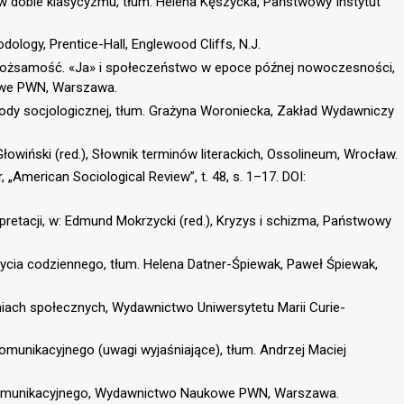
 w dobie klasycyzmu, tłum. Helena Kęszycka, Państwowy Instytut
dology, Prentice-Hall, Englewood Cliffs, N.J.
tożsamość. «Ja» i społeczeństwo w epoce późnej nowoczesności,
owe PWN, Warszawa.
dy socjologicznej, tłum. Grażyna Woroniecka, Zakład Wydawniczy
Głowiński (red.), Słownik terminów literackich, Ossolineum, Wrocław.
 „American Sociological Review”, t. 48, s. 1–17. DOI:
pretacji, w: Edmund Mokrzycki (red.), Kryzys i schizma, Państwowy
życia codziennego, tłum. Helena Datner-Śpiewak, Paweł Śpiewak,
iach społecznych, Wydawnictwo Uniwersytetu Marii Curie-
omunikacyjnego (uwagi wyjaśniające), tłum. Andrzej Maciej
 komunikacyjnego, Wydawnictwo Naukowe PWN, Warszawa.