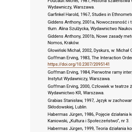
Foucault Michel, 1987, Historia szaleństwa
Wydawniczy, Warszawa.
Garfinkel Harold, 1967, Studies in Ethnometo
Giddens Anthony, 2001a, Nowoczesność i 
tłum. Alina Szulżycka, Wydawnictwo Nauk
Giddens Anthony, 2001b, Nowe zasady meto
Nomos, Kraków.
Głowiński Michał, 2002, Dyskurs, w: Michał 
Goffman Erving, 1983, The Interaction Order,
https://doi.org/10.2307/2095141
Goffman Erving, 1984, Pierwotne ramy inter
Instytut Wydawniczy, Warszawa.
Goffman Erving, 2000, Człowiek w teatrze 
Wydawnictwo KR, Warszawa.
Grabias Stanisław, 1997, Język w zachowan
Skłodowskiej, Lublin.
Habermas Jürgen, 1986, Pojęcie działania k
Kaniowski, „Kultura i Społeczeństwo”, nr 3.
Habermas Jürgen, 1999, Teoria działania