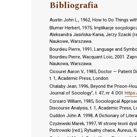
Bibliografia
Austin John L., 1962, How to Do Things wit
Blumer Herbert, 1975, Implikacje socjologi
Aleksandra Jasińska-Kania, Jerzy Szacki (
Naukowe, Warszawa.
Bourdieu Pierre, 1991, Language and Symbol
Bourdieu Pierre, Wacquant Loïc, 2001. Zapro
Naukowa, Warszawa.
Cicourel Aaron V., 1985, Doctor — Patient D
t. 1, Academic Press, London.
Chalaby Jean, 1996, Beyond the Prison-Hous
Journal of Sociology”, t. 47, nr 4. DOI:
https
Corsaro William, 1985, Sociological Approac
Discourse Analysis, t. 1, Academic Press, 
Cuddon John A. 1998, A Dictionary of Litera
Czyżewski Marek, 1997, W stronę teorii dys
Piotrowski (red.), Rytualny chaos, Aureus, 