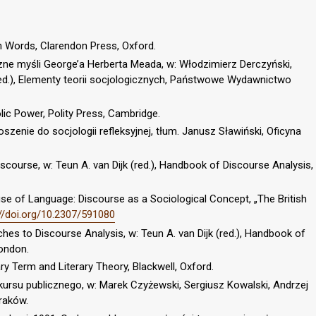
h Words, Clarendon Press, Oxford.
czne myśli George’a Herberta Meada, w: Włodzimierz Derczyński,
red.), Elementy teorii socjologicznych, Państwowe Wydawnictwo
ic Power, Polity Press, Cambridge.
szenie do socjologii refleksyjnej, tłum. Janusz Sławiński, Oficyna
iscourse, w: Teun A. van Dijk (red.), Handbook of Discourse Analysis,
e of Language: Discourse as a Sociological Concept, „The British
://doi.org/10.2307/591080
hes to Discourse Analysis, w: Teun A. van Dijk (red.), Handbook of
London.
ry Term and Literary Theory, Blackwell, Oxford.
kursu publicznego, w: Marek Czyżewski, Sergiusz Kowalski, Andrzej
Kraków.