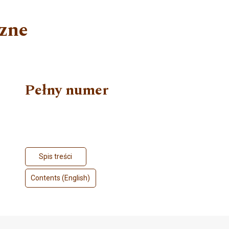
czne
Pełny numer
Spis treści
Contents (English)