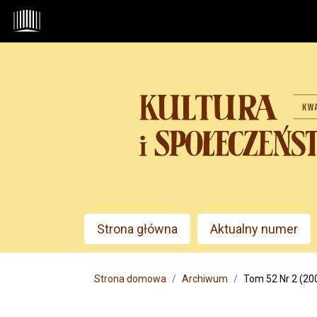
Przejdź do głównego menu
Przejdź do sekcji głównej
Przejdź do stopki
Admin menu
Strona główna
Aktualny numer
Main menu
Strona domowa
Archiwum
Tom 52 Nr 2 (20