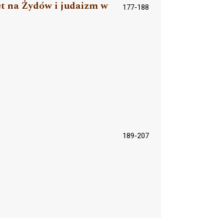
et na Żydów i judaizm w
177-188
189-207