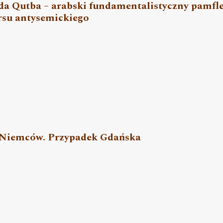
da Qutba – arabski fundamentalistyczny pamfl
rsu antysemickiego
c Niemców. Przypadek Gdańska