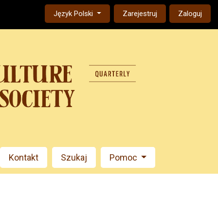
Change the language. The current language is:
Język Polski
Zarejestruj
Zaloguj
Kontakt
Szukaj
Pomoc